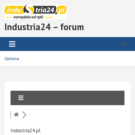
S
k
i
p
Industria24 – forum
t
o
c
o
n
Główna
t
e
n
t
Industria24.pl