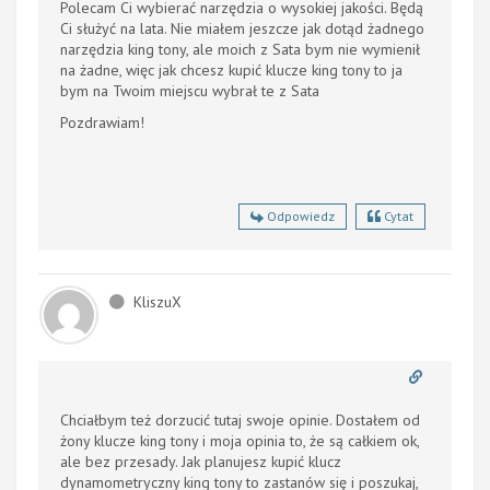
Polecam Ci wybierać narzędzia o wysokiej jakości. Będą
Ci służyć na lata. Nie miałem jeszcze jak dotąd żadnego
n
arzędzia king tony, ale moich z Sata bym nie wymienił
na żadne, więc jak chcesz kupić klucze king tony to ja
bym na Twoim miejscu wybrał te z Sata
Pozdrawiam!
Odpowiedz
Cytat
KliszuX
Chciałbym też dorzucić tutaj swoje opinie. Dostałem od
żony
klucze king tony i moja opinia to, że są całkiem ok,
ale bez przesady. Jak planujesz kupić klucz
dynamometryczny king tony to zastanów się i poszukaj,