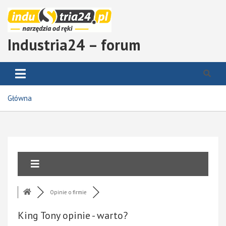
S
k
i
p
Industria24 – forum
t
o
c
o
n
Główna
t
e
n
t
Opinie o firmie
King Tony opinie - warto?