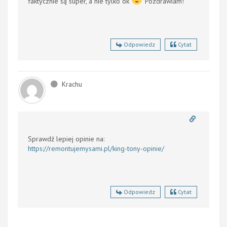
faktycznie są super, a nie tylko ok
Pozdrawiam!
Odpowiedz
Cytat
Krachu
Sprawdź lepiej opinie na:
https://remontujemysami.pl/king-tony-opinie/
Odpowiedz
Cytat