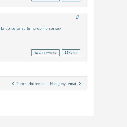
rkside-co-to-za-firma-opinie-serwis/
Odpowiedz
Cytat
Poprzedni temat
Następny temat