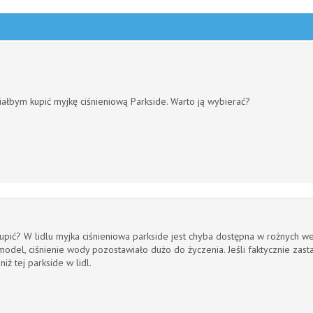
ciałbym kupić
myjkę ciśnieniową Parkside. Warto ją wybierać?
kupić? W
lidlu myjka ciśnieniowa parkside jest chyba dostępna w rożnych w
model, ciśnienie wody pozostawiało dużo do życzenia. Jeśli faktycznie zast
iż tej parkside w lidl.