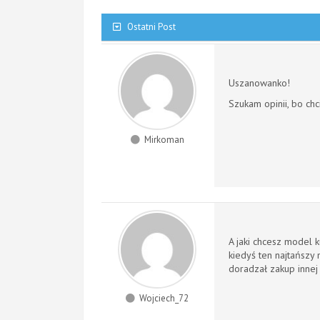
Ostatni Post
Uszanowanko!
Szukam opinii, bo ch
Mirkoman
A jaki chcesz model 
kiedyś ten najtańszy 
doradzał zakup innej n
Wojciech_72