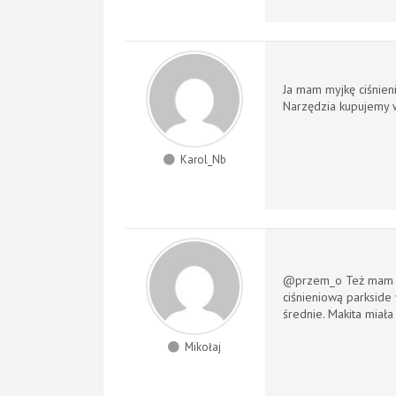
Ja mam
myjkę ciśnie
Narzędzia kupujemy 
Karol_Nb
@przem_o Też mam tą
ciśnieniową parkside 
średnie. Makita miała
Mikołaj