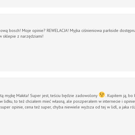
niową bosch! Moje opinie? REWELACJA! Myjka ciśnieniowa parkside dostępna 
w sklepie z narzędziami!
 myjkę Makita! Super jest, teściu będzie zadowolony
. Kupiłem ją, bo
w lidku, to też chciałem mieć własną, ale poszperałem w internecie i opinie
 super opinie, cena też super, chyba niewiele wyższa od tej w lidl, a jaka ró