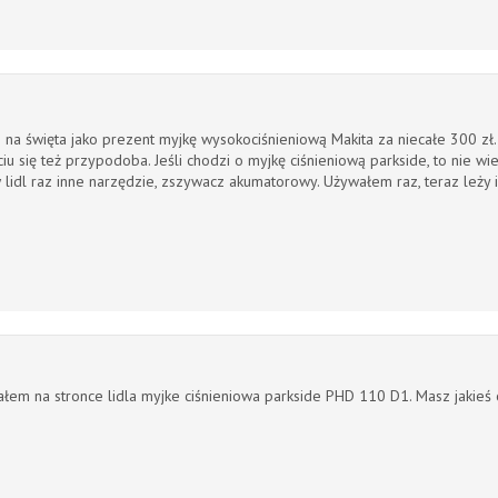
 na święta jako prezent myjkę wysokociśnieniową Makita za niecałe 300 zł.
iu się też przypodoba. Jeśli chodzi o myjkę ciśnieniową parkside, to nie w
 lidl raz inne narzędzie, zszywacz akumatorowy. Używałem raz, teraz leży i
łem na stronce lidla
myjke ciśnieniowa parkside PHD 110 D1. Masz jakie