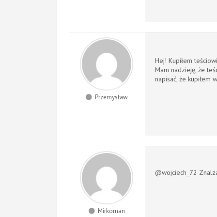
Hej! Kupiłem teściowi
Mam nadzieję, że teśc
napisać, że kupiłem w
Przemysław
@wojciech_72 Znalza
Mirkoman