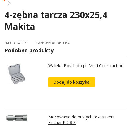
4-zębna tarcza 230x25,4
Skip
to
Makita
the
beginning
of
SKU:
B-14118
EAN:
088381361064
the
Podobne produkty
images
gallery
Walizka Bosch do pił Multi Construction
Dodaj do koszyka
Mocowanie do pustych przestrzeni
Fischer PD 8 S