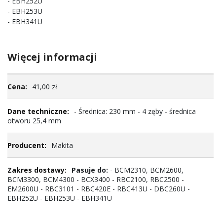
- EBH252U
- EBH253U
- EBH341U
Więcej informacji
Więcej
41,00 zł
informacji
- Średnica: 230 mm - 4 zęby - średnica
otworu 25,4 mm
Makita
Pasuje do:
- BCM2310, BCM2600,
BCM3300, BCM4300 - BCX3400 - RBC2100, RBC2500 -
EM2600U - RBC3101 - RBC420E - RBC413U - DBC260U -
EBH252U - EBH253U - EBH341U