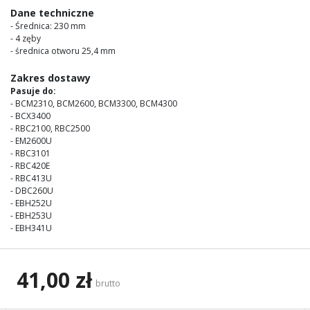
Dane techniczne
- Średnica: 230 mm
- 4 zęby
- średnica otworu 25,4 mm
Zakres dostawy
Pasuje do:
- BCM2310, BCM2600, BCM3300, BCM4300
- BCX3400
- RBC2100, RBC2500
- EM2600U
- RBC3101
- RBC420E
- RBC413U
- DBC260U
- EBH252U
- EBH253U
- EBH341U
41,00 zł
brutto