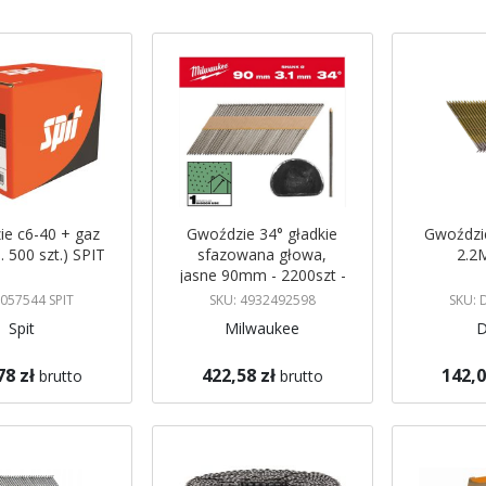
malejący
e c6-40 + gaz
Gwoździe 34° gładkie
Gwoździ
. 500 szt.) SPIT
sfazowana głowa,
2.2
jasne 90mm - 2200szt -
M18FFN MILWAUKEE
 057544 SPIT
SKU: 4932492598
SKU:
Spit
Milwaukee
D
78 zł
422,58 zł
142,0
brutto
brutto
koszyka
Dodaj do koszyka
Dodaj do 