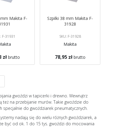
0 mm Makita F-
Szpilki 38 mm Makita F-
31931
31928
: F-31931
SKU: F-31928
Makita
Makita
3 zł
78,95 zł
brutto
brutto
koszyka
Dodaj do koszyka
nę
a
Strona
Następne
ijania gwoździ w tapicerki i drewno. Wewnątrz
ą też na przebijanie murów. Takie gwoździe do
h specjalnie do gwoździarek pneumatycznych.
ystemy nadają się do wielu różnych gwoździarek, a
e być od ok. 1 do 15 tys. gwoździ do mocowania