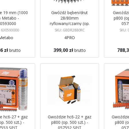
e 19 mm (1000
Gwóźdź bęben/drut
Gwoździ
.) Metabo -
28/80mm
p800 (op
30593000
ryflowany/czarny (op.
057
4500 szt.) -
: 630593000
SKU: GBDR2880RC
SKU: 
GBDR2880RC
Metabo
4PRO
6 zł
399,00 zł
788,3
brutto
brutto
koszyka
Dodaj do koszyka
Dodaj do 
e hc6-27 + gaz
Gwoździe hc6-22 + gaz
Gwoździe
p. 500 szt.) -
p800 (op. 500 szt.) -
p800 (op
7553 SPIT
057552 SPIT
057