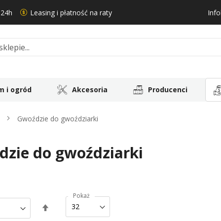
 24h
Leasing i płatność na raty
Info
 i ogród
Akcesoria
Producenci
ń
Gwoździe do gwoździarki
zie do gwoździarki
Pokaż
Ustaw
kierunek