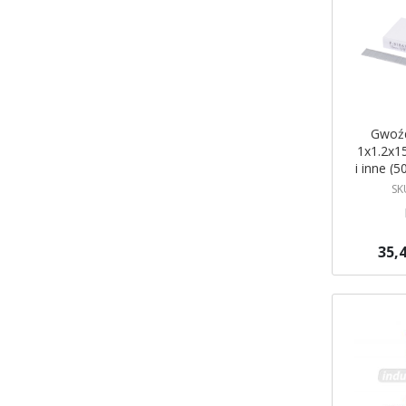
Gwoźd
1x1.2x
i inne (5
SK
35,4
Dodaj do 