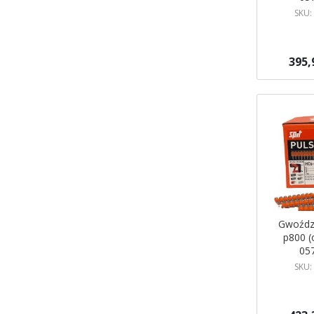
SKU:
395,
Dodaj do 
Gwoździ
p800 (o
05
SKU: