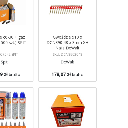
e c6-30 + gaz
Gwoździe 510 x
 500 szt.) SPIT
DCN890 48 x 3mm XH
Nails DeWalt
057542 SPIT
SKU: DCN8903048
Spit
DeWalt
9 zł
178,07 zł
brutto
brutto
koszyka
Dodaj do koszyka