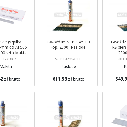
zie (szpilka)
Gwoździe NFP 3,4x100
Gwoździ
15mm do AF505
(op. 2500) Paslode
RS pierś
000 szt.) Makita
2500
F-31867
U: F-31867
SKU: 142069 SPIT
SKU: 
Makita
Paslode
P
2 zł
611,58 zł
549,9
brutto
brutto
koszyka
Dodaj do koszyka
Dodaj do 