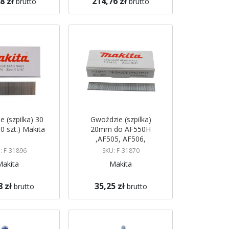
8 zł
214,76 zł
brutto
brutto
koszyka
Dodaj do koszyka
 (szpilka) 30
Gwoździe (szpilka)
 szt.) Makita
20mm do AF550H
,AF505, AF506,
DFN350, DBN500
: F-31896
SKU: F-31870
(5000 szt.) Makita
Makita
Makita
8 zł
35,25 zł
brutto
brutto
koszyka
Dodaj do koszyka