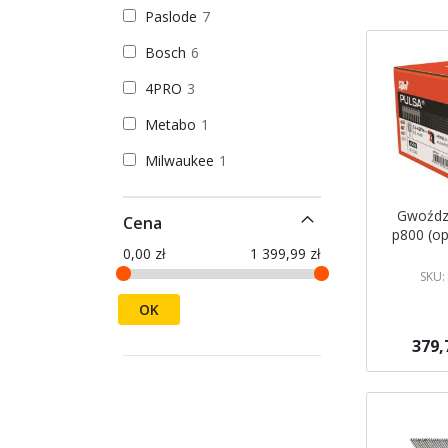
Paslode
7
Bosch
6
4PRO
3
Metabo
1
Milwaukee
1
Gwoździ
Cena
p800 (op
0,00 zł
1 399,99 zł
SKU:
OK
379,
Dodaj do 