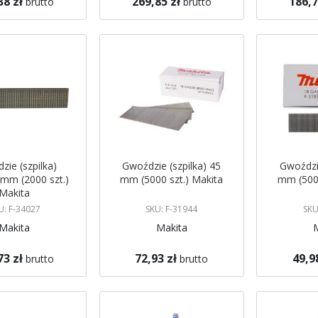
38 zł
269,85 zł
186,7
brutto
brutto
koszyka
Dodaj do koszyka
Dodaj do 
zie (szpilka)
Gwoździe (szpilka) 45
Gwoździe
mm (2000 szt.)
mm (5000 szt.) Makita
mm (5000
Makita
U: F-34027
SKU: F-31944
SKU
Makita
Makita
73 zł
72,93 zł
49,9
brutto
brutto
koszyka
Dodaj do koszyka
Dodaj do 