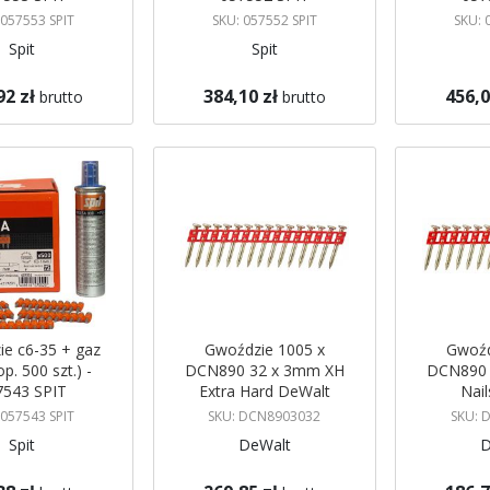
 057553 SPIT
SKU: 057552 SPIT
SKU: 
Spit
Spit
92 zł
384,10 zł
456,0
brutto
brutto
koszyka
Dodaj do koszyka
Dodaj do 
e c6-35 + gaz
Gwoździe 1005 x
Gwoźd
p. 500 szt.) -
DCN890 32 x 3mm XH
DCN890 
7543 SPIT
Extra Hard DeWalt
Nai
 057543 SPIT
SKU: DCN8903032
SKU: 
Spit
DeWalt
D