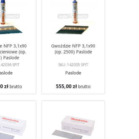
e NFP 3,1x90
Gwoździe NFP 3,1x90
cieniowe (op.
(op. 2500) Paslode
) Paslode
142036 SPIT
SKU: 142035 SPIT
aslode
Paslode
0 zł
555,00 zł
brutto
brutto
koszyka
Dodaj do koszyka