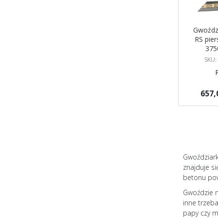
Gwoźdz
RS pier
375
SKU:
657,
Dodaj do 
Gwoździark
znajduje s
betonu pow
Gwoździe m
inne trzeb
papy czy m