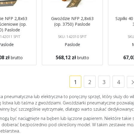
ie NFP 2,8x63
Gwoździe NFP 2,8x63
Szpilki 4
ścieniowe (op.
(op. 3750) Paslode
0) Paslode
 142011 SPIT
SKU: 142010 SPIT
SKU
Paslode
Paslode
08 zł
568,12 zł
67,0
brutto
brutto
koszyka
Dodaj do koszyka
Dodaj do 
Strona
Aktualnie czytasz stro
Strona
Strona
Stron
1
2
3
4
a pneumatyczna lub elektryczna to poręczny sprzęt, który służy do wb
ię listwa lub taśma z gwoździami. Gwoździarki pneumatyczne pozwalaj
inny być szczególnie wytrzymałe, dlatego warto szukać dedykowanyc
ogą być naciągnięte na bęben lub łączone papierem. Niektóre takie s
a dobierać bezpośrednio pod określony model. W takim zestawie moż
eblarstwa.