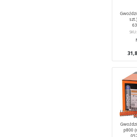
Gwoździ
szt
6
SKU
31,8
Dodaj do 
Gwoździ
p800 (o
05