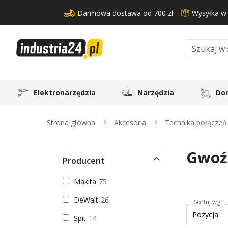
Darmowa dostawa od 700 zł
Wysyłka w
Search
Elektronarzędzia
Narzędzia
Dom
Strona główna
Akcesoria
Technika połącze
Gwoźd
Producent
Makita
75
DeWalt
26
Sortuj wg
Spit
14