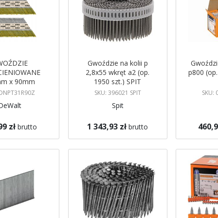
WOŹDZIE
Gwoździe na kolii p
Gwoździ
CIENIOWANE
2,8x55 wkręt a2 (op.
p800 (op.
mm x 90mm
1950 szt.) SPIT
szt DeWalt
 DNPT31R90Z
SKU: 396021 SPIT
SKU: 
DeWalt
Spit
99 zł
1 343,93 zł
460,9
brutto
brutto
koszyka
Dodaj do koszyka
Dodaj do 