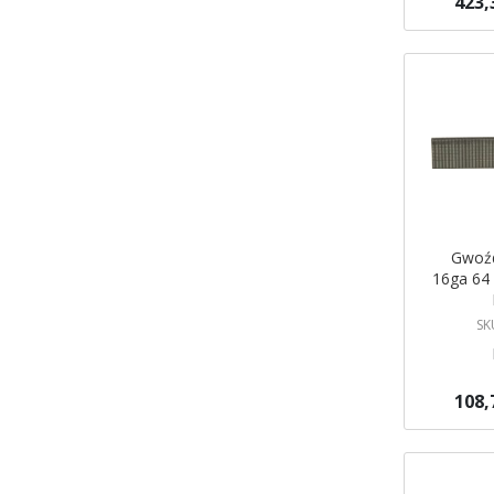
423,
Dodaj do 
Gwoźd
16ga 64 
SK
108,
Dodaj do 