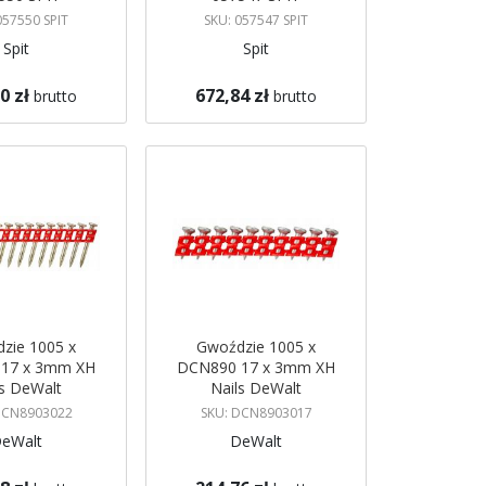
057550 SPIT
SKU: 057547 SPIT
Spit
Spit
0 zł
672,84 zł
brutto
brutto
koszyka
Dodaj do koszyka
zie 1005 x
Gwoździe 1005 x
17 x 3mm XH
DCN890 17 x 3mm XH
ls DeWalt
Nails DeWalt
DCN8903022
SKU: DCN8903017
eWalt
DeWalt