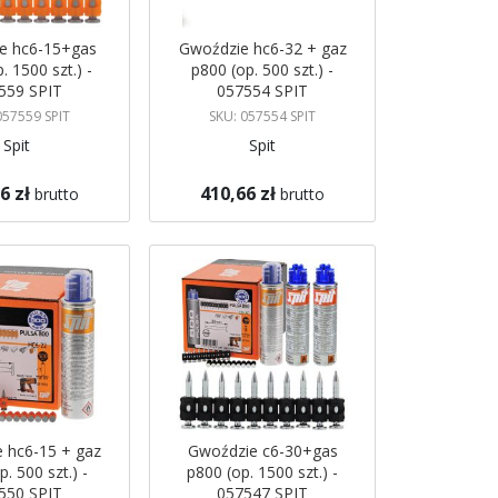
e hc6-15+gas
Gwoździe hc6-32 + gaz
. 1500 szt.) -
p800 (op. 500 szt.) -
559 SPIT
057554 SPIT
057559 SPIT
SKU: 057554 SPIT
Spit
Spit
6 zł
410,66 zł
brutto
brutto
koszyka
Dodaj do koszyka
 hc6-15 + gaz
Gwoździe c6-30+gas
. 500 szt.) -
p800 (op. 1500 szt.) -
550 SPIT
057547 SPIT