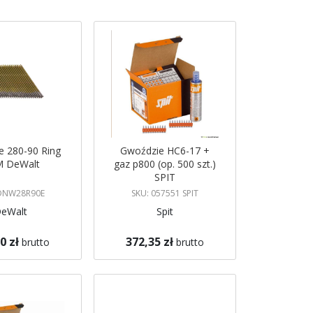
e 280-90 Ring
Gwoździe HC6-17 +
M DeWalt
gaz p800 (op. 500 szt.)
SPIT
 DNW28R90E
SKU: 057551 SPIT
eWalt
Spit
0 zł
372,35 zł
brutto
brutto
koszyka
Dodaj do koszyka