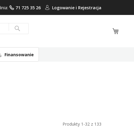
linia:
71 725 35 26
Logowanie i
Rejestracja
Mój ko
Search
Finansowanie
Produkty
1
-
32
z
133