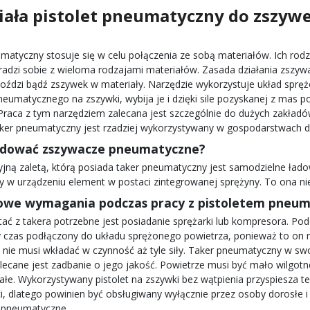
iała
pistolet pneumatyczny do zszyw
umatyczny
stosuje się w celu połączenia ze sobą materiałów. Ich ro
adzi sobie z wieloma rodzajami materiałów. Zasada działania
zszyw
oździ bądź zszywek w materiały. Narzędzie wykorzystuje układ spręż
pneumatycznego na zszywki
, wybija je i dzięki sile pozyskanej z mas
 Praca z tym narzędziem zalecana jest szczególnie do dużych zakład
ker pneumatyczny
jest rzadziej wykorzystywany w gospodarstwach
adować
zszywacze pneumatyczne
?
jną zaletą, którą posiada taker pneumatyczny jest samodzielne ład
w urządzeniu element w postaci zintegrowanej sprężyny. To ona nie
we wymagania podczas pracy z
pistoletem pneu
tać z
takera
potrzebne jest posiadanie sprężarki lub kompresora. Po
y czas podłączony do układu sprężonego powietrza, ponieważ to on na
 nie musi wkładać w czynność aż tyle siły.
Taker pneumatyczny
w swo
lecane jest zadbanie o jego jakość. Powietrze musi być mało wilgotn
tałe.
Wykorzystywany
pistolet na zszywki
bez wątpienia przyspiesza 
i, dlatego powinien być obsługiwany wyłącznie przez osoby dorosłe 
 pneumatyczne
.