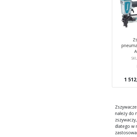
Z
pneuma
A
SK
1 512
Brak w ma
Powiadom
Zszywacze
należy do 
zszywaczy,
dlatego w 
zastosowan