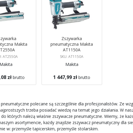
szywarka
Zszywarka
tyczna Makita
pneumatyczna Makita
T2550A
AT1150A
U: AT2550A
SKU: AT1150A
Makita
Makita
,08 zł
1 447,99 zł
brutto
brutto
gazynie
Brak w magazynie
 mnie
Powiadom mnie
 pneumatyczne
polecane są szczególnie dla profesjonalistów. Ze wzgl
najprostszych trzeba posiadać wiedzę na temat jego działania. W na
 do których należą właśnie
zszywacze pneumatyczne
. Wiemy, że każ
naszym asortymencie, każdy znajdzie
zszywacz pneumatyczny
dla si
ie w: przemyśle tapicerskim, przemyśle stolarskim.