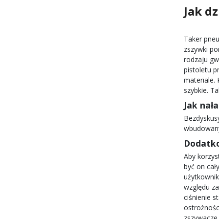
Jak dz
Taker pne
zszywki
por
rodzaju gw
pistoletu 
materiale.
szybkie.
Ta
Jak nał
Bezdyskusy
wbudowany 
Dodatko
Aby korzys
być on cał
użytkownik
względu za
ciśnienie s
ostrożnośc
zszywacze