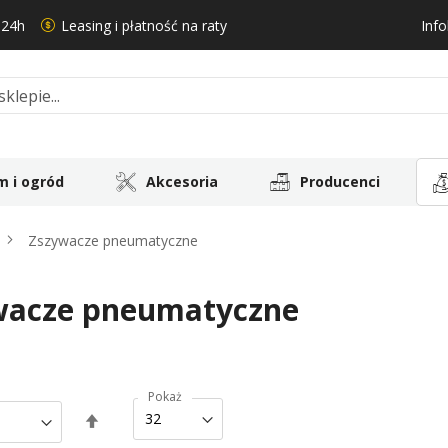
 24h
Leasing i płatność na raty
Info
 i ogród
Akcesoria
Producenci
Zszywacze pneumatyczne
wacze pneumatyczne
Pokaż
Ustaw
kierunek