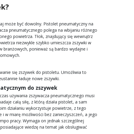
ek
?
dzaj może być dowolny.
Pistolet pneumatyczny na
acza pneumatycznego
polega na wbijaniu różnego
onego powietrza. Tłok, znajdujący się wewnątrz
 powietrza niezwykle szybko umieszcza zszywki w
ów branżowych, ponieważ są bardzo wydajne i
 domowych.
owanie się
zszywek do pistoletu
. Umożliwia to
ustannie ładuje nowe zszywki.
matycznym do zszywek
dczas używania
zszywacza pneumatycznego
musi
daje całą siłę, z którą działa
pistolet
, a sam
im działaniu wykorzystuje powietrze, z tego
e i w miarę możliwości bez zanieczyszczeń, a jego
tempo pracy. Wymaga on jednak szczególnej
i posiadające wiedzę na temat jak obsługiwać