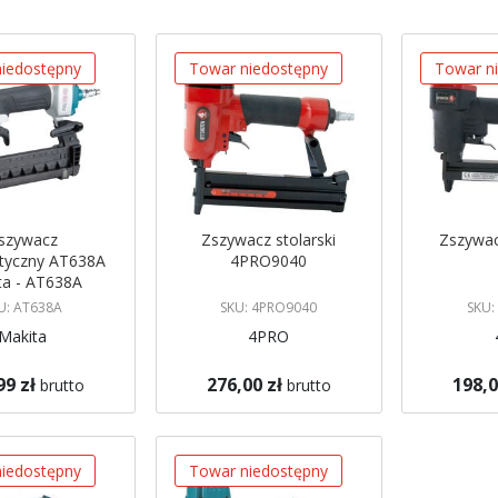
malejący
iedostępny
Towar niedostępny
Towar n
szywacz
Zszywacz stolarski
Zszywa
tyczny AT638A
4PRO9040
ta - AT638A
U: AT638A
SKU: 4PRO9040
SKU:
Makita
4PRO
99 zł
276,00 zł
198,0
brutto
brutto
gazynie
Brak w magazynie
Brak w mag
 mnie
Powiadom mnie
Powiadom
iedostępny
Towar niedostępny