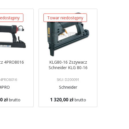
iedostępny
Towar niedostępny
cz 4PRO8016
KLG80-16 Zszywacz
Schneider KLG 80-16
 4PRO8016
SKU: D200091
4PRO
Schneider
0 zł
1 320,00 zł
brutto
brutto
azynie
Brak w magazynie
 mnie
Powiadom mnie