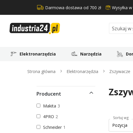
Darmowa dostawa od 700 zł
Wysyłka w
Search
Elektronarzędzia
Narzędzia
Dom
Strona główna
Elektronarzędzia
Zszywacze
Zszy
Producent
Makita
3
4PRO
2
Sortuj wg
Schneider
1