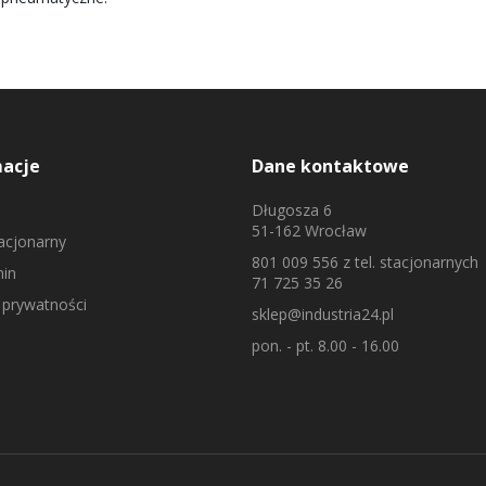
macje
Dane kontaktowe
Długosza 6
51-162 Wrocław
tacjonarny
801 009 556
z tel. stacjonarnych
in
71 725 35 26
 prywatności
sklep@industria24.pl
pon. - pt. 8.00 - 16.00