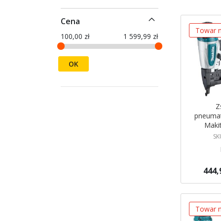
Cena
Towar n
100,00 zł
1 599,99 zł
OK
Z
pneuma
Maki
SK
444,
Brak w ma
Powiadom
Towar n