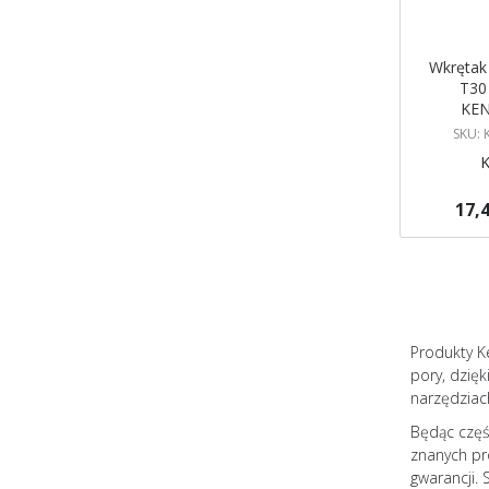
Wkrętak
T30
KEN
SKU:
17,4
Brak w ma
Powiadom
Produkty K
pory, dzięk
narzędziach
Będąc częś
znanych pr
gwarancji. 