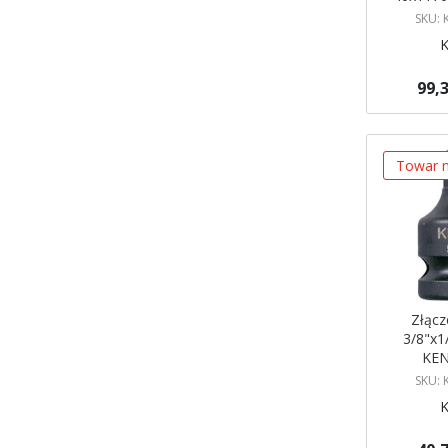
KEN
SKU:
99,3
Brak w ma
Powiadom
Towar n
Złąc
3/8"x1
KEN
SKU: