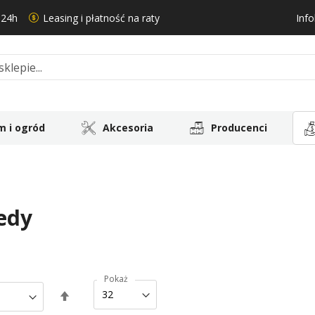
 24h
Leasing i płatność na raty
Info
 i ogród
Akcesoria
Producenci
edy
Pokaż
Ustaw
kierunek