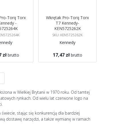
Pro-Torq Torx
Wkrętak Pro-Torq Torx
Kennedy -
T7 Kennedy-
5725264K
KEN5725262K
KEN5725264K
SKU: KEN5725262K
ennedy
Kennedy
7 zł
17,47 zł
brutto
brutto
azynie
Brak w magazynie
 mnie
Powiadom mnie
nę
a
Strona
Następne
ożona w Wielkiej Brytanii w 1970 roku. Od tamtej
światowych rynkach. Od wielu lat czerwone logo na
i.
iecie, stając się konkurencją dla bardziej
twą dostawę narzędzi, a także wymianę w ramach