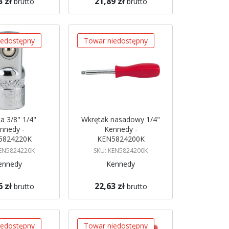
3 zł
21,89 zł
brutto
brutto
azynie
Brak w magazynie
 mnie
Powiadom mnie
iedostępny
Towar niedostępny
a 3/8" 1/4"
Wkrętak nasadowy 1/4"
nnedy -
Kennedy -
5824220K
KEN5824200K
KEN5824220K
SKU: KEN5824200K
ennedy
Kennedy
6 zł
22,63 zł
brutto
brutto
azynie
Brak w magazynie
 mnie
Powiadom mnie
iedostępny
Towar niedostępny