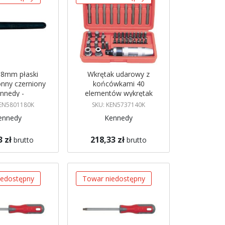
18mm płaski
Wkrętak udarowy z
onny czerniony
końcówkami 40
nnedy -
elementów wykrętak
5801180K
Kennedy -
KEN5801180K
SKU: KEN5737140K
KEN5737140K
ennedy
Kennedy
3 zł
218,33 zł
brutto
brutto
azynie
Brak w magazynie
 mnie
Powiadom mnie
iedostępny
Towar niedostępny