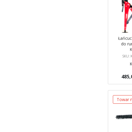
Łańcuc
do r
SKU:
485,
Brak w ma
Powiadom
Towar n