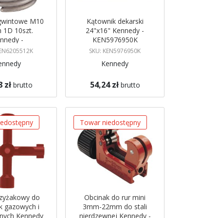
 gwintowe M10
Kątownik dekarski
1D 10szt.
24"x16" Kennedy -
nnedy -
KEN5976950K
6205512K
KEN6205512K
SKU: KEN5976950K
ennedy
Kennedy
8 zł
54,24 zł
brutto
brutto
azynie
Brak w magazynie
 mnie
Powiadom mnie
iedostępny
Towar niedostępny
rzyżakowy do
Obcinak do rur mini
k gazowych i
3mm-22mm do stali
znych Kennedy
nierdzewnej Kennedy -