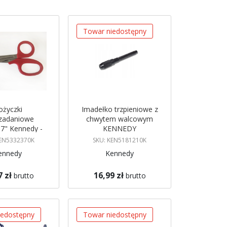
Towar niedostępny
ożyczki
Imadełko trzpieniowe z
ozadaniowe
chwytem walcowym
" Kennedy -
KENNEDY
5332370K
KEN5332370K
SKU: KEN5181210K
ennedy
Kennedy
7 zł
16,99 zł
brutto
brutto
Brak w magazynie
koszyka
Powiadom mnie
iedostępny
Towar niedostępny