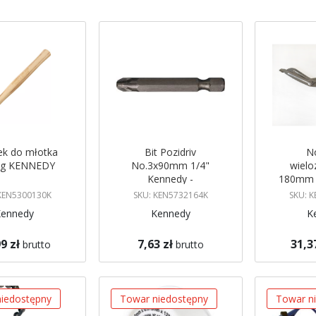
malejący
ek do młotka
Bit Pozidriv
N
 kg KENNEDY
No.3x90mm 1/4"
wiel
Kennedy -
180mm 7
KEN5732164K
KEN
 KEN5300130K
SKU: KEN5732164K
SKU: 
Kennedy
Kennedy
K
9 zł
7,63 zł
31,3
brutto
brutto
koszyka
Dodaj do koszyka
Dodaj do 
iedostępny
Towar niedostępny
Towar n