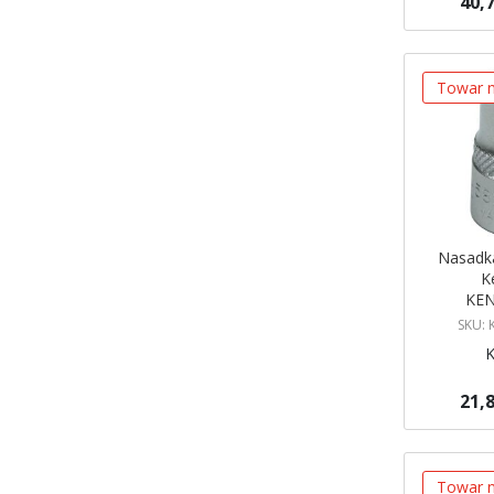
40,7
Brak w ma
Powiadom
Towar n
Nasadka
K
KEN
SKU:
21,8
Brak w ma
Powiadom
Towar n