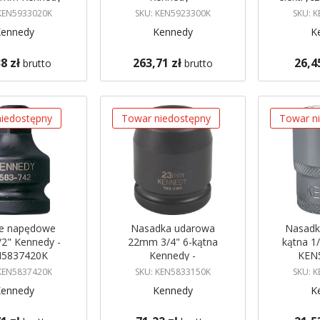
5933020K
KEN5923300K
- KE
 KEN5933020K
SKU: KEN5923300K
SKU: 
Kennedy
Kennedy
K
8 zł
263,71 zł
26,4
brutto
brutto
gazynie
Brak w magazynie
Brak w mag
 mnie
Powiadom mnie
Powiadom
iedostępny
Towar niedostępny
Towar n
ze napędowe
Nasadka udarowa
Nasadk
/2" Kennedy -
22mm 3/4" 6-kątna
kątna 1
5837420K
Kennedy -
KEN
KEN5833150K
 KEN5837420K
SKU: KEN5833150K
SKU: 
Kennedy
Kennedy
K