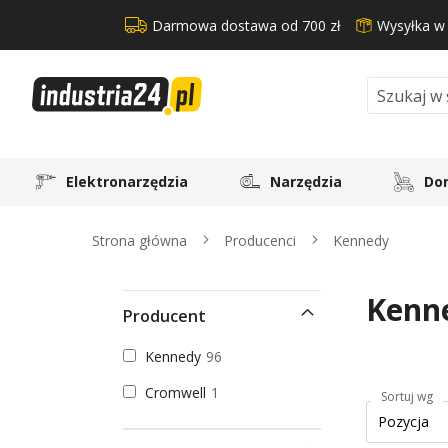
Darmowa dostawa od 700 zł
Wysyłka w
Search
Elektronarzędzia
Narzędzia
Dom
Strona główna
Producenci
Kennedy
Kenn
Producent
Kennedy
96
Cromwell
1
Sortuj wg