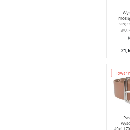
Wyc
mosię
skręc
SKU:
21,6
Brak w ma
Powiadom
Towar n
Pas
wys
40x117