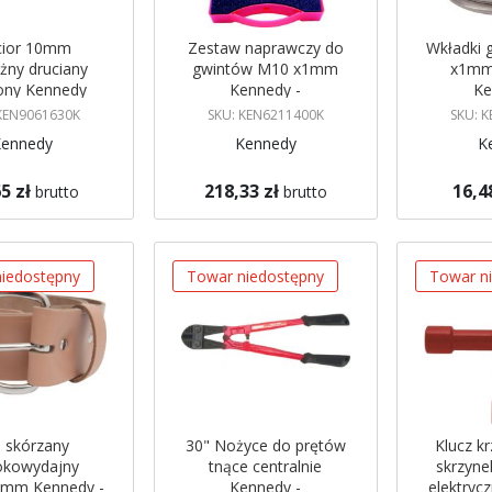
ior 10mm
Zestaw naprawczy do
Wkładki
żny druciany
gwintów M10 x1mm
x1mm 
ony Kennedy
Kennedy -
Ke
KEN6211400K
KEN
 KEN9061630K
SKU: KEN6211400K
SKU: 
Kennedy
Kennedy
K
5 zł
218,33 zł
16,4
brutto
brutto
gazynie
Brak w magazynie
Brak w mag
 mnie
Powiadom mnie
Powiadom
iedostępny
Towar niedostępny
Towar n
 skórzany
30" Nożyce do prętów
Klucz k
okowydajny
tnące centralnie
skrzyne
0mm Kennedy -
Kennedy -
elektryc