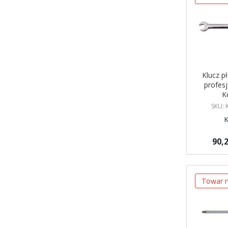
Klucz p
profes
K
KEN
SKU:
90,2
Brak w ma
Powiadom
Towar n