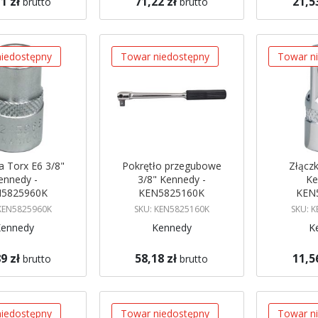
1 zł
71,22 zł
21,5
brutto
brutto
gazynie
Brak w magazynie
Brak w mag
 mnie
Powiadom mnie
Powiadom
iedostępny
Towar niedostępny
Towar n
 Torx E6 3/8"
Pokrętło przegubowe
Złączk
ennedy -
3/8" Kennedy -
Ke
5825960K
KEN5825160K
KEN
 KEN5825960K
SKU: KEN5825160K
SKU: 
Kennedy
Kennedy
K
9 zł
58,18 zł
11,5
brutto
brutto
gazynie
Brak w magazynie
Brak w mag
 mnie
Powiadom mnie
Powiadom
iedostępny
Towar niedostępny
Towar n