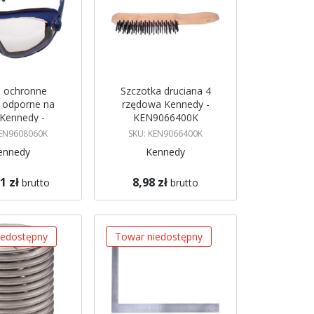
e ochronne
Szczotka druciana 4
, odporne na
rzędowa Kennedy -
 Kennedy -
KEN9066400K
9608060K
KEN9608060K
SKU: KEN9066400K
ennedy
Kennedy
1 zł
8,98 zł
brutto
brutto
azynie
Brak w magazynie
 mnie
Powiadom mnie
iedostępny
Towar niedostępny