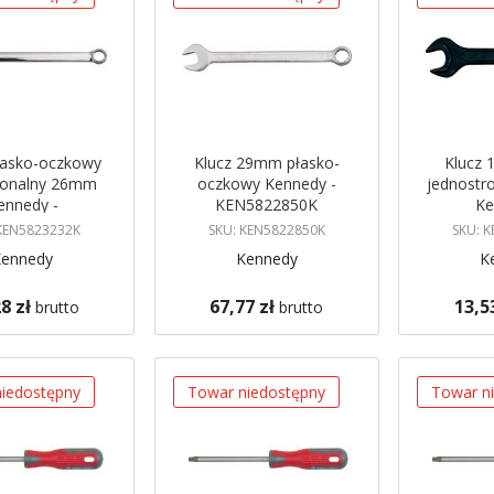
łasko-oczkowy
Klucz 29mm płasko-
Klucz 
jonalny 26mm
oczkowy Kennedy -
jednostr
ennedy -
KEN5822850K
Ke
5823232K
KEN
 KEN5823232K
SKU: KEN5822850K
SKU: 
Kennedy
Kennedy
K
8 zł
67,77 zł
13,5
brutto
brutto
gazynie
Brak w magazynie
Brak w mag
 mnie
Powiadom mnie
Powiadom
iedostępny
Towar niedostępny
Towar n