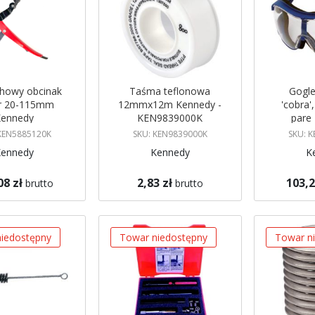
howy obcinak
Taśma teflonowa
Gogl
ur 20-115mm
12mmx12m Kennedy -
'cobra'
Kennedy
KEN9839000K
pare
KEN
 KEN5885120K
SKU: KEN9839000K
SKU: 
Kennedy
Kennedy
K
08 zł
2,83 zł
103,2
brutto
brutto
gazynie
Brak w magazynie
Brak w mag
 mnie
Powiadom mnie
Powiadom
iedostępny
Towar niedostępny
Towar n