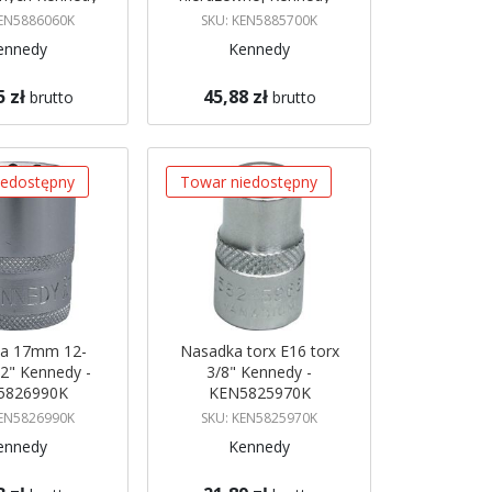
N5886060K
KEN5885700K
KEN5886060K
SKU: KEN5885700K
ennedy
Kennedy
5 zł
45,88 zł
brutto
brutto
azynie
Brak w magazynie
 mnie
Powiadom mnie
iedostępny
Towar niedostępny
a 17mm 12-
Nasadka torx E16 torx
/2" Kennedy -
3/8" Kennedy -
5826990K
KEN5825970K
KEN5826990K
SKU: KEN5825970K
ennedy
Kennedy