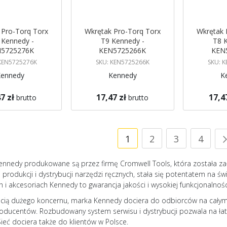
 Pro-Torq Torx
Wkrętak Pro-Torq Torx
Wkrętak 
 Kennedy -
T9 Kennedy -
T8 
5725276K
KEN5725266K
KEN
 KEN5725276K
SKU: KEN5725266K
SKU: 
Kennedy
Kennedy
K
7 zł
17,47 zł
17,4
brutto
brutto
gazynie
Brak w magazynie
Brak w mag
 mnie
Powiadom mnie
Strona
Powiadom
Aktualnie czytasz stro
Strona
Strona
Stron
1
2
3
4
ennedy produkowane są przez firmę Cromwell Tools, która została zał
i produkcji i dystrybucji narzędzi ręcznych, stała się potentatem na 
 i akcesoriach Kennedy to gwarancja jakości i wysokiej funkcjonalnośc
cią dużego koncernu, marka Kennedy dociera do odbiorców na całym św
oducentów. Rozbudowany system serwisu i dystrybucji pozwala na ła
Sieć dociera także do klientów w Polsce.