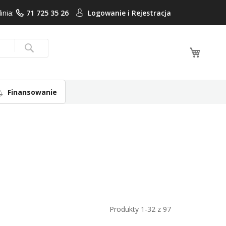
linia:
71 725 35 26
Logowanie i
Rejestracja
Mój ko
Search
Finansowanie
Produkty
1
-
32
z
97