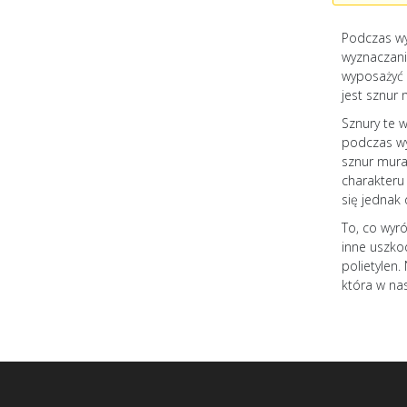
Podczas wy
wyznaczani
wyposażyć 
jest sznur 
Sznury te 
podczas wy
sznur mura
charakteru 
się jednak
To, co wyr
inne uszko
polietylen.
która w nas