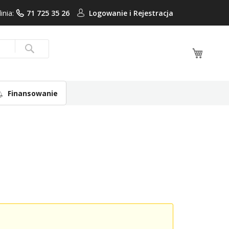
linia:
71 725 35 26
Logowanie i
Rejestracja
Mój ko
Search
Finansowanie