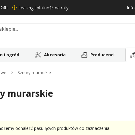
 24h
Leasing i płatność na raty
Info
 i ogród
Akcesoria
Producenci
rowe
Sznury murarskie
y murarskie
możemy odnaleźć pasujących produktów do zaznaczenia.