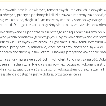
konywania prac budowlanych, remontowych i malarskich, niezwykle waż
u równych, prostych poziomych linii. Nie zawsze możemy zaznaczyć je
się w akcesoria, dzięki którym możemy w prosty sposób wyznaczyć pros
murarski. Dlatego też zatroszczyliśmy się o to, by znalazł się on w ofe
wykorzystywane są podczas wielu różnego rodzaju prac. Sięgamy po nie
konywania pomiarów geodezyjnych. Często wykorzystywany jest rów
rski w wielu różnych wymiarach i długościach. Dzięki temu bez trudu
twojej pracy. Sznury murarskie, które oferujemy, dostępne są w wielu 
 dobrą widocznością, dzięki czemu ułatwiają precyzyjne wykonanie pra
óżnia sznury murarskie spośród innych ofert, to ich wytrzymałość. Dob
dzenia mechaniczne. Nie da się go również rozciągać, wykonany jest bo
 Nie musisz więc obawiać się, że sznur wykorzystany do zaznaczenia lin
zej ofercie dostępna jest w dobrej, przystępnej cenie.