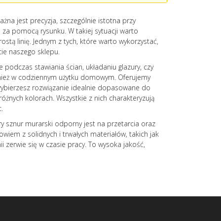
na jest precyzja, szczególnie istotna przy
 za pomocą rysunku. W takiej sytuacji warto
tą linię. Jednym z tych, które warto wykorzystać,
rcie naszego sklepu.
 podczas stawiania ścian, układaniu glazury, czy
nież w codziennym użytku domowym. Oferujemy
 wybierzesz rozwiązanie idealnie dopasowane do
różnych kolorach. Wszystkie z nich charakteryzują
c.
ry sznur murarski odporny jest na przetarcia oraz
wiem z solidnych i trwałych materiałów, takich jak
ii zerwie się w czasie pracy. To wysoka jakość,