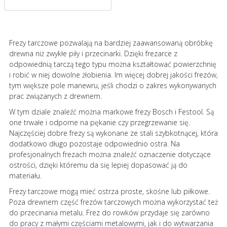
Frezy tarczowe pozwalają na bardziej zaawansowaną obróbkę
drewna niż zwykłe piły i przecinarki. Dzięki frezarce z
odpowiednią tarczą tego typu można kształtować powierzchnię
i robić w niej dowolne żłobienia. Im więcej dobrej jakości frezów,
tym większe pole manewru, jeśli chodzi o zakres wykonywanych
prac związanych z drewnem.
W tym dziale znaleźć można markowe frezy Bosch i Festool. Są
one trwałe i odporne na pękanie czy przegrzewanie się.
Najczęściej dobre frezy są wykonane ze stali szybkotnącej, która
dodatkowo długo pozostaje odpowiednio ostra. Na
profesjonalnych frezach można znaleźć oznaczenie dotyczące
ostrości, dzięki któremu da się lepiej dopasować ją do
materiału.
Frezy tarczowe mogą mieć ostrza proste, skośne lub piłkowe.
Poza drewnem część frezów tarczowych można wykorzystać też
do przecinania metalu. Frez do rowków przydaje się zarówno
do pracy z małymi częściami metalowymi, jak i do wytwarzania