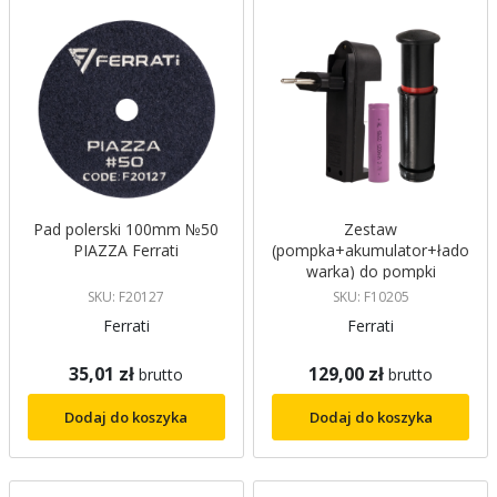
Pad polerski 100mm №50
Zestaw
PIAZZA Ferrati
(pompka+akumulator+łado
warka) do pompki
elektrycznej VENTO+ i
SKU: F20127
SKU: F10205
VENTO MANO+ FERRATI
Ferrati
Ferrati
35,01 zł
129,00 zł
brutto
brutto
Dodaj do koszyka
Dodaj do koszyka