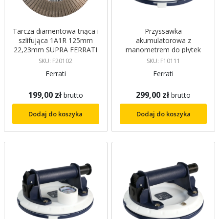
Tarcza diamentowa tnąca i
Przyssawka
szlifująca 1A1R 125mm
akumulatorowa z
22,23mm SUPRA FERRATI
manometrem do płytek
VENTO MANO + FERRATI
SKU: F20102
SKU: F10111
Ferrati
Ferrati
199,00 zł
299,00 zł
brutto
brutto
Dodaj do koszyka
Dodaj do koszyka