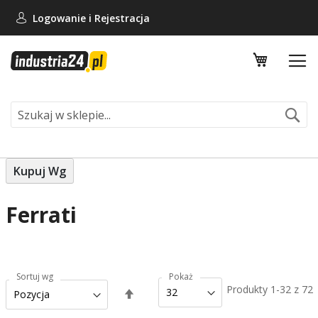
Logowanie i
Rejestracja
Mój koszy
Se
Kupuj Wg
Ferrati
Sortuj wg
Pokaż
Produkty
1
-
32
z
72
Ustaw
kierunek