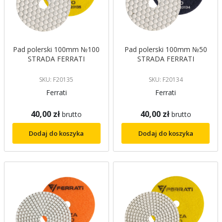
Pad polerski 100mm №100
Pad polerski 100mm №50
STRADA FERRATI
STRADA FERRATI
SKU: F20135
SKU: F20134
Ferrati
Ferrati
40,00 zł
40,00 zł
brutto
brutto
Dodaj do koszyka
Dodaj do koszyka