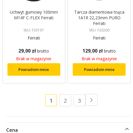
Uchwyt gumowy 100mm
Tarcza diamentowa tnąca
M14F C-FLEX Ferrati
1A1R 22,23mm PURO
Ferrati
SKU: F20197
SKU: F20200
Ferrati
Ferrati
29,00 zł
129,00 zł
brutto
brutto
Brak w magazynie
Brak w magazynie
Powiadom mnie
Powiadom mnie
Strona
Aktualnie
Strona
Strona
1
2
3
Strona
Następne
czytasz
stronę
Cena