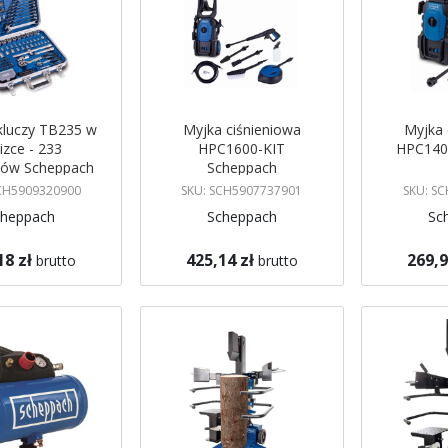
kluczy TB235 w
Myjka ciśnieniowa
Myjka 
izce - 233
HPC1600-KIT
HPC140
tów Scheppach
Scheppach
SCH5909320900
SKU: SCH5907737901
SKU: S
cheppach
Scheppach
Sc
18 zł
425,14 zł
269,9
brutto
brutto
koszyka
Dodaj do koszyka
Dodaj do 