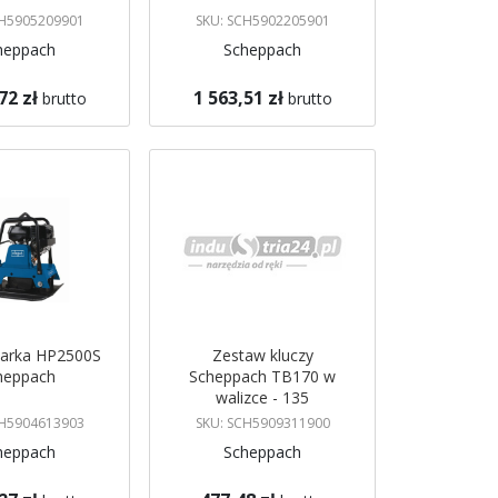
CH5905209901
SKU: SCH5902205901
heppach
Scheppach
72 zł
1 563,51 zł
brutto
brutto
koszyka
Dodaj do koszyka
arka HP2500S
Zestaw kluczy
heppach
Scheppach TB170 w
walizce - 135
elementów
CH5904613903
SKU: SCH5909311900
heppach
Scheppach