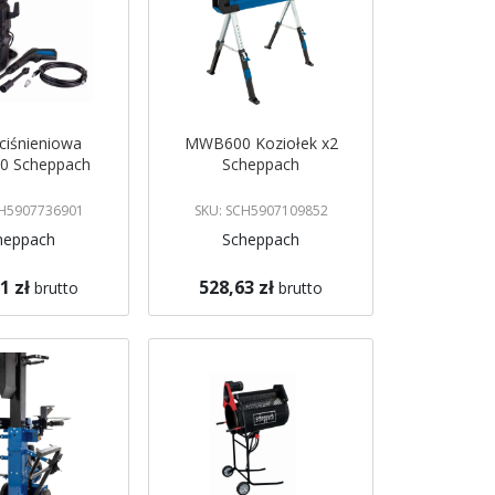
ciśnieniowa
MWB600 Koziołek x2
0 Scheppach
Scheppach
CH5907736901
SKU: SCH5907109852
heppach
Scheppach
1 zł
528,63 zł
brutto
brutto
koszyka
Dodaj do koszyka