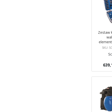
Zestaw 
wal
elemen
SKU: 
S
639,
Dodaj do 