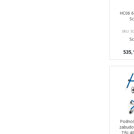
HC06 6
S
SKU: 
S
535,
Dodaj do 
Podnoś
zabudo
TBL40