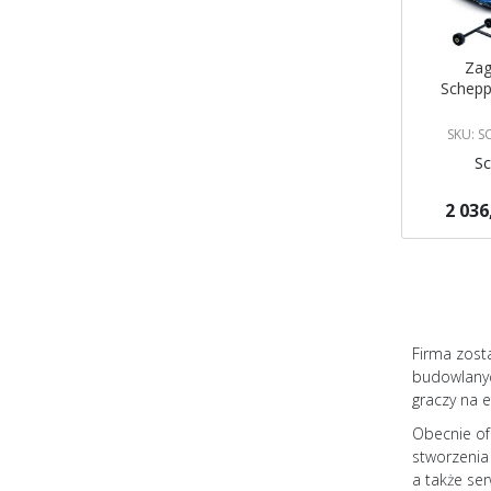
Zag
Schep
SKU: 
S
2 036
Dodaj do 
Firma zost
budowlanyc
graczy na 
Obecnie of
stworzenia
a także se