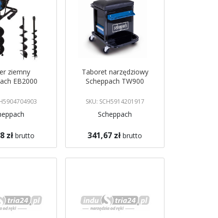
er ziemny
Taboret narzędziowy
ach EB2000
Scheppach TW900
CH5904704903
SKU: SCH5914201917
heppach
Scheppach
8 zł
341,67 zł
brutto
brutto
koszyka
Dodaj do koszyka