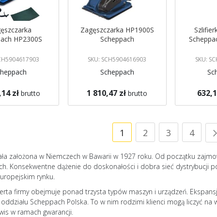
ęszczarka
Zagęszczarka HP1900S
Szlifie
pach HP2300S
Scheppach
Scheppa
SCH5904617903
SKU: SCH5904616903
SKU: S
cheppach
Scheppach
Sc
,14 zł
1 810,47 zł
632,1
brutto
brutto
koszyka
Dodaj do koszyka
Dodaj do 
Strona
Aktualnie czytasz stro
Strona
Strona
Stron
1
2
3
4
ała założona w Niemczech w Bawarii w 1927 roku. Od początku zajmo
h. Konsekwentne dążenie do doskonałości i dobra sieć dystrybucji poz
europejskim rynku.
erta firmy obejmuje ponad trzysta typów maszyn i urządzeń. Ekspans
 oddziału Scheppach Polska. To w nim rodzimi klienci mogą liczyć n
rwis w ramach gwarancji.