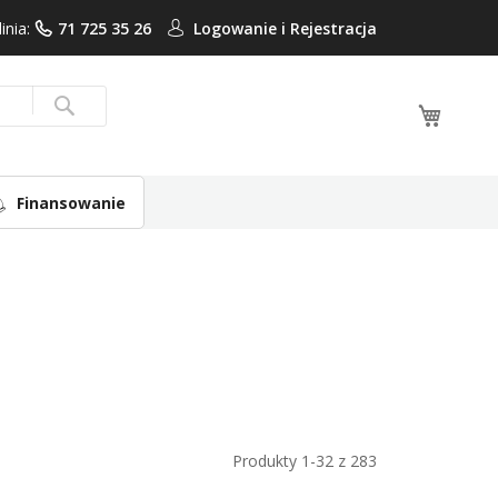
linia:
71 725 35 26
Logowanie i
Rejestracja
Mój ko
Search
Finansowanie
Produkty
1
-
32
z
283