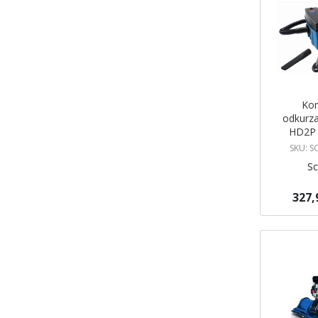
Ko
odkurz
HD2P
SKU: 
S
327,
Dodaj do 