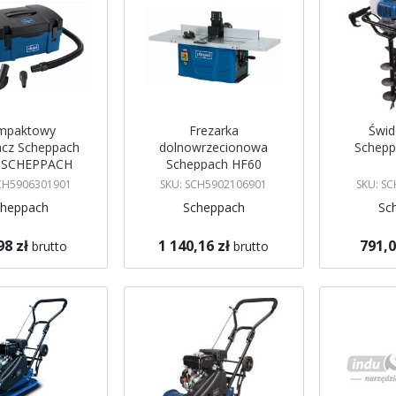
mpaktowy
Frezarka
Świd
acz Scheppach
dolnowrzecionowa
Schepp
 SCHEPPACH
Scheppach HF60
SCHEPPACH
SCH5906301901
SKU: SCH5902106901
SKU: S
cheppach
Scheppach
Sc
98 zł
1 140,16 zł
791,0
brutto
brutto
koszyka
Dodaj do koszyka
Dodaj do 