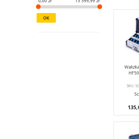
0,00 zł
15 599,99 zł
OK
Walizk
HF50
SKU: 
S
135,
Dodaj do 