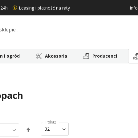
 24h
Leasing i płatność na raty
Info
 i ogród
Akcesoria
Producenci
ppach
Pokaż
Ustaw
kierunek