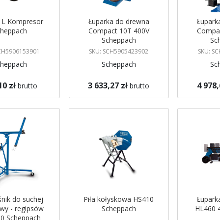
 L Kompresor
Łuparka do drewna
Łupark
cheppach
Compact 10T 400V
Compac
Scheppach
Sc
SCH5906153901
SKU: SCH5905423902
SKU: S
cheppach
Scheppach
Sc
10 zł
3 633,27 zł
4 978,
brutto
brutto
koszyka
Dodaj do koszyka
Dodaj do 
nik do suchej
Piła kołyskowa HS410
Łupark
wy - regipsów
Scheppach
HL460 
0 Scheppach