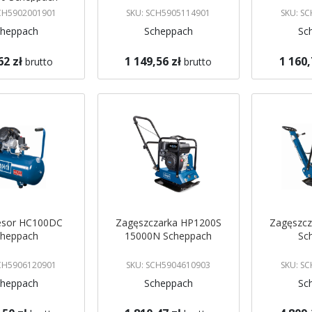
SCH5902001901
SKU: SCH5905114901
SKU: S
cheppach
Scheppach
Sc
62 zł
1 149,56 zł
1 160,
brutto
brutto
koszyka
Dodaj do koszyka
Dodaj do 
sor HC100DC
Zagęszczarka HP1200S
Zagęszcz
cheppach
15000N Scheppach
Sc
SCH5906120901
SKU: SCH5904610903
SKU: S
cheppach
Scheppach
Sc