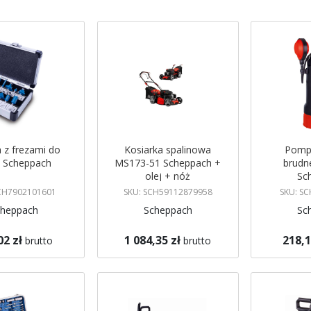
malejący
a z frezami do
Kosiarka spalinowa
Pomp
 Scheppach
MS173-51 Scheppach +
brudn
olej + nóż
Sc
SCH7902101601
SKU: SCH59112879958
SKU: S
cheppach
Scheppach
Sc
02 zł
1 084,35 zł
218,1
brutto
brutto
koszyka
Dodaj do koszyka
Dodaj do 