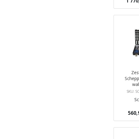
1 770
Dodaj do 
Zes
Schep
wal
e
SKU: 
S
560,
Dodaj do 