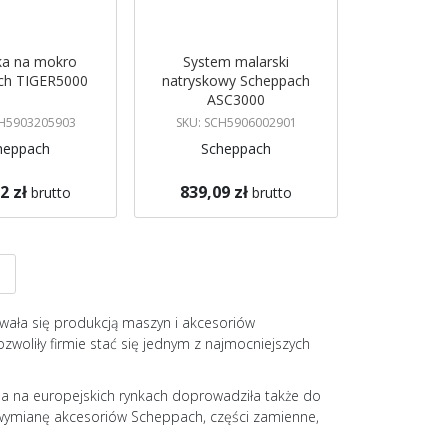
rka na mokro
System malarski
ch TIGER5000
natryskowy Scheppach
ASC3000
CH5903205903
SKU: SCH5906002901
heppach
Scheppach
2 zł
839,09 zł
brutto
brutto
koszyka
Dodaj do koszyka
nę
a
Strona
Następne
wała się produkcją maszyn i akcesoriów
woliły firmie stać się jednym z najmocniejszych
ja na europejskich rynkach doprowadziła także do
a wymianę akcesoriów Scheppach, części zamienne,