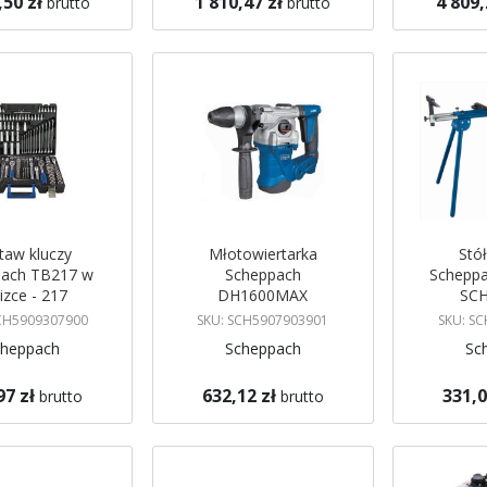
,50 zł
1 810,47 zł
4 809,
brutto
brutto
koszyka
Dodaj do koszyka
Dodaj do 
taw kluczy
Młotowiertarka
Stó
pach TB217 w
Scheppach
Schepp
izce - 217
DH1600MAX
SC
lementów
SCH5909307900
SKU: SCH5907903901
SKU: S
cheppach
Scheppach
Sc
97 zł
632,12 zł
331,0
brutto
brutto
koszyka
Dodaj do koszyka
Dodaj do 