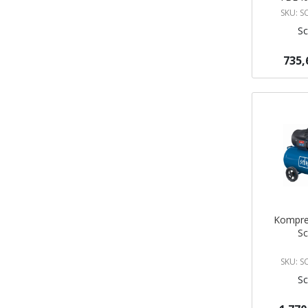
SKU: 
S
735,
Dodaj do 
Kompre
S
SKU: 
S