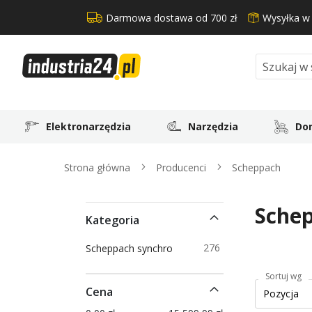
Darmowa dostawa od 700 zł
Wysyłka w
Search
Elektronarzędzia
Narzędzia
Dom
Strona główna
Producenci
Scheppach
Sche
Kategoria
produkty
276
Scheppach synchro
Sortuj wg
Cena