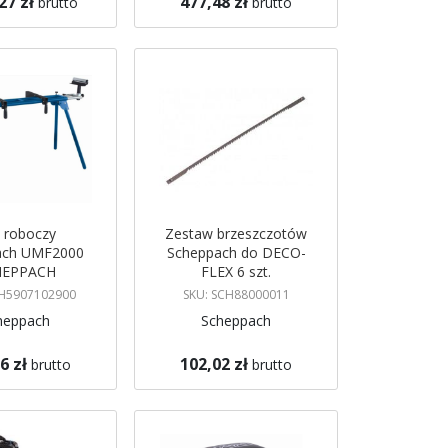
27 zł
477,48 zł
brutto
brutto
koszyka
Dodaj do koszyka
ł roboczy
Zestaw brzeszczotów
ach UMF2000
Scheppach do DECO-
HEPPACH
FLEX 6 szt.
CH5907102900
SKU: SCH88000011
heppach
Scheppach
6 zł
102,02 zł
brutto
brutto
koszyka
Dodaj do koszyka