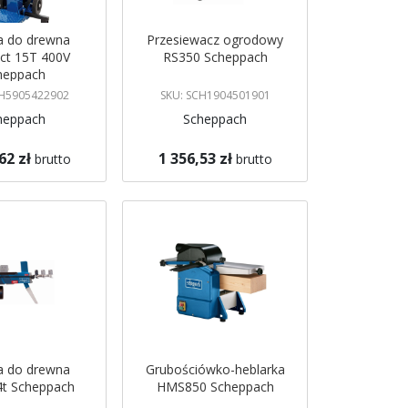
a do drewna
Przesiewacz ogrodowy
t 15T 400V
RS350 Scheppach
heppach
CH5905422902
SKU: SCH1904501901
heppach
Scheppach
62 zł
1 356,53 zł
brutto
brutto
koszyka
Dodaj do koszyka
a do drewna
Grubościówko-heblarka
4t Scheppach
HMS850 Scheppach