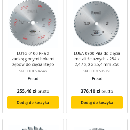
LU1G 0100 Piła z
LU6A 0900 Piła do cięcia
zaokrąglonymi bokami
metali żelaznych - 254 x
zębów do cięcia litego
2,4 / 2,0 x 25,4 mm Z50
drewna - 250 x 3 / 2 x 30
DTCG, 0 FREUD
SKU: F03FS04646
SKU: F03FS05351
mm Z40 RND, 20 FREUD
Freud
Freud
255,46 zł
376,10 zł
brutto
brutto
Dodaj do koszyka
Dodaj do koszyka