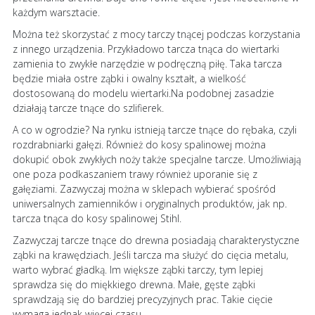
każdym warsztacie.
Można też skorzystać z mocy tarczy tnącej podczas korzystania
z innego urządzenia. Przykładowo tarcza tnąca do wiertarki
zamienia to zwykłe narzędzie w podręczną piłę. Taka tarcza
będzie miała ostre ząbki i owalny kształt, a wielkość
dostosowaną do modelu wiertarki.Na podobnej zasadzie
działają tarcze tnące do szlifierek.
A co w ogrodzie? Na rynku istnieją tarcze tnące do rębaka, czyli
rozdrabniarki gałęzi. Również do kosy spalinowej można
dokupić obok zwykłych noży także specjalne tarcze. Umożliwiają
one poza podkaszaniem trawy również uporanie się z
gałęziami. Zazwyczaj można w sklepach wybierać spośród
uniwersalnych zamienników i oryginalnych produktów, jak np.
tarcza tnąca do kosy spalinowej Stihl.
Zazwyczaj tarcze tnące do drewna posiadają charakterystyczne
ząbki na krawędziach. Jeśli tarcza ma służyć do cięcia metalu,
warto wybrać gładką. Im większe ząbki tarczy, tym lepiej
sprawdza się do miękkiego drewna. Małe, gęste ząbki
sprawdzają się do bardziej precyzyjnych prac. Takie cięcie
wymaga jednak więcej czasu.