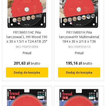
FR13W011HC Piła
FR11M001H Piła
tarczowaCL HH Wood 190
tarczowaHH Multimaterial
x 30 x 1.5/1 x T24 ATB 25°
184 x 30 x 2/1.6 x T36
Freud
HLTCG (Ch) RIB 0° FREUD
SKU: F03FS10058
SKU: F03FS10113
Freud
Freud
201,63 zł
195,16 zł
brutto
brutto
Dodaj do koszyka
Dodaj do koszyka