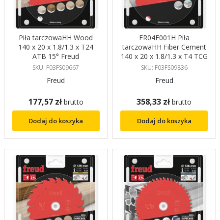
Piła tarczowaHH Wood
FR04F001H Piła
140 x 20 x 1.8/1.3 x T24
tarczowaHH Fiber Cement
ATB 15° Freud
140 x 20 x 1.8/1.3 x T4 TCG
10° Freud
SKU: F03FS09667
SKU: F03FS09836
Freud
Freud
177,57 zł
358,33 zł
brutto
brutto
Dodaj do koszyka
Dodaj do koszyka