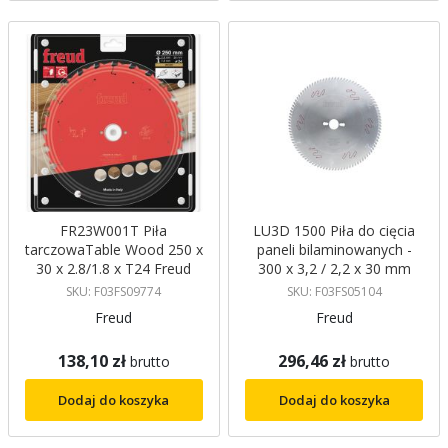
FR23W001T Piła
LU3D 1500 Piła do cięcia
tarczowaTable Wood 250 x
paneli bilaminowanych -
30 x 2.8/1.8 x T24 Freud
300 x 3,2 / 2,2 x 30 mm
Z96 TCG Freud
SKU: F03FS09774
SKU: F03FS05104
Freud
Freud
138,10 zł
296,46 zł
brutto
brutto
Dodaj do koszyka
Dodaj do koszyka