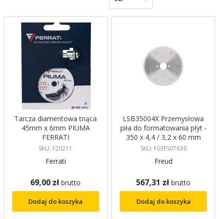
malejący
Tarcza diamentowa tnąca
LSB35004X Przemysłowa
45mm x 6mm PIUMA
piła do formatowania płyt -
FERRATI
350 x 4,4 / 3,2 x 60 mm
Z72 Freud
SKU: F20211
SKU: F03FS07636
Ferrati
Freud
69,00 zł
567,31 zł
brutto
brutto
Dodaj do koszyka
Dodaj do koszyka