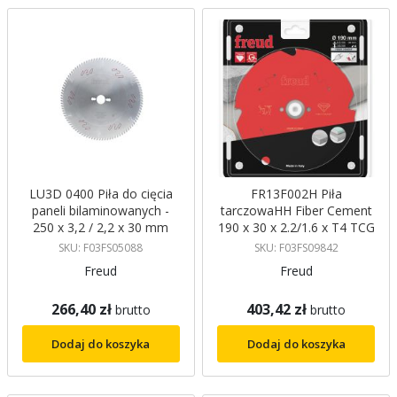
LU3D 0400 Piła do cięcia
FR13F002H Piła
paneli bilaminowanych -
tarczowaHH Fiber Cement
250 x 3,2 / 2,2 x 30 mm
190 x 30 x 2.2/1.6 x T4 TCG
Z80 TCG Freud
10° Freud
SKU: F03FS05088
SKU: F03FS09842
Freud
Freud
266,40 zł
403,42 zł
brutto
brutto
Dodaj do koszyka
Dodaj do koszyka