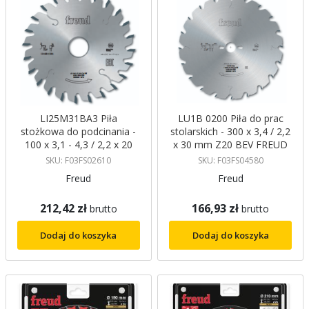
LI25M31BA3 Piła
LU1B 0200 Piła do prac
stożkowa do podcinania -
stolarskich - 300 x 3,4 / 2,2
100 x 3,1 - 4,3 / 2,2 x 20
x 30 mm Z20 BEV FREUD
mm Z24 ATB, 0︒ FREUD
SKU: F03FS02610
SKU: F03FS04580
Freud
Freud
212,42 zł
166,93 zł
brutto
brutto
Dodaj do koszyka
Dodaj do koszyka