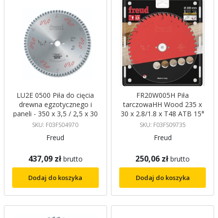
LU2E 0500 Piła do cięcia
FR20W005H Piła
drewna egzotycznego i
tarczowaHH Wood 235 x
paneli - 350 x 3,5 / 2,5 x 30
30 x 2.8/1.8 x T48 ATB 15°
mm Z72 ATB Freud
FREUD
SKU: F03FS04970
SKU: F03FS09735
Freud
Freud
437,09 zł
250,06 zł
brutto
brutto
Dodaj do koszyka
Dodaj do koszyka