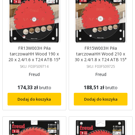
FR13W003H Piła
FR15W003H Piła
tarczowaHH Wood 190 x
tarczowaHH Wood 210 x
20 x 2.4/1.6 x T24 ATB 15°
30 x 2.4/1.8 x T24 ATB 15°
FREUD
FREUD
SKU: F03FS09714
SKU: F03FS09725
Freud
Freud
174,33 zł
188,51 zł
brutto
brutto
Dodaj do koszyka
Dodaj do koszyka