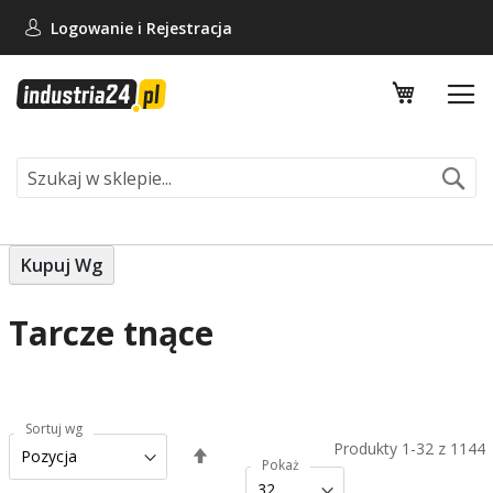
Logowanie i
Rejestracja
Mój koszy
Se
Kupuj Wg
Tarcze tnące
Sortuj wg
Produkty
1
-
32
z
1144
Ustaw
Pokaż
kierunek