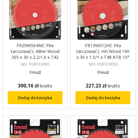
FR29W004MC Piła
FR13W012HC Piła
tarczowaCL Miter Wood
tarczowaCL HH Wood 190
305 x 30 x 2.2/1.6 x T42
x 30 x 1.5/1 x T48 ATB 15°
ATB 5° FREUD
Freud
SKU: F03FS10065
SKU: F03FS10059
Freud
Freud
300,16 zł
227,23 zł
brutto
brutto
Dodaj do koszyka
Dodaj do koszyka