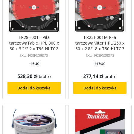
FR28H001T Piła
FR23H001M Piła
tarczowaTable HPL 300 x
tarczowaMiter HPL 250 x
30 x 3.2/2.2 x T96 HLTCG
30 x 2.8/1.8 x T80 HLTCG
10° Freud
Freud
SKU: F03FS09878
SKU: F03FS09873
Freud
Freud
538,30 zł
277,14 zł
brutto
brutto
Dodaj do koszyka
Dodaj do koszyka