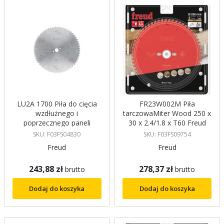
LU2A 1700 Piła do cięcia
FR23W002M Piła
wzdłużnego i
tarczowaMiter Wood 250 x
poprzecznego paneli
30 x 2.4/1.8 x T60 Freud
drewnianych - 250 x 3,2 /
SKU: F03FS04830
SKU: F03FS09754
2,2 x 30 mm Z40 ATB,
Freud
Freud
Freud
243,88 zł
278,37 zł
brutto
brutto
Dodaj do koszyka
Dodaj do koszyka