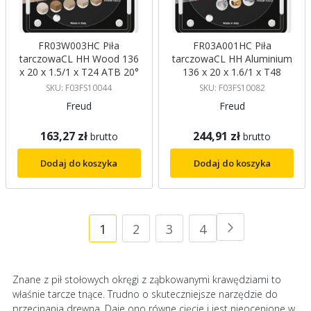
FR03W003HC Piła
FR03A001HC Piła
tarczowaCL HH Wood 136
tarczowaCL HH Aluminium
x 20 x 1.5/1 x T24 ATB 20°
136 x 20 x 1.6/1 x T48
Freud
HLTCG 0° Freud
SKU: F03FS10044
SKU: F03FS10082
Freud
Freud
163,27 zł
244,91 zł
brutto
brutto
Dodaj do koszyka
Dodaj do koszyka
Strona
Aktualnie
Strona
Strona
Strona
1
2
3
4
Strona
Następne
czytasz
Znane z pił stołowych okręgi z ząbkowanymi krawędziami to
stronę
właśnie tarcze tnące. Trudno o skuteczniejsze narzędzie do
przecinania drewna. Daje ono równe cięcie i jest nieocenione w