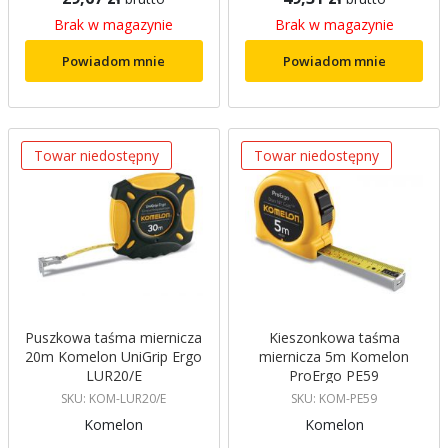
Brak w magazynie
Brak w magazynie
Powiadom mnie
Powiadom mnie
Towar niedostępny
Towar niedostępny
Puszkowa taśma miernicza
Kieszonkowa taśma
20m Komelon UniGrip Ergo
miernicza 5m Komelon
LUR20/E
ProErgo PE59
SKU: KOM-LUR20/E
SKU: KOM-PE59
Komelon
Komelon