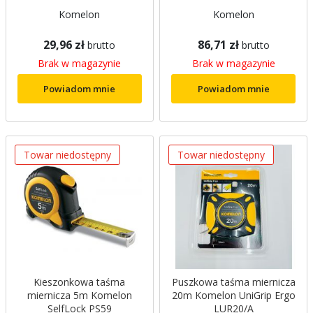
Komelon
Komelon
29,96 zł
86,71 zł
brutto
brutto
Brak w magazynie
Brak w magazynie
Powiadom mnie
Powiadom mnie
Towar niedostępny
Towar niedostępny
Kieszonkowa taśma
Puszkowa taśma miernicza
miernicza 5m Komelon
20m Komelon UniGrip Ergo
SelfLock PS59
LUR20/A