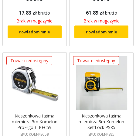
17,83 zł
61,89 zł
brutto
brutto
Brak w magazynie
Brak w magazynie
Powiadom mnie
Powiadom mnie
Towar niedostępny
Towar niedostępny
Kieszonkowa taśma
Kieszonkowa taśma
miernicza 5m Komelon
miernicza 8m Komelon
ProErgo-C PEC59
SelfLock PS85
SKU: KOM-PEC59
SKU: KOM-PS85