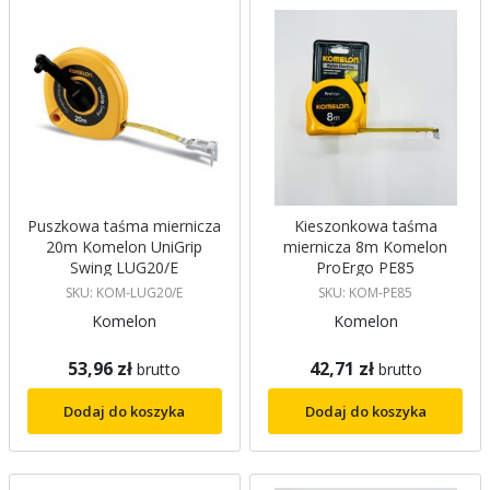
Puszkowa taśma miernicza
Kieszonkowa taśma
20m Komelon UniGrip
miernicza 8m Komelon
Swing LUG20/E
ProErgo PE85
SKU: KOM-LUG20/E
SKU: KOM-PE85
Komelon
Komelon
53,96 zł
42,71 zł
brutto
brutto
Dodaj do koszyka
Dodaj do koszyka