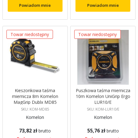
Powiadom mnie
Powiadom mnie
Towar niedostępny
Towar niedostępny
Kieszonkowa taśma
Puszkowa taśma miernicza
miernicza 8m Komelon
10m Komelon UniGrip Ergo
MagGrip Dublx MD85
LUR10/E
SKU: KOM-MD85
SKU: KOM-LUR10/E
Komelon
Komelon
73,82 zł
55,76 zł
brutto
brutto