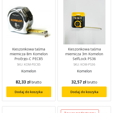
Kieszonkowa taśma
Kieszonkowa taśma
miernicza 8m Komelon
miernicza 3m Komelon
ProErgo-C PEC85
SelfLock PS36
SKU: KOM-PEC85
SKU: KOM-PS36
Komelon
Komelon
82,33 zł
32,57 zł
brutto
brutto
Dodaj do koszyka
Dodaj do koszyka