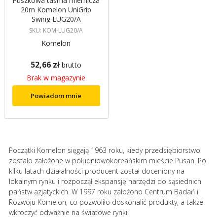
Puszkowa taśma miernicza
20m Komelon UniGrip
Swing LUG20/A
SKU: KOM-LUG20/A
Komelon
52,66 zł
brutto
Brak w magazynie
Powiadom mnie
Początki Komelon sięgają 1963 roku, kiedy przedsiębiorstwo
zostało założone w południowokoreańskim mieście Pusan. Po
kilku latach działalności producent został doceniony na
lokalnym rynku i rozpoczął ekspansję narzędzi do sąsiednich
państw azjatyckich. W 1997 roku założono Centrum Badań i
Rozwoju Komelon, co pozwoliło doskonalić produkty, a także
wkroczyć odważnie na światowe rynki.