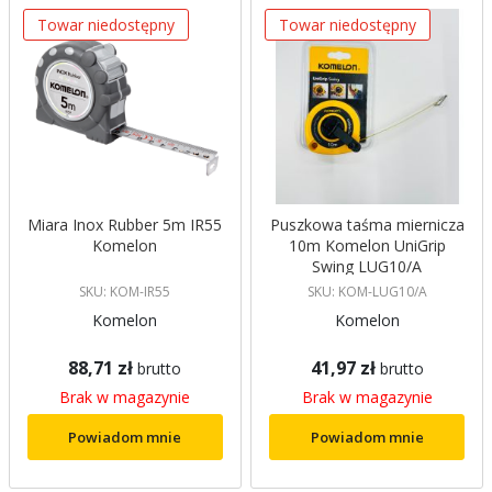
Towar niedostępny
Towar niedostępny
Miara Inox Rubber 5m IR55
Puszkowa taśma miernicza
Komelon
10m Komelon UniGrip
Swing LUG10/A
SKU: KOM-IR55
SKU: KOM-LUG10/A
Komelon
Komelon
88,71 zł
41,97 zł
brutto
brutto
Brak w magazynie
Brak w magazynie
Powiadom mnie
Powiadom mnie