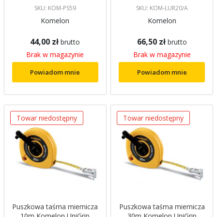
SKU: KOM-PS59
SKU: KOM-LUR20/A
Komelon
Komelon
44,00 zł
66,50 zł
brutto
brutto
Brak w magazynie
Brak w magazynie
Powiadom mnie
Powiadom mnie
Towar niedostępny
Towar niedostępny
Puszkowa taśma miernicza
Puszkowa taśma miernicza
10m Komelon UniGrip
30m Komelon UniGrip