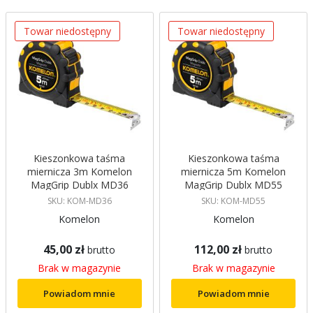
Towar niedostępny
Towar niedostępny
Kieszonkowa taśma
Kieszonkowa taśma
miernicza 3m Komelon
miernicza 5m Komelon
MagGrip Dublx MD36
MagGrip Dublx MD55
SKU: KOM-MD36
SKU: KOM-MD55
Komelon
Komelon
45,00 zł
112,00 zł
brutto
brutto
Brak w magazynie
Brak w magazynie
Powiadom mnie
Powiadom mnie