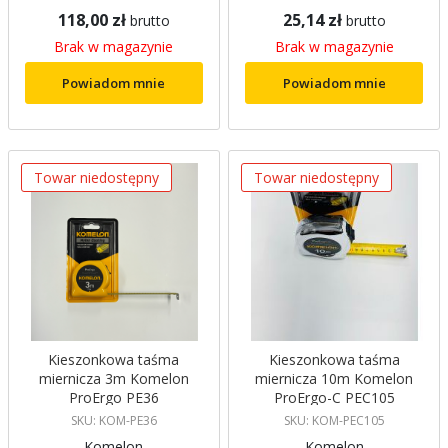
118,00 zł
25,14 zł
brutto
brutto
Brak w magazynie
Brak w magazynie
Powiadom mnie
Powiadom mnie
Towar niedostępny
Towar niedostępny
Kieszonkowa taśma
Kieszonkowa taśma
miernicza 3m Komelon
miernicza 10m Komelon
ProErgo PE36
ProErgo-C PEC105
SKU: KOM-PE36
SKU: KOM-PEC105
Komelon
Komelon