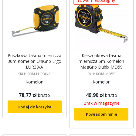
Towar niedostępny
Puszkowa taśma miernicza
Kieszonkowa taśma
30m Komelon UniGrip Ergo
miernicza 5m Komelon
LUR30/A
MagGrip Dublx MD59
SKU: KOM-LUR30/A
SKU: KOM-MD59
Komelon
Komelon
78,77 zł
49,90 zł
brutto
brutto
Brak w magazynie
Dodaj do koszyka
Powiadom mnie