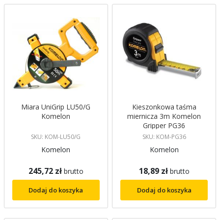
malejący
Miara UniGrip LU50/G
Kieszonkowa taśma
Komelon
miernicza 3m Komelon
Gripper PG36
SKU: KOM-LU50/G
SKU: KOM-PG36
Komelon
Komelon
245,72 zł
18,89 zł
brutto
brutto
Dodaj do koszyka
Dodaj do koszyka