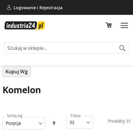
Logowanie i
Rejestracja
Mój koszy
Se
Kupuj Wg
Komelon
Sortuj wg
Pokaż
Produkty
31
Ustaw
kierunek