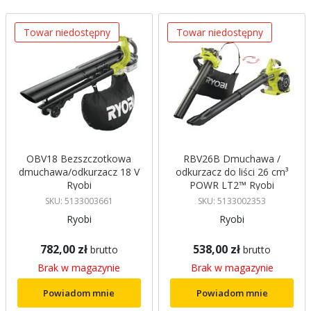
Towar niedostępny
Towar niedostępny
OBV18 Bezszczotkowa
RBV26B Dmuchawa /
dmuchawa/odkurzacz 18 V
odkurzacz do liści 26 cm³
Ryobi
POWR LT2™ Ryobi
SKU: 5133003661
SKU: 5133002353
Ryobi
Ryobi
782,00 zł
538,00 zł
brutto
brutto
Brak w magazynie
Brak w magazynie
Powiadom mnie
Powiadom mnie