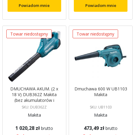
Powiadom mnie
Powiadom mnie
Towar niedostępny
Towar niedostępny
DMUCHAWA AKUM. (2 x
Dmuchawa 600 W UB1103
18 V) DUB362Z Makita
Makita
(bez akumulatorów i
ładowarki)
SKU: DUB362Z
SKU: UB1103
Makita
Makita
1 020,28 zł
473,49 zł
brutto
brutto