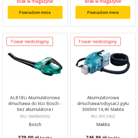
Brak w magazynie
Brak w magazynie
Powiadom mnie
Powiadom mnie
Towar niedostępny
Towar niedostępny
ALB18Li Akumulatorowa
Akumulatorowa
dmuchawa do liści Bosch -
dmuchawa/odsysacz pyłu
bez akumulatora i
3000ml 14,4V Makita
ładowarki
BVC340Z
SKU: 06008A0302
SKU: BVC340Z
Bosch
Makita
379,00 zł
746,86 zł
brutto
brutto