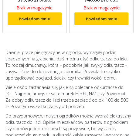
Brak w magazynie
Brak w magazynie
Powiadom mnie
Powiadom mnie
Dawniej prace pielęgnacyjne w ogródku wymagały godzin
spędzonych na grabieniu, dziś można użyć odkurzacza do liści.
To rodzaj dmuchawy, która – podobnie jak zwykły odkurzacz –
zasysa liście do dołączonego zbiornika. Pozwala to szybko
uporządkować podjazd, ścieżki czy trawniki wokół domu.
Wiele osób zastanawia się, jakie są polecane odkurzacze do
liści. Najpopularniejsze są te marek Hecht, NAC czy Powermat.
Za dobry odkurzacz do liści trzeba zapłacić od ok. 100 do 500
zł. Poza tym wszystko zależy od potrzeb.
Do przydomowych, małych ogródków można wybrać elektryczny
odkurzacz do liści. Opinie mieszkańców parterów z ogródkiem
czy domów jednorodzinnych są pozytywne, bo wystarczy
podłączyć do go prądu, a długość kabla zazwyczaj wystarczy na