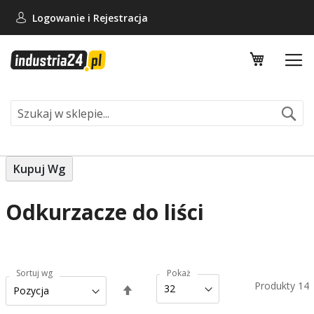
Logowanie i
Rejestracja
Mój koszy
Se
Kupuj Wg
Odkurzacze do liści
Sortuj wg
Pokaż
Produkty
14
Ustaw
kierunek