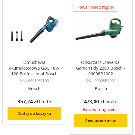
Towar niedostępny
Dmuchawa
Odkurzacz Universal
akumulatorowa GBL 18V-
GardenTidy 2300 Bosch -
120 Professional Bosch
06008B1002
SKU: 06019F5100
SKU: 06008B1002
Bosch
Bosch
357,24 zł
473,00 zł
brutto
brutto
Brak w magazynie
Dodaj do koszyka
Powiadom mnie