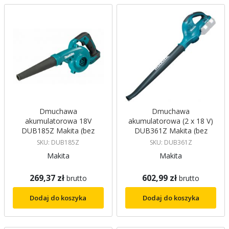
malejący
Dmuchawa
Dmuchawa
akumulatorowa 18V
akumulatorowa (2 x 18 V)
DUB185Z Makita (bez
DUB361Z Makita (bez
akumulatorów i ładowarki)
akumulatorów i ładowarki)
SKU: DUB185Z
SKU: DUB361Z
Makita
Makita
269,37 zł
602,99 zł
brutto
brutto
Dodaj do koszyka
Dodaj do koszyka