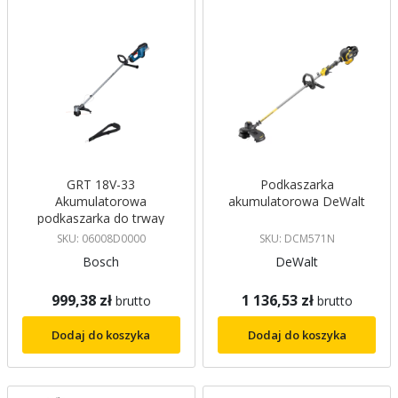
GRT 18V-33
Podkaszarka
Akumulatorowa
akumulatorowa DeWalt
podkaszarka do trway
Professional Bosch
SKU: 06008D0000
SKU: DCM571N
Bosch
DeWalt
999,38 zł
1 136,53 zł
brutto
brutto
Dodaj do koszyka
Dodaj do koszyka