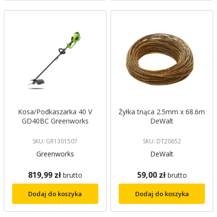
Kosa/Podkaszarka 40 V
Żyłka tnąca 2.5mm x 68.6m
GD40BC Greenworks
DeWalt
SKU: GR1301507
SKU: DT20652
Greenworks
DeWalt
819,99 zł
59,00 zł
brutto
brutto
Dodaj do koszyka
Dodaj do koszyka