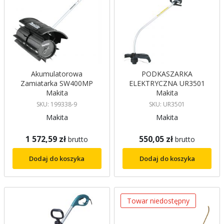
Akumulatorowa
PODKASZARKA
Zamiatarka SW400MP
ELEKTRYCZNA UR3501
Makita
Makita
SKU: 199338-9
SKU: UR3501
Makita
Makita
1 572,59 zł
550,05 zł
brutto
brutto
Dodaj do koszyka
Dodaj do koszyka
Towar niedostępny