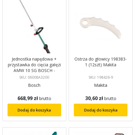
Jednostka napędowa +
Ostrza do głowicy 198383-
przystawka do cięcia gałęzi
1 (12szt) Makita
AMW 10 SG BOSCH -
06008A3200
SKU: 06008A3200
SKU: 198426-9
Bosch
Makita
668,99 zł
30,60 zł
brutto
brutto
Dodaj do koszyka
Dodaj do koszyka