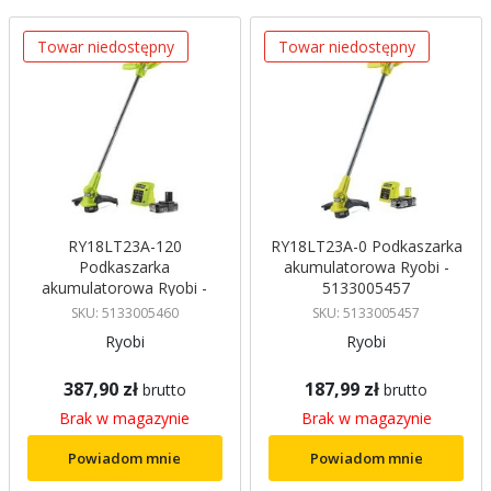
Towar niedostępny
Towar niedostępny
RY18LT23A-120
RY18LT23A-0 Podkaszarka
Podkaszarka
akumulatorowa Ryobi -
akumulatorowa Ryobi -
5133005457
5133005460
SKU: 5133005460
SKU: 5133005457
Ryobi
Ryobi
387,90 zł
187,99 zł
brutto
brutto
Brak w magazynie
Brak w magazynie
Powiadom mnie
Powiadom mnie