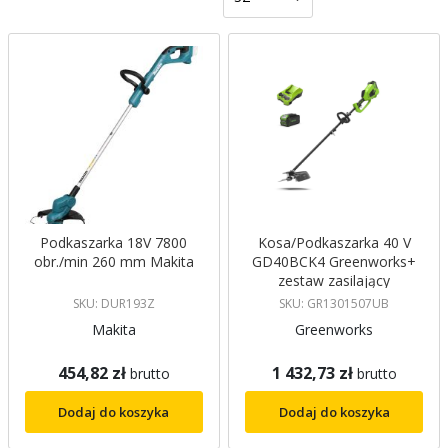
malejący
Podkaszarka 18V 7800
Kosa/Podkaszarka 40 V
obr./min 260 mm Makita
GD40BCK4 Greenworks+
zestaw zasilający
SKU: DUR193Z
SKU: GR1301507UB
Makita
Greenworks
454,82 zł
1 432,73 zł
brutto
brutto
Dodaj do koszyka
Dodaj do koszyka