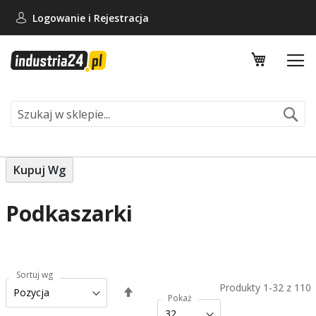
Logowanie i
Rejestracja
Mój koszy
Se
Kupuj Wg
Podkaszarki
Sortuj wg
Produkty
1
-
32
z
110
Ustaw
Pokaż
kierunek