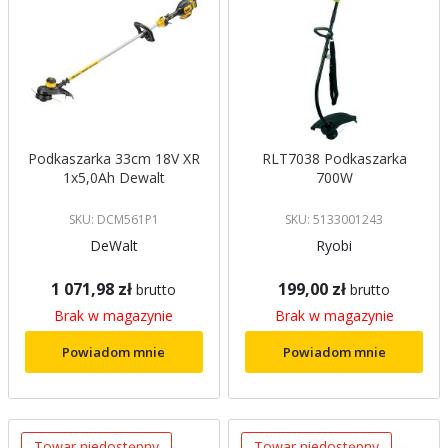
Podkaszarka 33cm 18V XR
RLT7038 Podkaszarka
1x5,0Ah Dewalt
700W
SKU: DCM561P1
SKU: 5133001243
DeWalt
Ryobi
1 071,98 zł
199,00 zł
brutto
brutto
Brak w magazynie
Brak w magazynie
Powiadom mnie
Powiadom mnie
Towar niedostępny
Towar niedostępny