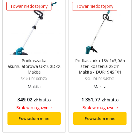
Towar niedostępny
Towar niedostępny
Podkaszarka
Podkaszarka 18V 1x3,0Ah
akumulatorowa UR100DZX
szer. koszenia 28cm
Makita
Makita - DUR194SFX1
SKU: UR100DZX
SKU: DUR194SFX1
Makita
Makita
349,02 zł
1 351,77 zł
brutto
brutto
Brak w magazynie
Brak w magazynie
Powiadom mnie
Powiadom mnie