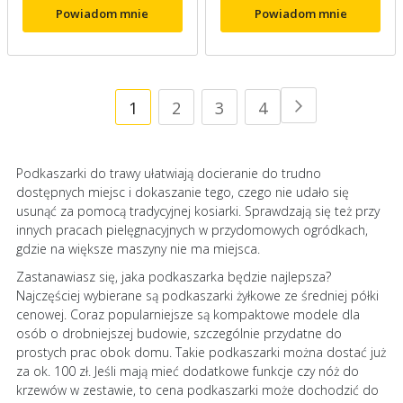
Powiadom mnie
Powiadom mnie
Strona
Aktualnie
Strona
Strona
Strona
1
2
3
4
Strona
Następne
czytasz
Podkaszarki do trawy ułatwiają docieranie do trudno
stronę
dostępnych miejsc i dokaszanie tego, czego nie udało się
usunąć za pomocą tradycyjnej kosiarki. Sprawdzają się też przy
innych pracach pielęgnacyjnych w przydomowych ogródkach,
gdzie na większe maszyny nie ma miejsca.
Zastanawiasz się, jaka podkaszarka będzie najlepsza?
Najczęściej wybierane są podkaszarki żyłkowe ze średniej półki
cenowej. Coraz popularniejsze są kompaktowe modele dla
osób o drobniejszej budowie, szczególnie przydatne do
prostych prac obok domu. Takie podkaszarki można dostać już
za ok. 100 zł. Jeśli mają mieć dodatkowe funkcje czy nóż do
krzewów w zestawie, to cena podkaszarki może dochodzić do