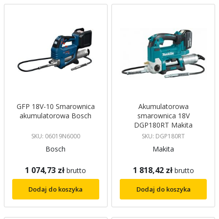
malejący
GFP 18V-10 Smarownica
Akumulatorowa
akumulatorowa Bosch
smarownica 18V
DGP180RT Makita
SKU: 06019N6000
SKU: DGP180RT
Bosch
Makita
1 074,73 zł
1 818,42 zł
brutto
brutto
Dodaj do koszyka
Dodaj do koszyka