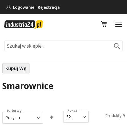
Logowanie i
Rejestracja
Mój koszy
Se
Kupuj Wg
Smarownice
Sortuj wg
Pokaż
Produkty
9
Ustaw
kierunek