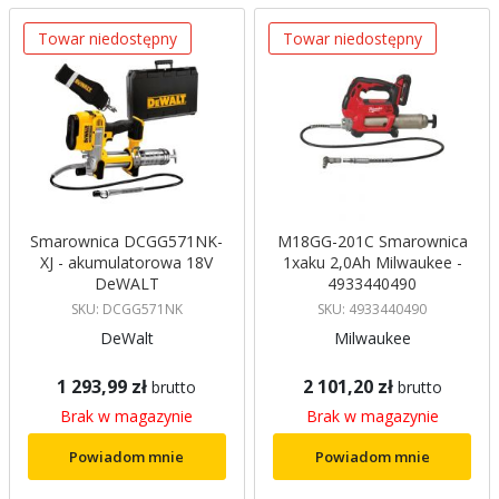
Towar niedostępny
Towar niedostępny
Smarownica DCGG571NK-
M18GG-201C Smarownica
XJ - akumulatorowa 18V
1xaku 2,0Ah Milwaukee -
DeWALT
4933440490
SKU: DCGG571NK
SKU: 4933440490
DeWalt
Milwaukee
1 293,99 zł
2 101,20 zł
brutto
brutto
Brak w magazynie
Brak w magazynie
Powiadom mnie
Powiadom mnie