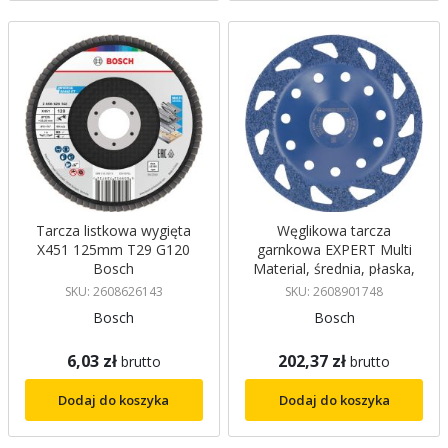
Tarcza listkowa wygięta
Węglikowa tarcza
X451 125mm T29 G120
garnkowa EXPERT Multi
Bosch
Material, średnia, płaska,
180 mm, 22,23 mm Bosch
SKU: 2608626143
SKU: 2608901748
Bosch
Bosch
6,03 zł
202,37 zł
brutto
brutto
Dodaj do koszyka
Dodaj do koszyka