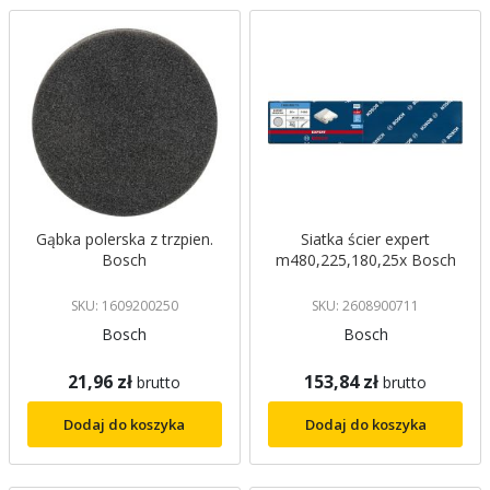
Gąbka polerska z trzpien.
Siatka ścier expert
Bosch
m480,225,180,25x Bosch
SKU: 1609200250
SKU: 2608900711
Bosch
Bosch
21,96 zł
153,84 zł
brutto
brutto
Dodaj do koszyka
Dodaj do koszyka