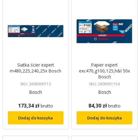
Siatka ścier expert
Papier expert
m480,225,240,25x Bosch
exc470,g100,125,h&l 50x
Bosch
SKU: 2608900713
SKU: 2608901154
Bosch
Bosch
173,34 zł
84,30 zł
brutto
brutto
Dodaj do koszyka
Dodaj do koszyka