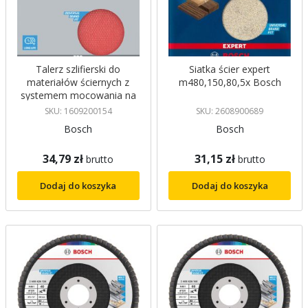
Talerz szlifierski do
Siatka ścier expert
materiałów ściernych z
m480,150,80,5x Bosch
systemem mocowania na
rzepy Ø 125 mm Bosch
SKU: 1609200154
SKU: 2608900689
Bosch
Bosch
34,79 zł
31,15 zł
brutto
brutto
Dodaj do koszyka
Dodaj do koszyka