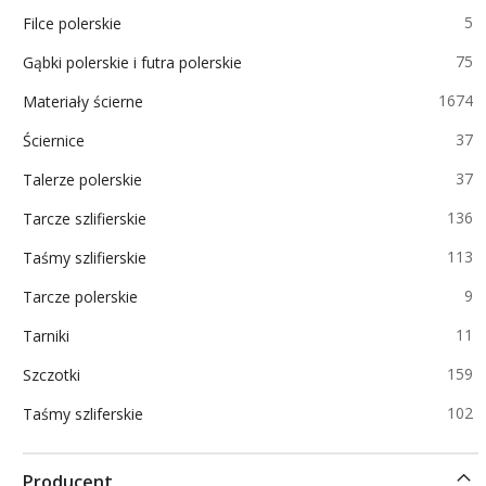
p
5
Filce polerskie
p
75
Gąbki polerskie i futra polerskie
p
1674
Materiały ścierne
p
37
Ściernice
p
37
Talerze polerskie
p
136
Tarcze szlifierskie
p
113
Taśmy szlifierskie
p
9
Tarcze polerskie
p
11
Tarniki
p
159
Szczotki
p
102
Taśmy szliferskie
Producent