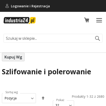
Logowanie i
Rejestracja
Mój koszy
Se
Kupuj Wg
Szlifowanie i polerowanie
Sortuj wg
Produkty
1
-
32
z
2680
Ustaw
Pokaż
kierunek