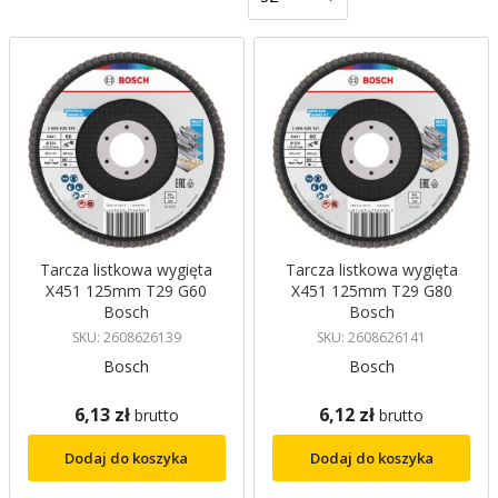
malejący
Tarcza listkowa wygięta
Tarcza listkowa wygięta
X451 125mm T29 G60
X451 125mm T29 G80
Bosch
Bosch
SKU: 2608626139
SKU: 2608626141
Bosch
Bosch
6,13 zł
6,12 zł
brutto
brutto
Dodaj do koszyka
Dodaj do koszyka