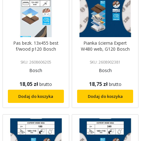
Pas bezk. 13x455 best
Pianka ścierna Expert
f/wood p120 Bosch
W480 web, G120 Bosch
SKU: 2608606205
SKU: 2608902381
Bosch
Bosch
18,05 zł
18,75 zł
brutto
brutto
Dodaj do koszyka
Dodaj do koszyka