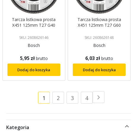
Tarcza listkowa prosta
Tarcza listkowa prosta
X451 125mm T27 G40
X451 125mm T27 G60
SKU: 2608626146
SKU: 2608626148
Bosch
Bosch
5,95 zł
6,03 zł
brutto
brutto
Dodaj do koszyka
Dodaj do koszyka
Strona
Aktualnie
Strona
Strona
Strona
1
2
3
4
Strona
Następne
czytasz
stronę
Kategoria