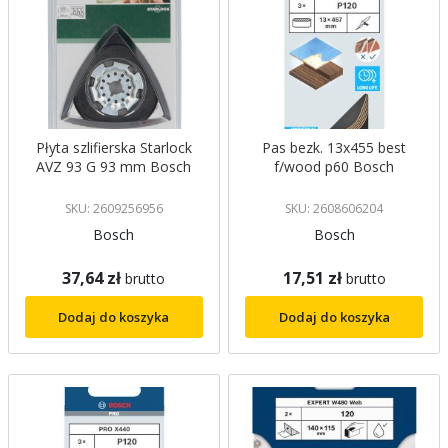
Płyta szlifierska Starlock
Pas bezk. 13x455 best
AVZ 93 G 93 mm Bosch
f/wood p60 Bosch
SKU: 2609256956
SKU: 2608606204
Bosch
Bosch
37,64 zł
17,51 zł
brutto
brutto
Dodaj do koszyka
Dodaj do koszyka