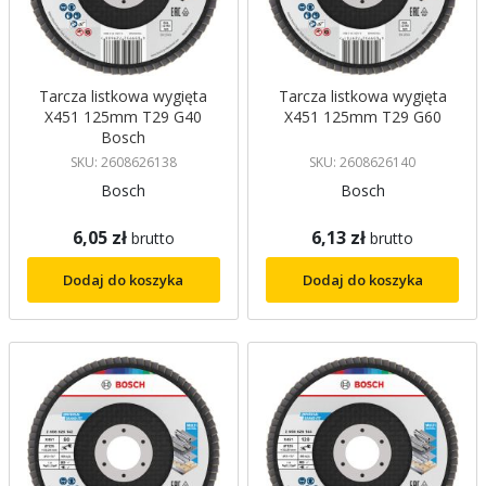
Tarcza listkowa wygięta
Tarcza listkowa wygięta
X451 125mm T29 G40
X451 125mm T29 G60
Bosch
SKU: 2608626138
SKU: 2608626140
Bosch
Bosch
6,05 zł
6,13 zł
brutto
brutto
Dodaj do koszyka
Dodaj do koszyka