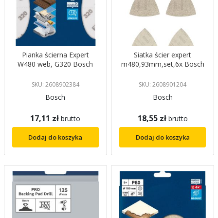
Pianka ścierna Expert
Siatka ścier expert
W480 web, G320 Bosch
m480,93mm,set,6x Bosch
SKU: 2608902384
SKU: 2608901204
Bosch
Bosch
17,11 zł
18,55 zł
brutto
brutto
Dodaj do koszyka
Dodaj do koszyka