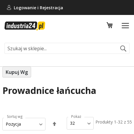
Logowanie i
Rejestracja
Mój koszy
Se
Kupuj Wg
Prowadnice łańcucha
Sortuj wg
Pokaż
Produkty
1
-
32
z
55
Ustaw
kierunek