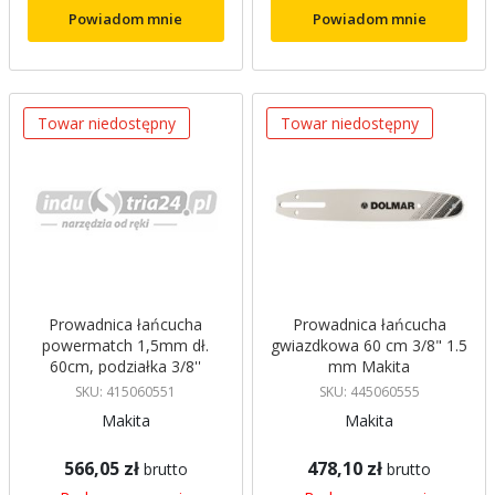
Powiadom mnie
Powiadom mnie
Towar niedostępny
Towar niedostępny
Prowadnica łańcucha
Prowadnica łańcucha
powermatch 1,5mm dł.
gwiazdkowa 60 cm 3/8" 1.5
60cm, podziałka 3/8''
mm Makita
dolmar Makita
SKU: 415060551
SKU: 445060555
Makita
Makita
566,05 zł
478,10 zł
brutto
brutto