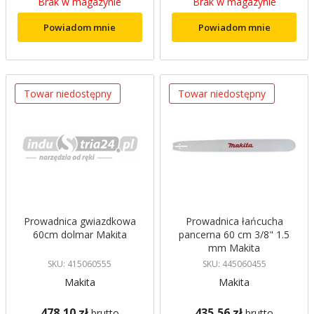
Brak w magazynie
Brak w magazynie
Powiadom mnie
Powiadom mnie
Towar niedostępny
Towar niedostępny
Prowadnica gwiazdkowa
Prowadnica łańcucha
60cm dolmar Makita
pancerna 60 cm 3/8" 1.5
mm Makita
SKU: 415060555
SKU: 445060455
Makita
Makita
478,10 zł
435,56 zł
brutto
brutto