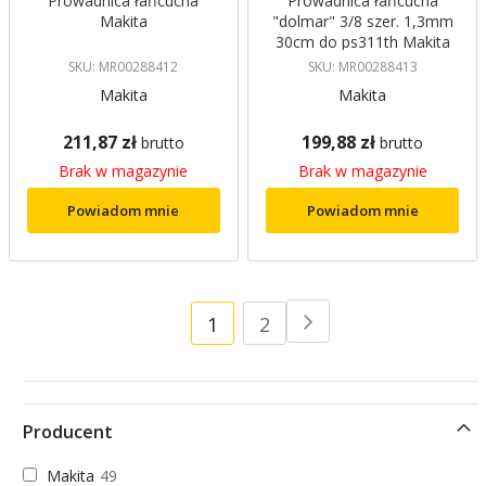
Prowadnica łańcucha
Prowadnica łańcucha
Makita
"dolmar" 3/8 szer. 1,3mm
30cm do ps311th Makita
SKU: MR00288412
SKU: MR00288413
Makita
Makita
211,87 zł
199,88 zł
brutto
brutto
Brak w magazynie
Brak w magazynie
Powiadom mnie
Powiadom mnie
Strona
Aktualnie
Strona
1
2
Strona
Następne
czytasz
stronę
Producent
Makita
49