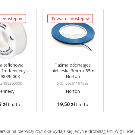
malejący
iedostępny
Towar niedostępny
a teflonowa
Taśma odcinająca
2m Kennedy -
niebieska 3mm x 55m
9839000K
Norton
 KEN9839000K
SKU: 66261194993
Kennedy
Norton
3 zł
19,50 zł
brutto
brutto
gazynie
Brak w magazynie
 mnie
Powiadom mnie
rska na pierwszy rzut oka wydaje się jedynie drobiazgiem. W gruncie