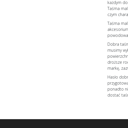
każdym dom
Taśma mala
czym chara
Taśma mala
akcesorium 
powodować 
Dobra taśm
musimy wyb
powierzchni
droższe ro
markę, zaz
Hasło dobr
przygotowa
ponadto ni
dostać taś