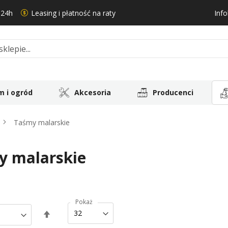
 24h
Leasing i płatność na raty
Info
 i ogród
Akcesoria
Producenci
Taśmy malarskie
y malarskie
Pokaż
Ustaw
kierunek