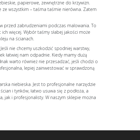
bieskie, papierowe, zewnętrzne do krzywizn.
nie ze wszystkim – taśma taśmie nierówna. Zatem
tów przed zabrudzeniami podczas malowania. To
t ich więcej. Wybór taśmy słabej jakości może
eju na ścianach.
eśli nie chcemy uszkodzić spodniej warstwy,
asek łatwiej nam odpadnie. Kiedy mamy dużą
dnak warto również nie przesadzać, jeśli chodzi o
rofesjonalna, lepiej zainwestować w sprawdzoną
ska niebieska. Jest to profesjonalne narzędzie
cian i tynków, łatwo usuwa się z podłoża, a
, jak i profesjonalisty. W naszym sklepie można