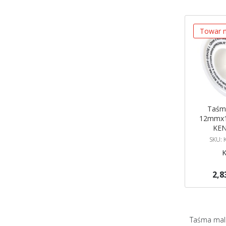
Towar n
Taśm
12mmx1
KEN
SKU:
2,8
Brak w ma
Powiadom
Taśma mala