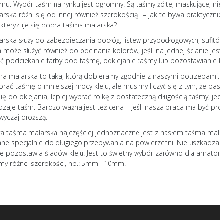
u. Wybór taśm na rynku jest ogromny. Są taśmy żółte, maskujące, nie
rska różni się od innej również szerokością i – jak to bywa praktycz
kteryzuje się dobra taśma malarska?
rska służy do zabezpieczania podłóg, listew przypodłogowych, sufi
może służyć również do odcinania kolorów, jeśli na jednej ścianie jes
podciekanie farby pod taśmę, odklejanie taśmy lub pozostawianie kl
a malarska to taka, którą dobieramy zgodnie z naszymi potrzebami. J
rać taśmę o mniejszej mocy kleju, ale musimy liczyć się z tym, że p
ę do oklejania, lepiej wybrać rolkę z dostateczną długością taśmy, je
dzaje taśm. Bardzo ważna jest też cena – jeśli nasza praca ma być p
wyczaj droższą.
a taśma malarska najczęściej jednoznaczne jest z hasłem taśma malar
ne specjalnie do długiego przebywania na powierzchni. Nie uszkadza ś
e pozostawia śladów kleju. Jest to świetny wybór zarówno dla amatora
my różnej szerokości, np.: 5mm i 10mm.