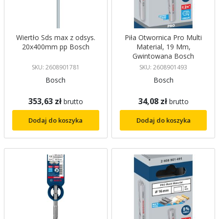
Wiertło Sds max z odsys.
Piła Otwornica Pro Multi
20x400mm pp Bosch
Material, 19 Mm,
Gwintowana Bosch
SKU: 2608901781
SKU: 2608901493
Bosch
Bosch
353,63 zł
34,08 zł
brutto
brutto
Dodaj do koszyka
Dodaj do koszyka