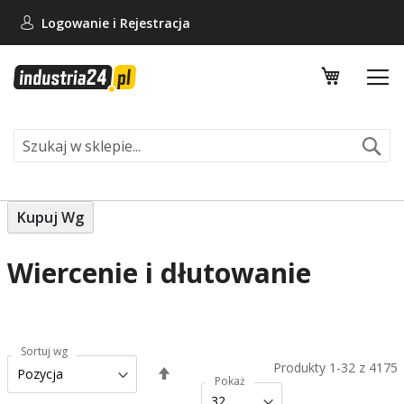
Logowanie i
Rejestracja
Mój koszy
Se
Kupuj Wg
Wiercenie i dłutowanie
Sortuj wg
Produkty
1
-
32
z
4175
Ustaw
Pokaż
kierunek