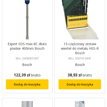
Expert SDS max-8C dłuto
13-częściowy zestaw
płaskie 400mm Bosch
wierteł do metalu HSS-R
Bosch
SKU: 2608901697
SKU: 2607019441
Bosch
Bosch
122,39 zł
38,93 zł
brutto
brutto
Dodaj do koszyka
Dodaj do koszyka