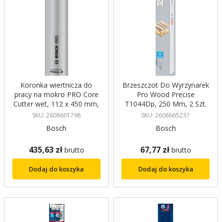
Koronka wiertnicza do
Brzeszczot Do Wyrzynarek
pracy na mokro PRO Core
Pro Wood Precise
Cutter wet, 112 x 450 mm,
T1044Dp, 250 Mm, 2 Szt.
1 1/4" UNC Bosch
Bosch
SKU: 2608601798
SKU: 2608665237
Bosch
Bosch
435,63 zł
67,77 zł
brutto
brutto
Dodaj do koszyka
Dodaj do koszyka