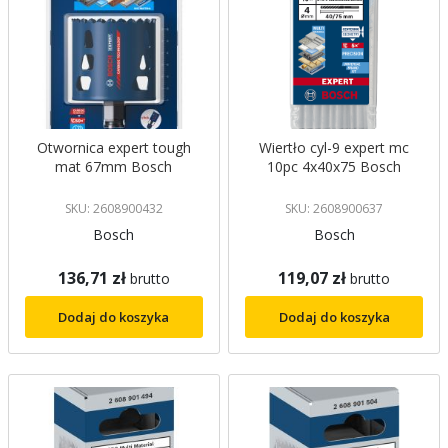
Otwornica expert tough
Wiertło cyl-9 expert mc
mat 67mm Bosch
10pc 4x40x75 Bosch
SKU: 2608900432
SKU: 2608900637
Bosch
Bosch
136,71 zł
119,07 zł
brutto
brutto
Dodaj do koszyka
Dodaj do koszyka