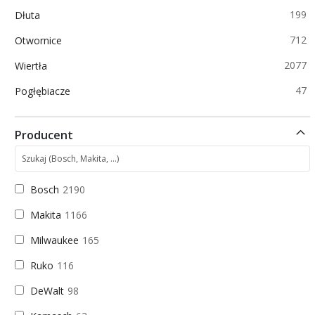
p
199
Dłuta
p
712
Otwornice
p
2077
Wiertła
p
47
Pogłębiacze
Producent
Bosch
2190
Makita
1166
Milwaukee
165
Ruko
116
DeWalt
98