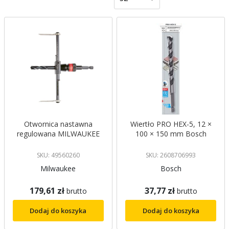
malejący
Otwornica nastawna
Wiertło PRO HEX-5, 12 ×
regulowana MILWAUKEE
100 × 150 mm Bosch
SKU: 49560260
SKU: 2608706993
Milwaukee
Bosch
179,61 zł
37,77 zł
brutto
brutto
Dodaj do koszyka
Dodaj do koszyka