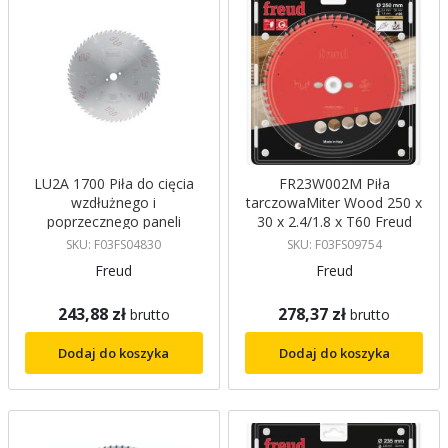
LU2A 1700 Piła do cięcia
FR23W002M Piła
wzdłużnego i
tarczowaMiter Wood 250 x
poprzecznego paneli
30 x 2.4/1.8 x T60 Freud
drewnianych - 250 x 3,2 /
SKU: F03FS04830
SKU: F03FS09754
2,2 x 30 mm Z40 ATB,
Freud
Freud
Freud
243,88 zł
278,37 zł
brutto
brutto
Dodaj do koszyka
Dodaj do koszyka