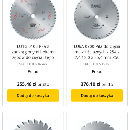
LU1G 0100 Piła z
LU6A 0900 Piła do cięcia
zaokrąglonymi bokami
metali żelaznych - 254 x
zębów do cięcia litego
2,4 / 2,0 x 25,4 mm Z50
drewna - 250 x 3 / 2 x 30
DTCG, 0 FREUD
SKU: F03FS04646
SKU: F03FS05351
mm Z40 RND, 20 FREUD
Freud
Freud
255,46 zł
376,10 zł
brutto
brutto
Dodaj do koszyka
Dodaj do koszyka