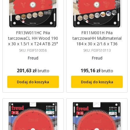
FR13W011HC Piła
FR11M001H Piła
tarczowaCL HH Wood 190
tarczowaHH Multimaterial
x 30 x 1.5/1 x T24 ATB 25°
184 x 30 x 2/1.6 x T36
Freud
HLTCG (Ch) RIB 0° FREUD
SKU: F03FS10058
SKU: F03FS10113
Freud
Freud
201,63 zł
195,16 zł
brutto
brutto
Dodaj do koszyka
Dodaj do koszyka