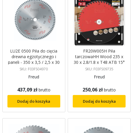
LU2E 0500 Piła do cięcia
FR20W005H Piła
drewna egzotycznego i
tarczowaHH Wood 235 x
paneli - 350 x 3,5 / 2,5 x 30
30 x 2.8/1.8 x T48 ATB 15°
mm Z72 ATB Freud
FREUD
SKU: F03FS04970
SKU: F03FS09735
Freud
Freud
437,09 zł
250,06 zł
brutto
brutto
Dodaj do koszyka
Dodaj do koszyka