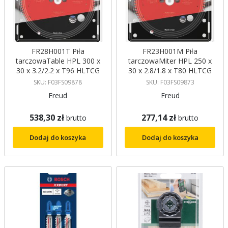
FR28H001T Piła
FR23H001M Piła
tarczowaTable HPL 300 x
tarczowaMiter HPL 250 x
30 x 3.2/2.2 x T96 HLTCG
30 x 2.8/1.8 x T80 HLTCG
10° Freud
Freud
SKU: F03FS09878
SKU: F03FS09873
Freud
Freud
538,30 zł
277,14 zł
brutto
brutto
Dodaj do koszyka
Dodaj do koszyka