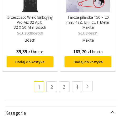
Brzeszczot Wielofunkcyjny
Tarcza pilarska 150 × 20
Pro Aiz 32 Apib,
mm, 48Z, EFFICUT Metal
32 X 50 Mm Bosch
Makita
SKU: 2608669069
SKU: B-69331
Bosch
Makita
39,39 zł
183,70 zł
brutto
brutto
Dodaj do koszyka
Dodaj do koszyka
Strona
Aktualnie
Strona
Strona
Strona
1
2
3
4
Strona
Następne
czytasz
stronę
Kategoria