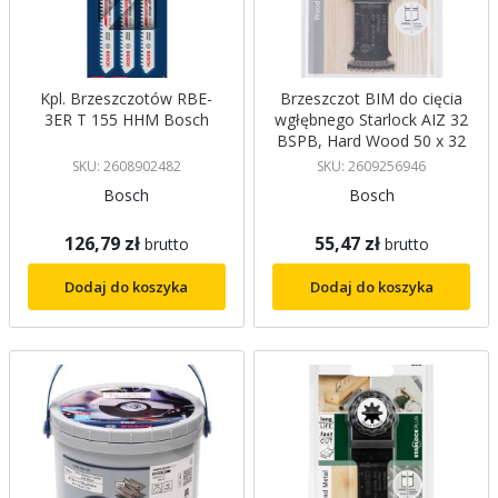
Kpl. Brzeszczotów RBE-
Brzeszczot BIM do cięcia
3ER T 155 HHM Bosch
wgłębnego Starlock AIZ 32
BSPB, Hard Wood 50 x 32
mm Bosch
SKU: 2608902482
SKU: 2609256946
Bosch
Bosch
126,79 zł
55,47 zł
brutto
brutto
Dodaj do koszyka
Dodaj do koszyka