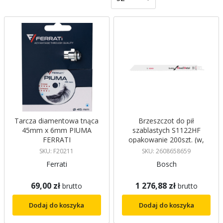
malejący
Tarcza diamentowa tnąca
Brzeszczot do pił
45mm x 6mm PIUMA
szablastych S1122HF
FERRATI
opakowanie 200szt. (w,
NLA) Bosch
SKU: F20211
SKU: 2608658659
Ferrati
Bosch
69,00 zł
1 276,88 zł
brutto
brutto
Dodaj do koszyka
Dodaj do koszyka