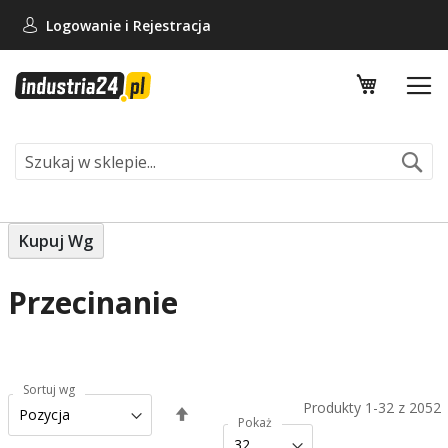
Logowanie i
Rejestracja
Mój koszy
Se
Kupuj Wg
Przecinanie
Sortuj wg
Produkty
1
-
32
z
2052
Ustaw
Pokaż
kierunek