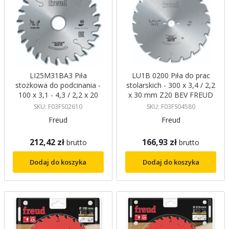
LI25M31BA3 Piła
LU1B 0200 Piła do prac
stożkowa do podcinania -
stolarskich - 300 x 3,4 / 2,2
100 x 3,1 - 4,3 / 2,2 x 20
x 30 mm Z20 BEV FREUD
mm Z24 ATB, 0︒ FREUD
SKU: F03FS02610
SKU: F03FS04580
Freud
Freud
212,42 zł
166,93 zł
brutto
brutto
Dodaj do koszyka
Dodaj do koszyka