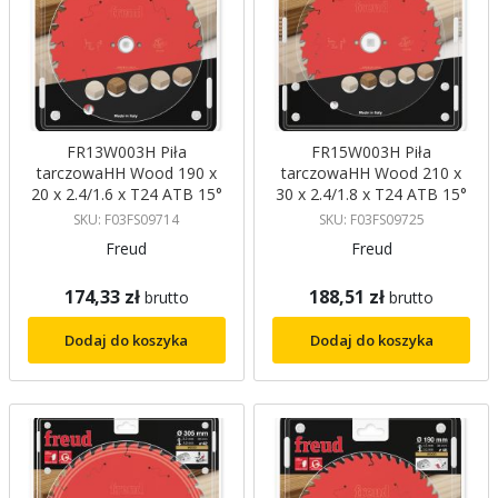
FR13W003H Piła
FR15W003H Piła
tarczowaHH Wood 190 x
tarczowaHH Wood 210 x
20 x 2.4/1.6 x T24 ATB 15°
30 x 2.4/1.8 x T24 ATB 15°
FREUD
FREUD
SKU: F03FS09714
SKU: F03FS09725
Freud
Freud
174,33 zł
188,51 zł
brutto
brutto
Dodaj do koszyka
Dodaj do koszyka