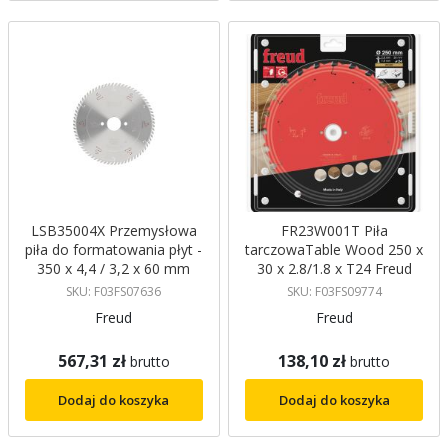
LSB35004X Przemysłowa
FR23W001T Piła
piła do formatowania płyt -
tarczowaTable Wood 250 x
350 x 4,4 / 3,2 x 60 mm
30 x 2.8/1.8 x T24 Freud
Z72 Freud
SKU: F03FS07636
SKU: F03FS09774
Freud
Freud
567,31 zł
138,10 zł
brutto
brutto
Dodaj do koszyka
Dodaj do koszyka