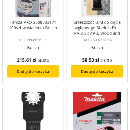
Tarcza PRO 2608603171
Brzeszczot BIM do cięcia
100szt w wiaderku Bosch
wgłębnego StarlockPlus
PAIZ 32 APB, Wood and
Metal Bosch
SKU: 2608626113
SKU: 2609256D54
Bosch
Bosch
215,61 zł
58,53 zł
brutto
brutto
Dodaj do koszyka
Dodaj do koszyka