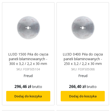
LU3D 1500 Piła do cięcia
LU3D 0400 Piła do cięcia
paneli bilaminowanych -
paneli bilaminowanych -
300 x 3,2 / 2,2 x 30 mm
250 x 3,2 / 2,2 x 30 mm
Z96 TCG Freud
Z80 TCG Freud
SKU: F03FS05104
SKU: F03FS05088
Freud
Freud
296,46 zł
266,40 zł
brutto
brutto
Dodaj do koszyka
Dodaj do koszyka