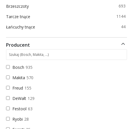
p
693
Brzeszczoty
p
1144
Tarcze tnące
p
44
Łańcuchy tnące
Producent
Bosch
935
Makita
570
Freud
155
DeWalt
129
Festool
63
Ryobi
28