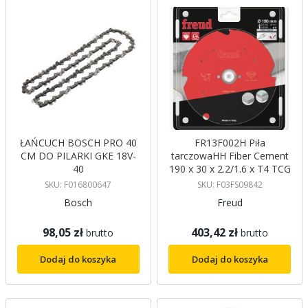
ŁAŃCUCH BOSCH PRO 40
FR13F002H Piła
CM DO PILARKI GKE 18V-
tarczowaHH Fiber Cement
40
190 x 30 x 2.2/1.6 x T4 TCG
10° Freud
SKU: F016800647
SKU: F03FS09842
Bosch
Freud
98,05 zł
403,42 zł
brutto
brutto
Dodaj do koszyka
Dodaj do koszyka