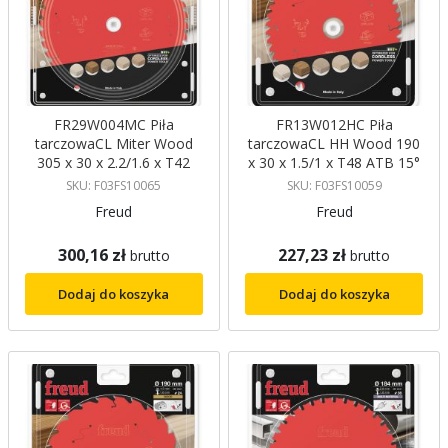
FR29W004MC Piła
FR13W012HC Piła
tarczowaCL Miter Wood
tarczowaCL HH Wood 190
305 x 30 x 2.2/1.6 x T42
x 30 x 1.5/1 x T48 ATB 15°
ATB 5° FREUD
Freud
SKU: F03FS10065
SKU: F03FS10059
Freud
Freud
300,16 zł
227,23 zł
brutto
brutto
Dodaj do koszyka
Dodaj do koszyka