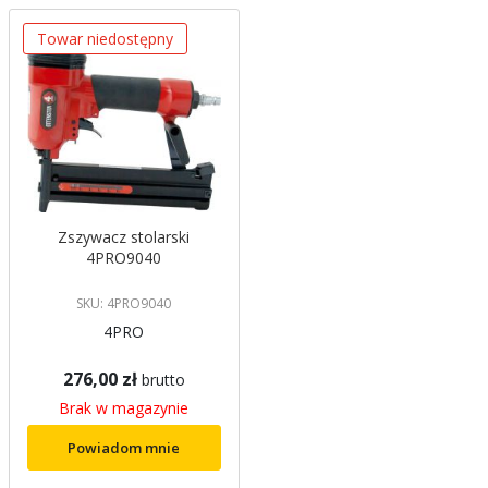
malejący
Towar niedostępny
Zszywacz stolarski
4PRO9040
SKU: 4PRO9040
4PRO
276,00 zł
brutto
Brak w magazynie
Powiadom mnie