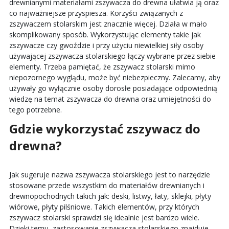
drewnianymi materiałami
zszywacza do drewna
ułatwia ją oraz
co najważniejsze przyspiesza. Korzyści związanych z
zszywaczem stolarskim
jest znacznie więcej. Działa w mało
skomplikowany sposób. Wykorzystując elementy takie jak
zszywacze czy gwoździe i przy użyciu niewielkiej siły osoby
używającej
zszywacza stolarskiego
łączy wybrane przez siebie
elementy. Trzeba pamiętać, że
zszywacz stolarski
mimo
niepozornego wyglądu, może być niebezpieczny. Zalecamy, aby
używały go wyłącznie osoby dorosłe posiadające odpowiednią
wiedzę na temat z
szywacza do drewna
oraz umiejętności do
tego potrzebne.
Gdzie wykorzystać
zszywacz do
drewna
?
Jak sugeruje nazwa
zszywacza stolarskiego
jest to narzędzie
stosowane przede wszystkim do materiałów drewnianych i
drewnopochodnych takich jak: deski, listwy, łaty, sklejki, płyty
wiórowe, płyty pilśniowe. Takich elementów, przy których
zszywacz stolarski
sprawdzi się idealnie jest bardzo wiele.
Dzięki temu zastosowanie
zszywacza stolarskiego
znajduje