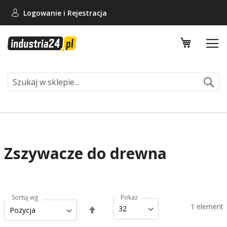
Logowanie i
Rejestracja
Mój koszy
Se
Zszywacze do drewna
Sortuj wg
Pokaż
1
element
Ustaw
kierunek