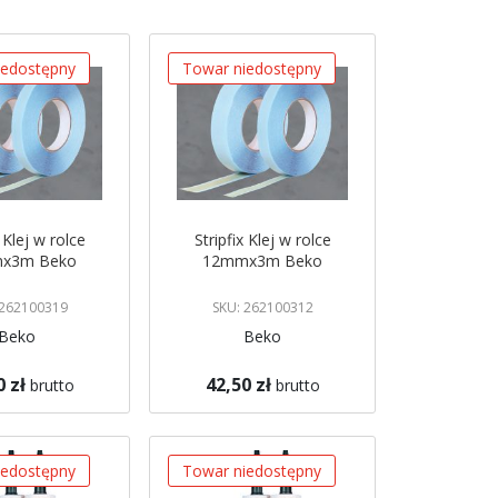
iedostępny
Towar niedostępny
x Klej w rolce
Stripfix Klej w rolce
x3m Beko
12mmx3m Beko
 262100319
SKU: 262100312
Beko
Beko
0 zł
42,50 zł
brutto
brutto
azynie
Brak w magazynie
 mnie
Powiadom mnie
iedostępny
Towar niedostępny