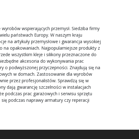
 wyrobów wspierających przemysł. Siedziba firmy
o wielu państwach Europy. W naszym kraju
cje na artykuły przemysłowe i gwarancja wysokiej
go na opakowaniach. Najpopularniejsze produkty z
ede wszystkim kleje i silikony przeznaczone do
i niezbędne akcesoria do wykonywania prac
mary o podwyższonej przyczepności. Znajdują się na
dziowych w domach. Zastosowanie dla wyrobów
ie przez profesjonalistów. Sprawdzą się w
ony dają gwarancję szczelności w instalacjach
kże podczas prac garażowych i serwisu sprzętu
ię podczas naprawy armatury czy reperacji