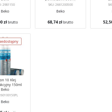
Beko
U: 2981150
SKU: 2661200500
SK
Beko
Beko
0 zł
68,74 zł
52,5
brutto
brutto
gazynie
Brak w magazynie
Brak w mag
 mnie
Powiadom mnie
Powiadom
iedostępny
con 10 Klej
ukcyjny 150ml
Beko
 260100150PL
Beko