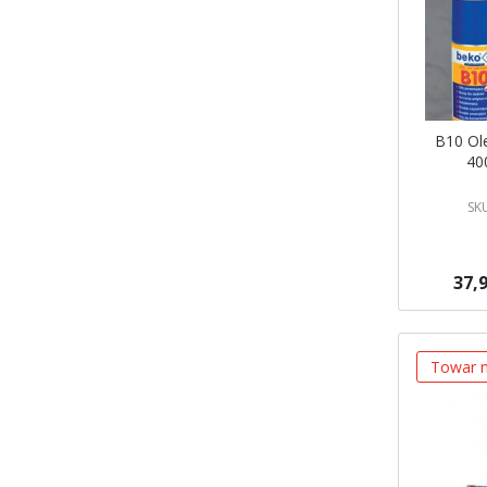
B10 Ole
40
SK
37,9
Brak w ma
Powiadom
Towar n