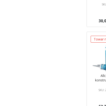
SK
30,0
Brak w ma
Powiadom
Towar n
All
konstr
SKU: