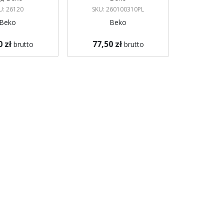
U: 26120
SKU: 260100310PL
Beko
Beko
0 zł
77,50 zł
brutto
brutto
azynie
Brak w magazynie
 mnie
Powiadom mnie