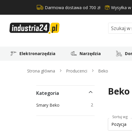
Darmowa dostawa od 700 zł
Wysyłka w
Search
Elektronarzędzia
Narzędzia
Dom
Strona główna
Producenci
Beko
Beko
Kategoria
produkty
2
Smary Beko
Sortuj wg