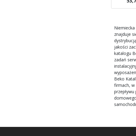
53,7
Brak w ma
Powiadom
Niemiecka 
znajduje s
dystrybucj
jakości za
katalogu B
zadań serw
instalacyj
wyposażeni
Beko Katal
firmach, w
przepływu 
domowego. 
samochod