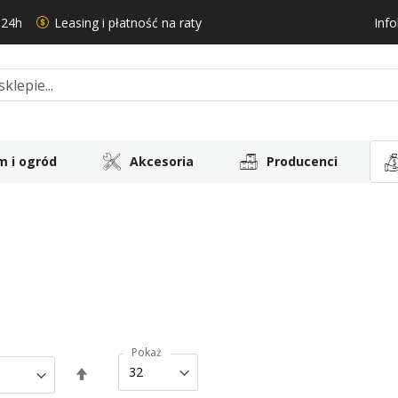
 24h
Leasing i płatność na raty
Info
 i ogród
Akcesoria
Producenci
Pokaż
Ustaw
kierunek