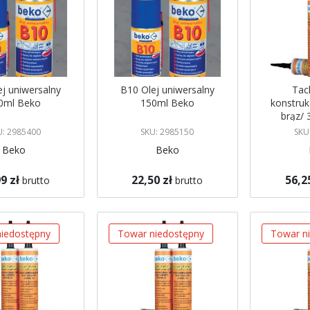
j uniwersalny
B10 Olej uniwersalny
Tac
0ml Beko
150ml Beko
konstruk
brąz/
U: 2985400
SKU: 2985150
SKU
Beko
Beko
9 zł
22,50 zł
56,2
brutto
brutto
gazynie
Brak w magazynie
Brak w mag
 mnie
Powiadom mnie
Powiadom
iedostępny
Towar niedostępny
Towar n