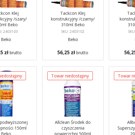
kcon Klej
Tackcon Klej
Tac
kcyjny /szary/
konstrukcyjny /czarny/
konstruk
0ml Beko
310ml Beko
310
U: 2403103
SKU: 2403102
SKU
Beko
Beko
5 zł
56,25 zł
56,2
brutto
brutto
gazynie
Brak w magazynie
Brak w mag
 mnie
Powiadom mnie
Powiadom
iedostępny
Towar niedostępny
Towar n
 podwyższonej
Allclean Środek do
Allb
epności 150ml
czyszczenia
Superszyb
Beko
powierzchni 500ml
20