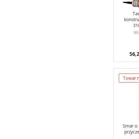
Tac
konstru
31
SK
56,2
Brak w ma
Powiadom
Towar n
Smar o
przycz