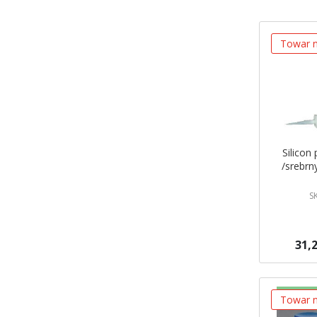
Towar n
Silicon
/srebrn
S
31,2
Brak w ma
Powiadom
Towar n