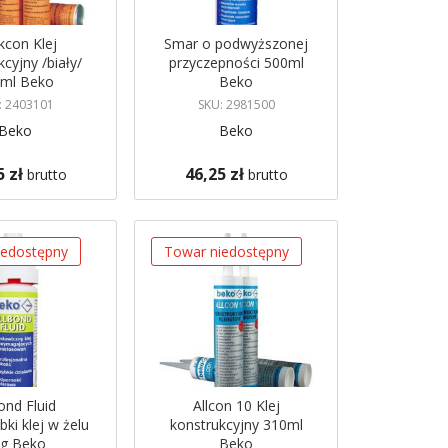
kcon Klej
Smar o podwyższonej
cyjny /biały/
przyczepności 500ml
ml Beko
Beko
: 2403101
SKU: 2981500
Beko
Beko
5 zł
46,25 zł
brutto
brutto
azynie
Brak w magazynie
 mnie
Powiadom mnie
iedostępny
Towar niedostępny
ond Fluid
Allcon 10 Klej
ki klej w żelu
konstrukcyjny 310ml
g Beko
Beko