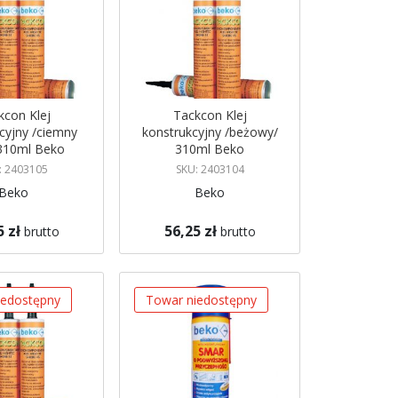
kcon Klej
Tackcon Klej
cyjny /ciemny
konstrukcyjny /beżowy/
 310ml Beko
310ml Beko
: 2403105
SKU: 2403104
Beko
Beko
5 zł
56,25 zł
brutto
brutto
azynie
Brak w magazynie
 mnie
Powiadom mnie
iedostępny
Towar niedostępny