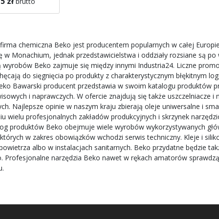
5 zł
brutto
gazynie
 mnie
firma chemiczna Beko jest producentem popularnych w całej Europie
ię w Monachium, jednak przedstawicielstwa i oddziały rozsiane są p
ą wyrobów Beko zajmuje się między innymi Industria24. Liczne promo
chęcają do sięgnięcia po produkty z charakterystycznym błękitnym lo
eko Bawarski producent przedstawia w swoim katalogu produktów prz
isowych i naprawczych. W ofercie znajdują się także uszczelniacze 
nych. Najlepsze opinie w naszym kraju zbierają oleje uniwersalne i s
u wielu profesjonalnych zakładów produkcyjnych i skrzynek narzę
og produktów Beko obejmuje wiele wyrobów wykorzystywanych główn
 których w zakres obowiązków wchodzi serwis techniczny. Kleje i silik
powietrza albo w instalacjach sanitarnych. Beko przydatne będzie ta
Profesjonalne narzędzia Beko nawet w rękach amatorów sprawdzą s
u.