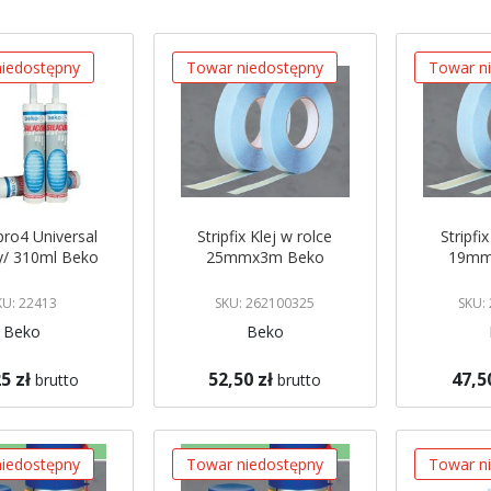
malejący
iedostępny
Towar niedostępny
Towar n
 pro4 Universal
Stripfix Klej w rolce
Stripfi
y/ 310ml Beko
25mmx3m Beko
19mm
KU: 22413
SKU: 262100325
SKU:
Beko
Beko
5 zł
52,50 zł
47,5
brutto
brutto
gazynie
Brak w magazynie
Brak w mag
 mnie
Powiadom mnie
Powiadom
iedostępny
Towar niedostępny
Towar n