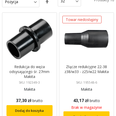
Ustaw
kierunek
malejący
Towar niedostępny
Redukcja do węża
Złącze redukcyjne 22-38
odsysającego śr. 27mm
z38/w33 - z25/w22 Makita
Makita
SKU: 192349-3
SKU: 195548-6
Makita
Makita
37,30 zł
43,17 zł
brutto
brutto
Brak w magazynie
Dodaj do koszyka