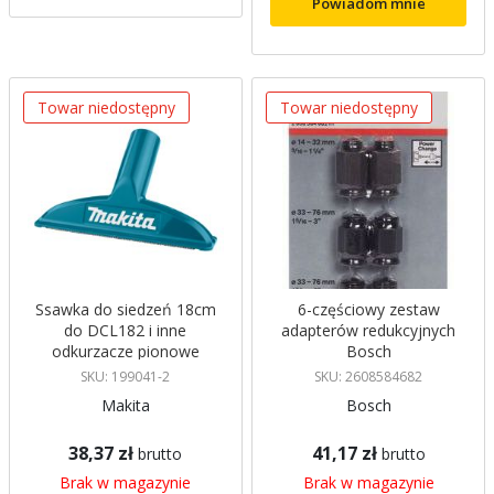
Powiadom mnie
Towar niedostępny
Towar niedostępny
Ssawka do siedzeń 18cm
6-częściowy zestaw
do DCL182 i inne
adapterów redukcyjnych
odkurzacze pionowe
Bosch
(niebieska) Makita
SKU: 199041-2
SKU: 2608584682
Makita
Bosch
38,37 zł
41,17 zł
brutto
brutto
Brak w magazynie
Brak w magazynie