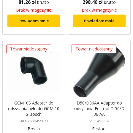
81,26 zł
298,40 zł
brutto
brutto
Brak w magazynie
Brak w magazynie
Powiadom mnie
Powiadom mnie
Towar niedostępny
Towar niedostępny
GCM10S Adapter do
D50/D36AA Adapter do
odsysania pyłu do GCM 10
odsysania Festool D 50/D
S Bosch
36 AA
SKU: 2600499071
SKU: 452897
Bosch
Festool