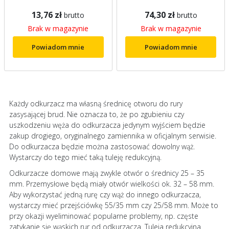
13,76 zł
74,30 zł
brutto
brutto
Brak w magazynie
Brak w magazynie
Powiadom mnie
Powiadom mnie
Każdy odkurzacz ma własną średnicę otworu do rury
zasysającej brud. Nie oznacza to, że po zgubieniu czy
uszkodzeniu węża do odkurzacza jedynym wyjściem będzie
zakup drogiego, oryginalnego zamiennika w oficjalnym serwisie.
Do odkurzacza będzie można zastosować dowolny wąż.
Wystarczy do tego mieć taką tuleję redukcyjną.
Odkurzacze domowe mają zwykle otwór o średnicy 25 – 35
mm. Przemysłowe będą miały otwór wielkości ok. 32 – 58 mm.
Aby wykorzystać jedną rurę czy wąż do innego odkurzacza,
wystarczy mieć przejściówkę 55/35 mm czy 25/58 mm. Może to
przy okazji wyeliminować popularne problemy, np. częste
zatykanie się wąskich rur od odkurzacza. Tuleja redukcyjna