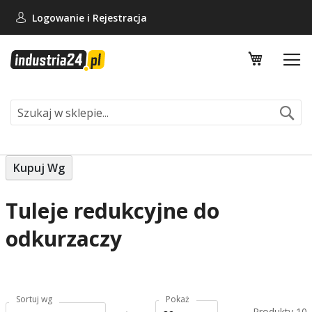
Logowanie i
Rejestracja
Mój koszy
Se
Kupuj Wg
Tuleje redukcyjne do
odkurzaczy
Sortuj wg
Pokaż
Produkty
10