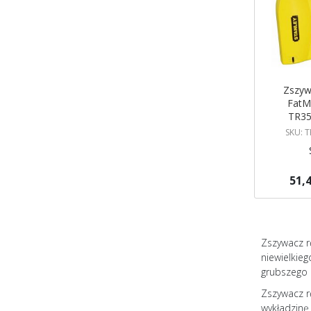
Zszyw
FatMa
TR35
SKU: 
51,4
Brak w ma
Powiadom
Zszywacz r
niewielkie
grubszego
Zszywacz r
wykładzinę