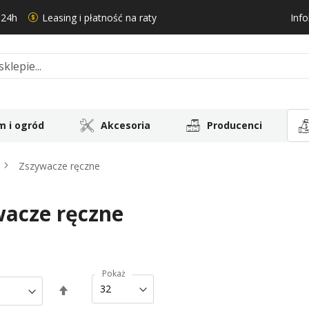
 24h
Leasing i płatność na raty
Info
 i ogród
Akcesoria
Producenci
Zszywacze ręczne
acze ręczne
Pokaż
Ustaw
kierunek