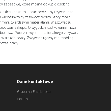
łady zapasowe, które można dokupić osobno.
 jakich konkretnie prac będziemy używać tego
w wielofunkcyjny zszywacz ręczny, który może
innymi, twardszymi materiałami. W zszywaczu
mi podczas zakupu. O wygodzie użytkowania może
 obudowa. Podczas wybierania idealnego zszywacza
ał w trakcie pracy. Zszywacz ręczny ma mobilną
dczas pracy.
Dane kontaktowe
Grupa na Facebooku
Forum