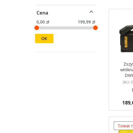
Cena
0,00 zł
199,99 zł
OK
Zszy
włókn
DWH
SKU: 
189,
Dodaj do 
Towar n