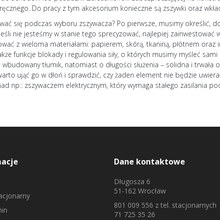
ręcznego. Do pracy z tym akcesorium konieczne są zszywki oraz wk
wać się podczas wyboru zszywacza? Po pierwsze, musimy określić, do
Jeśli nie jesteśmy w stanie tego sprecyzować, najlepiej zainwestować 
wać z wieloma materiałami: papierem, skórą, tkaniną, płótnem oraz 
akże funkcje blokady i regulowania siły, o których musimy myśleć sa
wbudowany tłumik, natomiast o długości służenia – solidna i trwała
warto ująć go w dłoń i sprawdzić, czy żaden element nie będzie uwier
ad np.: zszywaczem elektrycznym, który wymaga stałego zasilania po
macje
Dane kontaktowe
Długosza 6
51-162 Wrocław
tacjonarny
801 009 556
z tel. stacjonarnych
in
71 725 35 26