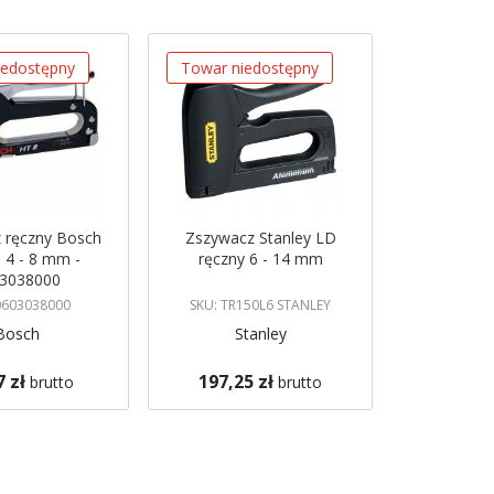
iedostępny
Towar niedostępny
 ręczny Bosch
Zszywacz Stanley LD
 4 - 8 mm -
ręczny 6 - 14 mm
3038000
0603038000
SKU: TR150L6 STANLEY
Bosch
Stanley
7 zł
197,25 zł
brutto
brutto
azynie
Brak w magazynie
 mnie
Powiadom mnie