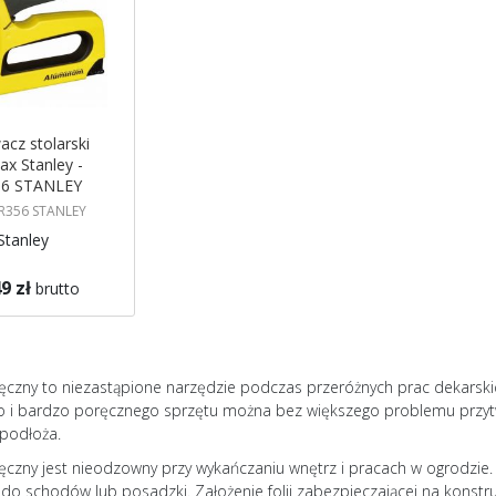
acz stolarski
x Stanley -
6 STANLEY
TR356 STANLEY
Stanley
9 zł
brutto
gazynie
 mnie
ęczny to niezastąpione narzędzie podczas przeróżnych prac dekarskich
go i bardzo poręcznego sprzętu można bez większego problemu przytw
 podłoża.
ęczny jest nieodzowny przy wykańczaniu wnętrz i pracach w ogrodzie
 do schodów lub posadzki. Założenie folii zabezpieczającej na konst