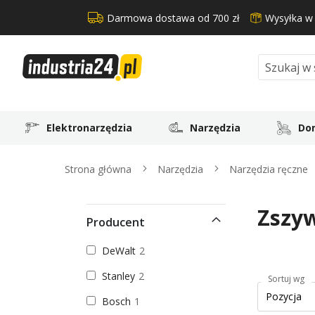
Darmowa dostawa od 700 zł
Wysyłka w
Search
Elektronarzędzia
Narzędzia
Dom
Strona główna
Narzędzia
Narzędzia ręczne
Zszyw
Producent
DeWalt
2
Stanley
2
Sortuj wg
Bosch
1