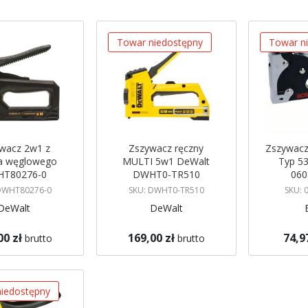
malejący
Towar niedostępny
Towar n
wacz 2w1 z
Zszywacz ręczny
Zszywacz
a węglowego
MULTI 5w1 DeWalt
Typ 53
T80276-0
DWHT0-TR510
060
DeWALT
DWHT80276-0
SKU: DWHT0-TR510
SKU: 
DeWalt
DeWalt
00 zł
169,00 zł
74,9
brutto
brutto
Brak w magazynie
Brak w mag
koszyka
Powiadom mnie
Powiadom
iedostępny