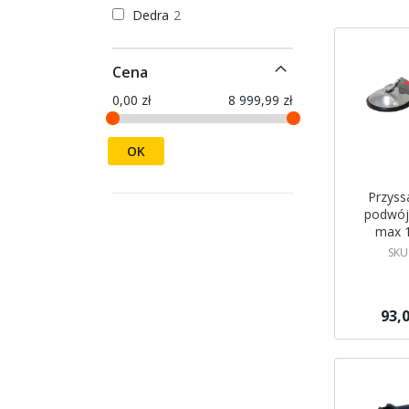
Dedra
2
Cena
0,00 zł
8 999,99 zł
OK
Przyss
podwó
max 
SKU
93,0
Dodaj do 