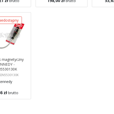
21 zł
198,00 zł
53,6
brutto
brutto
gazynie
Brak w magazynie
Brak w mag
 mnie
Powiadom mnie
Powiadom
iedostępny
k magnetyczny
NNEDY -
5530130K
 KEN5530130K
Kennedy
6 zł
brutto
gazynie
 mnie