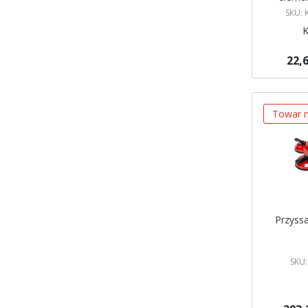
K
SKU:
KEN
22,6
Brak w ma
Powiadom
Towar n
Przyss
SKU: