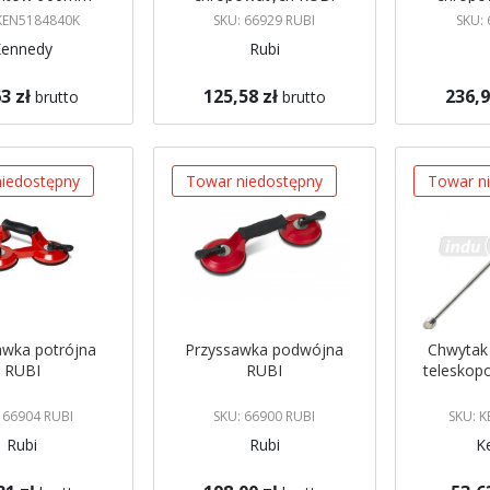
ennedy -
 KEN5184840K
SKU: 66929 RUBI
SKU: 
5184840K
Kennedy
Rubi
3 zł
125,58 zł
236,9
brutto
brutto
gazynie
Brak w magazynie
Brak w mag
 mnie
Powiadom mnie
Powiadom
iedostępny
Towar niedostępny
Towar n
awka potrójna
Przyssawka podwójna
Chwytak
RUBI
RUBI
telesko
 66904 RUBI
SKU: 66900 RUBI
SKU: 
Rubi
Rubi
K