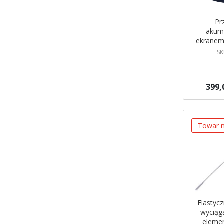
Pr
akum
ekranem
PRES
SK
399,
Brak w ma
Powiadom
Towar n
Elastyc
wyciąg
eleme