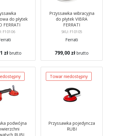
yssawka
Przyssawka wibracyjna
owa do płytek
do płytek VIBRA
O FERRATI
FERRATI
: F10106
SKU: F10105
Ferrati
Ferrati
1 zł
799,00 zł
brutto
brutto
azynie
Brak w magazynie
 mnie
Powiadom mnie
iedostępny
Towar niedostępny
wka podwójna
Przyssawka pojedyncza
owierzchni
RUBI
watych RUBI