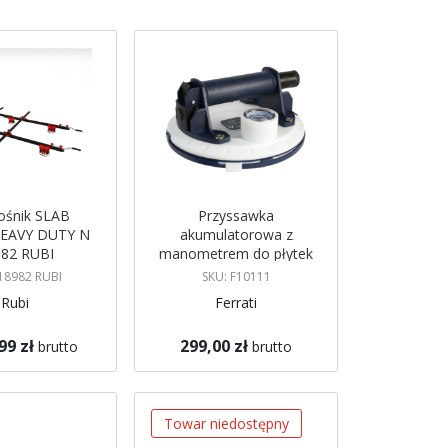
ośnik SLAB
Przyssawka
EAVY DUTY N
akumulatorowa z
82 RUBI
manometrem do płytek
VENTO MANO +
18982 RUBI
SKU: F10111
FERRATI
Rubi
Ferrati
99 zł
299,00 zł
brutto
brutto
koszyka
Dodaj do koszyka
Towar niedostępny