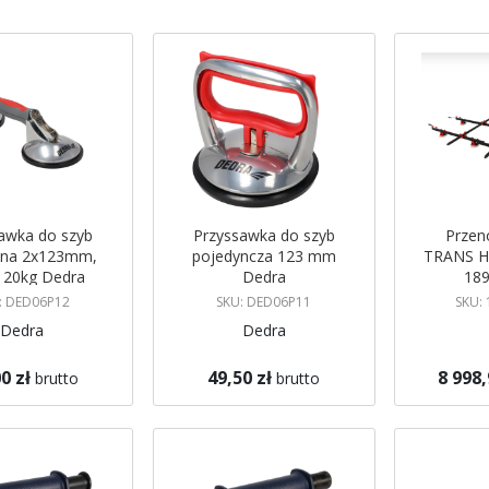
malejący
awka do szyb
Przyssawka do szyb
Przen
jna 2x123mm,
pojedyncza 123 mm
TRANS H
120kg Dedra
Dedra
189
: DED06P12
SKU: DED06P11
SKU: 
Dedra
Dedra
0 zł
49,50 zł
8 998,
brutto
brutto
koszyka
Dodaj do koszyka
Dodaj do 