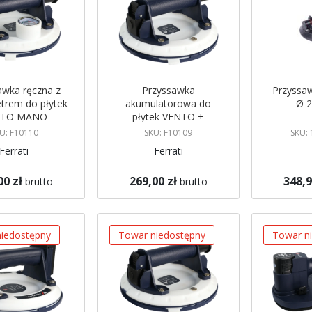
awka ręczna z
Przyssawka
Przyssa
rem do płytek
akumulatorowa do
Ø 2
NTO MANO
płytek VENTO +
FERRATI
FERRATI
U: F10110
SKU: F10109
SKU: 
Ferrati
Ferrati
00 zł
269,00 zł
348,9
brutto
brutto
koszyka
Dodaj do koszyka
Dodaj do 
iedostępny
Towar niedostępny
Towar n