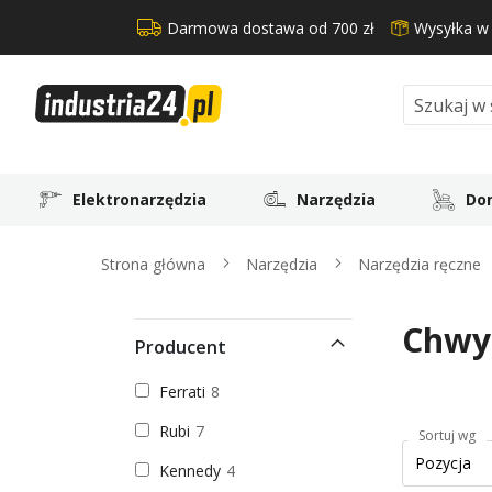
Darmowa dostawa od 700 zł
Wysyłka w
Search
Elektronarzędzia
Narzędzia
Dom
Strona główna
Narzędzia
Narzędzia ręczne
Chwyt
Producent
Ferrati
8
Rubi
7
Sortuj wg
Kennedy
4