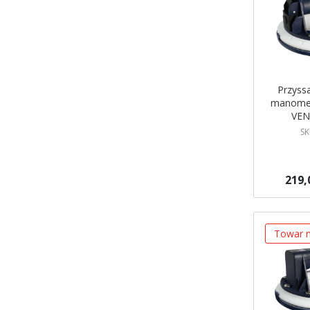
Przyss
manomet
VE
SK
219,
Dodaj do 
Towar n