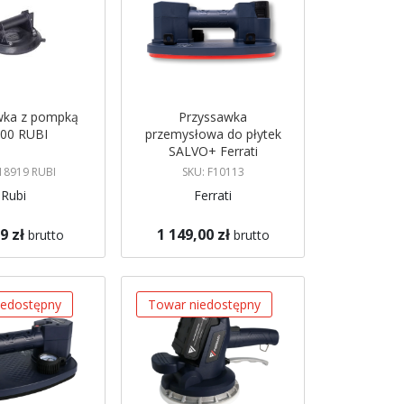
wka z pompką
Przyssawka
00 RUBI
przemysłowa do płytek
SALVO+ Ferrati
18919 RUBI
SKU: F10113
Rubi
Ferrati
9 zł
1 149,00 zł
brutto
brutto
Brak w magazynie
koszyka
Powiadom mnie
iedostępny
Towar niedostępny