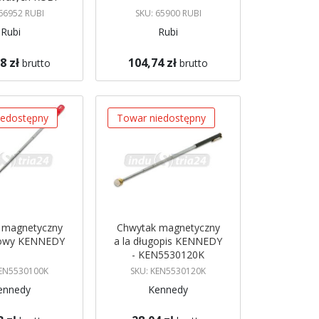
66952 RUBI
SKU: 65900 RUBI
Rubi
Rubi
8 zł
104,74 zł
brutto
brutto
azynie
Brak w magazynie
 mnie
Powiadom mnie
iedostępny
Towar niedostępny
 magnetyczny
Chwytak magnetyczny
powy KENNEDY
a la długopis KENNEDY
- KEN5530120K
KEN5530100K
SKU: KEN5530120K
ennedy
Kennedy