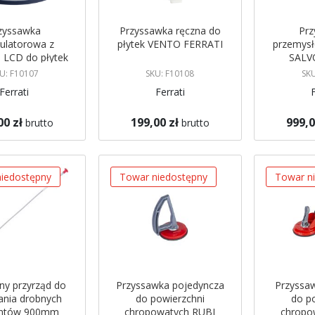
zyssawka
Przyssawka ręczna do
Prz
ulatorowa z
płytek VENTO FERRATI
przemysł
 LCD do płytek
SALV
TO FERRATI
U: F10107
SKU: F10108
SKU
Ferrati
Ferrati
00 zł
199,00 zł
999,0
brutto
brutto
gazynie
Brak w magazynie
Brak w mag
 mnie
Powiadom mnie
Powiadom
iedostępny
Towar niedostępny
Towar n
zny przyrząd do
Przyssawka pojedyncza
Przyssa
ania drobnych
do powierzchni
do p
ntów 900mm
chropowatych RUBI
chropo