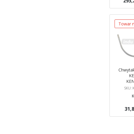
293,
Brak w ma
Powiadom
Towar n
Chwyta
KE
KEN
SKU:
31,8
Brak w ma
Powiadom