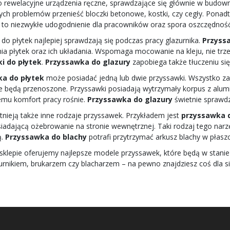
o rewelacyjne urządzenia ręczne, sprawdzające się głównie w budow
ych problemów przenieść bloczki betonowe, kostki, czy cegły. Ponad
st to niezwykłe udogodnienie dla pracowników oraz spora oszczędnoś
 do płytek najlepiej sprawdzają się podczas pracy glazurnika.
Przyss
ia płytek oraz ich układania. Wspomaga mocowanie na kleju, nie trze
i do płytek
.
Przyssawka do glazury
zapobiega także tłuczeniu się
a do płytek
może posiadać jedną lub dwie przyssawki. Wszystko zale
kie będą przenoszone. Przyssawki posiadają wytrzymały korpus z alu
remu komfort pracy rośnie.
Przyssawka do glazury
świetnie sprawdz
stnieją także inne rodzaje przyssawek. Przykładem jest
przyssawka 
siadającą ożebrowanie na stronie wewnętrznej. Taki rodzaj tego narz
ą.
Przyssawka do blachy
potrafi przytrzymać arkusz blachy w płasz
klepie oferujemy najlepsze modele przyssawek, które będą w stanie 
zurnikiem, brukarzem czy blacharzem – na pewno znajdziesz coś dla si