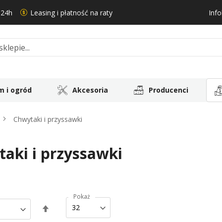
 24h
Leasing i płatność na raty
Info
 i ogród
Akcesoria
Producenci
Chwytaki i przyssawki
aki i przyssawki
Pokaż
Ustaw
kierunek