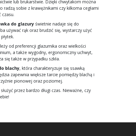
nictwie lub brukarstwie. Dzięki chwytakom można
to radzą sobie z krawężnikami czy kilkoma cegłami
ć czasu.
awka do glazury
świetnie nadaje się do
ba używać rąk oraz brudzić się, wystarczy użyć
 płytek.
ży od preferencji glazurnika oraz wielkości
minium, a także wygodny, ergonomiczny uchwyt,
a się także w przypadku szkła.
do blachy
, która charakteryzuje się ssawką
ędzia zapewnia większe tarcie pomiędzy blachą i
czyźnie pionowej oraz poziomej.
służyć przez bardzo długi czas. Nieważne, czy
ebie!