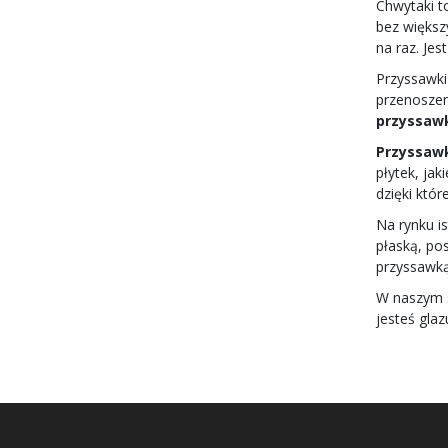
Chwytaki t
bez większ
na raz. Je
Przyssawki
przenoszen
przyssawk
Przyssawk
płytek, ja
dzięki któ
Na rynku i
płaską, po
przyssawk
W naszym s
jesteś gla