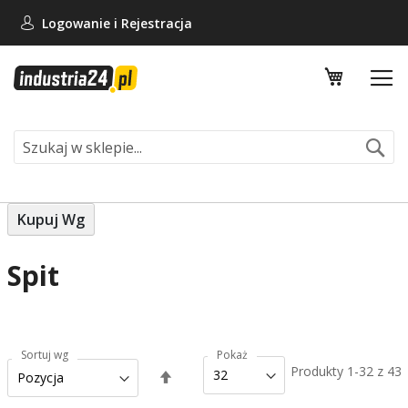
Logowanie i
Rejestracja
Mój koszy
Se
Kupuj Wg
Spit
Sortuj wg
Pokaż
Produkty
1
-
32
z
43
Ustaw
kierunek