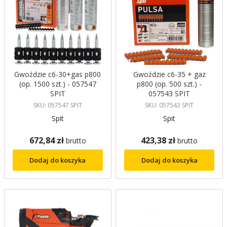
Gwoździe c6-30+gas p800
Gwoździe c6-35 + gaz
(op. 1500 szt.) - 057547
p800 (op. 500 szt.) -
SPIT
057543 SPIT
SKU: 057547 SPIT
SKU: 057543 SPIT
Spit
Spit
672,84 zł
423,38 zł
brutto
brutto
Dodaj do koszyka
Dodaj do koszyka