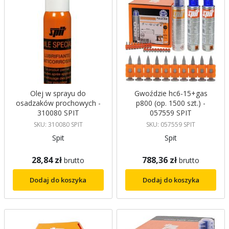
Olej w sprayu do
Gwoździe hc6-15+gas
osadzaków prochowych -
p800 (op. 1500 szt.) -
310080 SPIT
057559 SPIT
SKU: 310080 SPIT
SKU: 057559 SPIT
Spit
Spit
28,84 zł
788,36 zł
brutto
brutto
Dodaj do koszyka
Dodaj do koszyka