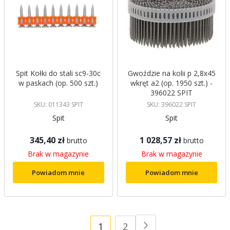
Spit Kołki do stali sc9-30c
Gwoździe na kolii p 2,8x45
w paskach (op. 500 szt.)
wkręt a2 (op. 1950 szt.) -
396022 SPIT
SKU: 011343 SPIT
SKU: 396022 SPIT
Spit
Spit
345,40 zł
1 028,57 zł
brutto
brutto
Brak w magazynie
Brak w magazynie
Powiadom mnie
Powiadom mnie
Strona
Aktualnie
Strona
1
2
Strona
Następne