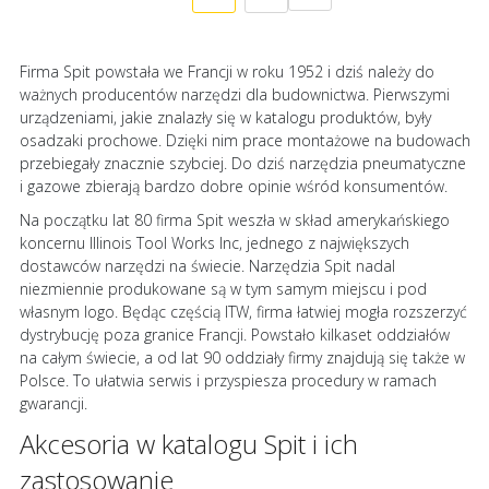
czytasz
Firma Spit powstała we Francji w roku 1952 i dziś należy do
stronę
ważnych producentów narzędzi dla budownictwa. Pierwszymi
urządzeniami, jakie znalazły się w katalogu produktów, były
osadzaki prochowe. Dzięki nim prace montażowe na budowach
przebiegały znacznie szybciej. Do dziś narzędzia pneumatyczne
i gazowe zbierają bardzo dobre opinie wśród konsumentów.
Na początku lat 80 firma Spit weszła w skład amerykańskiego
koncernu Illinois Tool Works Inc, jednego z największych
dostawców narzędzi na świecie. Narzędzia Spit nadal
niezmiennie produkowane są w tym samym miejscu i pod
własnym logo. Będąc częścią ITW, firma łatwiej mogła rozszerzyć
dystrybucję poza granice Francji. Powstało kilkaset oddziałów
na całym świecie, a od lat 90 oddziały firmy znajdują się także w
Polsce. To ułatwia serwis i przyspiesza procedury w ramach
gwarancji.
Akcesoria w katalogu Spit i ich
zastosowanie