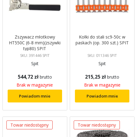
Zszywacz młotkowy
Kołki do stali sc9-50c w
HT550C (6-8 mm)(zszywki
paskach (op. 300 szt.) SPIT
typ80) SPIT
SKU: 391446 SPIT
SKU: 011346 SPIT
Spit
Spit
544,72 zł
215,25 zł
brutto
brutto
Brak w magazynie
Brak w magazynie
Powiadom mnie
Powiadom mnie
Towar niedostępny
Towar niedostępny