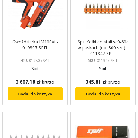
Gwoździarka IM100Xi -
Spit Kołki do stali sc9-60c
019805 SPIT
w paskach (op. 300 szt.) -
011347 SPIT
SKU: 019805 SPIT
SKU: 011347 SPIT
Spit
Spit
3 607,18 zł
345,81 zł
brutto
brutto
Dodaj do koszyka
Dodaj do koszyka