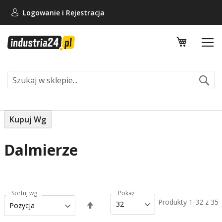
Logowanie i
Rejestracja
Mój koszy
Se
Kupuj Wg
Dalmierze
Sortuj wg
Pokaż
Produkty
1
-
32
z
35
Ustaw
kierunek