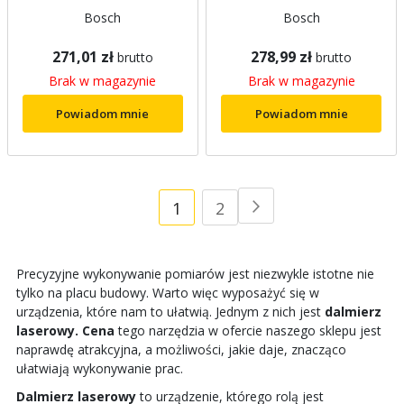
Bosch
Bosch
271,01 zł
278,99 zł
brutto
brutto
Brak w magazynie
Brak w magazynie
Powiadom mnie
Powiadom mnie
Strona
Aktualnie
Strona
1
2
Strona
Następne
czytasz
Precyzyjne wykonywanie pomiarów jest niezwykle istotne nie
stronę
tylko na placu budowy. Warto więc wyposażyć się w
urządzenia, które nam to ułatwią. Jednym z nich jest
dalmierz
laserowy. Cena
tego narzędzia w ofercie naszego sklepu jest
naprawdę atrakcyjna, a możliwości, jakie daje, znacząco
ułatwiają wykonywanie prac.
Dalmierz laserowy
to urządzenie, którego rolą jest