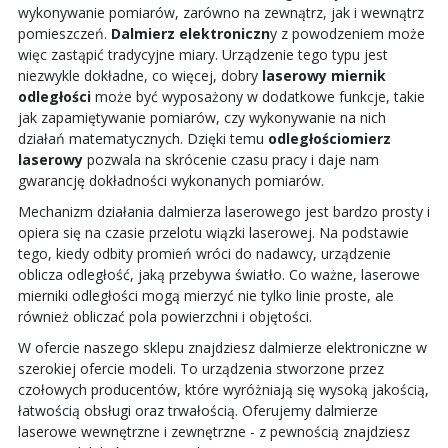
wykonywanie pomiarów, zarówno na zewnątrz, jak i wewnątrz
pomieszczeń.
Dalmierz elektroniczn
y z powodzeniem może
więc zastąpić tradycyjne miary. Urządzenie tego typu jest
niezwykle dokładne, co więcej, dobry
laserowy miernik
odległości
może być wyposażony w dodatkowe funkcje, takie
jak zapamiętywanie pomiarów, czy wykonywanie na nich
działań matematycznych. Dzięki temu
odległościomierz
laserowy
pozwala na skrócenie czasu pracy i daje nam
gwarancję dokładności wykonanych pomiarów.
Mechanizm działania dalmierza laserowego jest bardzo prosty i
opiera się na czasie przelotu wiązki laserowej. Na podstawie
tego, kiedy odbity promień wróci do nadawcy, urządzenie
oblicza odległość, jaką przebywa światło. Co ważne, laserowe
mierniki odległości mogą mierzyć nie tylko linie proste, ale
również obliczać pola powierzchni i objętości.
W ofercie naszego sklepu znajdziesz dalmierze elektroniczne w
szerokiej ofercie modeli. To urządzenia stworzone przez
czołowych producentów, które wyróżniają się wysoką jakością,
łatwością obsługi oraz trwałością. Oferujemy dalmierze
laserowe wewnętrzne i zewnętrzne - z pewnością znajdziesz