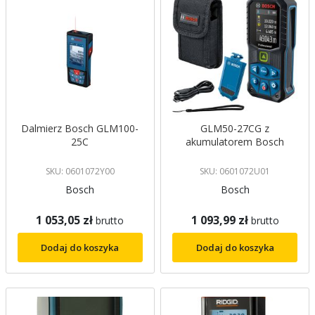
Dalmierz Bosch GLM100-
GLM50-27CG z
25C
akumulatorem Bosch
SKU: 0601072Y00
SKU: 0601072U01
Bosch
Bosch
1 053,05 zł
1 093,99 zł
brutto
brutto
Dodaj do koszyka
Dodaj do koszyka