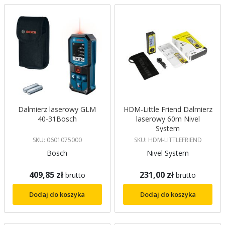
malejący
Dalmierz laserowy GLM
HDM-Little Friend Dalmierz
40-31Bosch
laserowy 60m Nivel
System
SKU: 0601075000
SKU: HDM-LITTLEFRIEND
Bosch
Nivel System
409,85 zł
231,00 zł
brutto
brutto
Dodaj do koszyka
Dodaj do koszyka