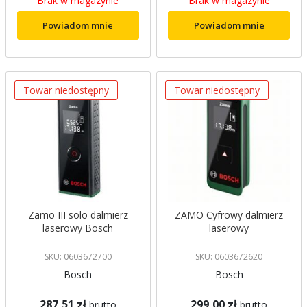
Brak w magazynie
Brak w magazynie
Powiadom mnie
Powiadom mnie
Towar niedostępny
Towar niedostępny
Zamo III solo dalmierz
ZAMO Cyfrowy dalmierz
laserowy Bosch
laserowy
SKU: 0603672700
SKU: 0603672620
Bosch
Bosch
287,51 zł
299,00 zł
brutto
brutto