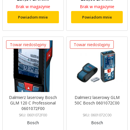
Brak w magazynie
Brak w magazynie
Powiadom mnie
Powiadom mnie
Towar niedostępny
Towar niedostępny
Dalmierz laserowy Bosch
Dalmierz laserowy GLM
GLM 120 C Professional
50C Bosch 0601072C00
0601072F00
SKU: 0601072F00
SKU: 0601072C00
Bosch
Bosch