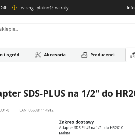
 24h
Leasing i płatność na raty
Info
 i ogród
Akcesoria
Producenci
pter SDS-PLUS na 1/2" do HR2
331-8
EAN:
088381114912
Zakres dostawy
Adapter SDS-PLUS na 1/2'' do HR2010
Makita