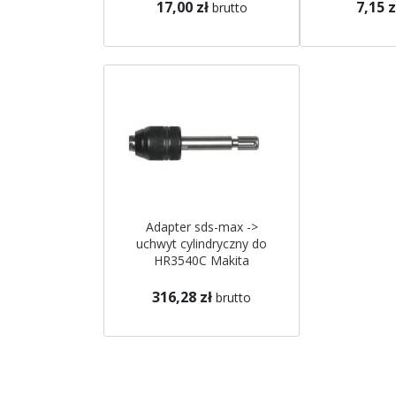
17,00 zł
7,15 z
brutto
Adapter sds-max ->
uchwyt cylindryczny do
HR3540C Makita
316,28 zł
brutto