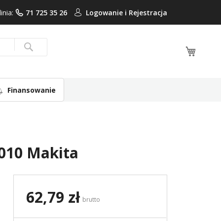
linia:
71 725 35 26
Logowanie i
Rejestracja
Mój ko
Search
Finansowanie
010 Makita
62,79 zł
brutto