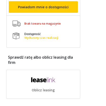
Powiadom mnie o dostępności

Brak towaru na magazynie
Dostępność

Wydłużony czas realizacji
Sprawdź ratę albo oblicz leasing dla
firm
Oblicz leasing