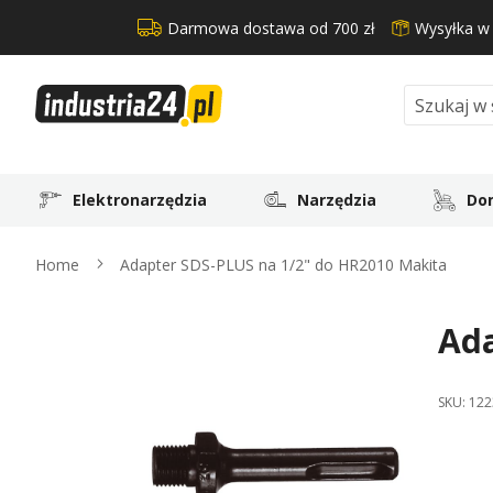
Darmowa dostawa od 700 zł
Wysyłka w
Search
Elektronarzędzia
Narzędzia
Dom
Home
Adapter SDS-PLUS na 1/2" do HR2010 Makita
Ada
Skip
to
the
SKU:
122
end
of
the
images