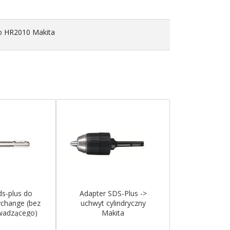
do HR2010 Makita
ds-plus do
Adapter SDS-Plus ->
ychange (bez
uchwyt cylindryczny
owadzącego)
Makita
ita