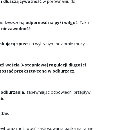
i dłuższą żywotność
w porównaniu do
ą podwyższoną
odporność na pył i wilgoć
. Taka
i niezawodność
.
lokującą spust
na wybranym poziomie mocy,
żliwością 3-stopniowej regulacji długości
ostać przekształcona w odkurzacz
,
 odkurzania
, zapewniając odpowiedni przepływ
ia
.
dzie.
yt oraz możliwość zastosowania paska na ramię