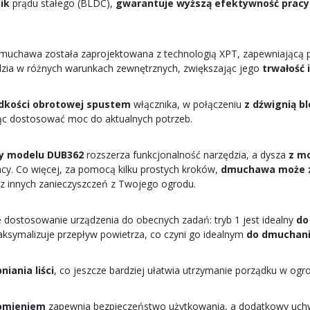
ik
prądu stałego (BLDC),
gwarantuje wyższą efektywność pracy 
dmuchawa została zaprojektowana z technologią XPT, zapewniając
zia w różnych warunkach zewnętrznych, zwiększając jego
trwałość 
ędkości obrotowej spustem
włącznika, w połączeniu
z dźwignią b
jąc dostosować moc do aktualnych potrzeb.
y modelu DUB362
rozszerza funkcjonalność narzędzia, a dysza
z mo
acy. Co więcej, za pomocą kilku prostych kroków,
dmuchawa może z
raz innych zanieczyszczeń z Twojego ogrodu.
 dostosowanie urządzenia do obecnych zadań: tryb 1 jest idealny
do
maksymalizuje przepływ powietrza, co czyni go idealnym
do dmuchan
iania liści
, co jeszcze bardziej ułatwia utrzymanie porządku w ogro
homieniem
zapewnia bezpieczeństwo użytkowania, a dodatkowy uchw