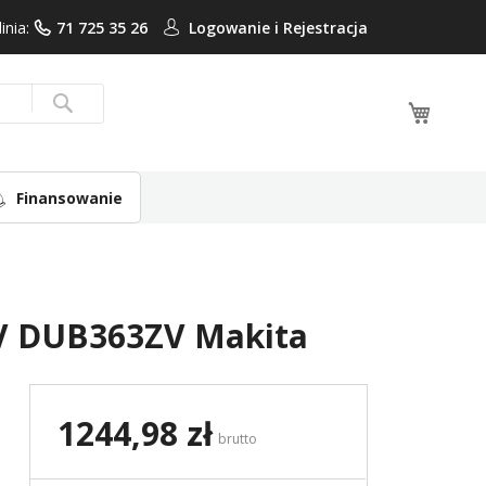
linia:
71 725 35 26
Logowanie i
Rejestracja
Mój ko
Search
Finansowanie
 DUB363ZV Makita
1244,98 zł
brutto