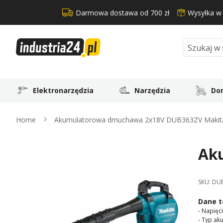
Darmowa dostawa od 700 zł
Wysyłka w
Search
Elektronarzędzia
Narzędzia
Dom
Home
Akumulatorowa dmuchawa 2x18V DUB363ZV Makit
Ak
Skip
to
the
SKU:
DU
end
of
Dane t
the
- Napięci
images
- Typ ak