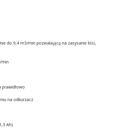
e do 9,4 m3/min pozwalającą na zasysanie liści,
3/min
a prawidłowo
eniu na odkurzacz
1,3 Ah)