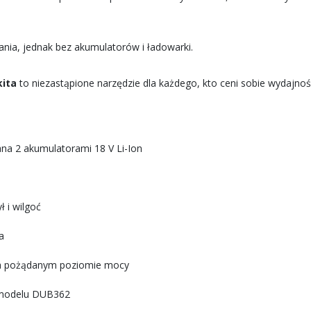
nia, jednak bez akumulatorów i ładowarki.
ita
to niezastąpione narzędzie dla każdego, kto ceni sobie wydajno
a 2 akumulatorami 18 V Li-Ion
 i wilgoć
a
na pożądanym poziomie mocy
 modelu DUB362