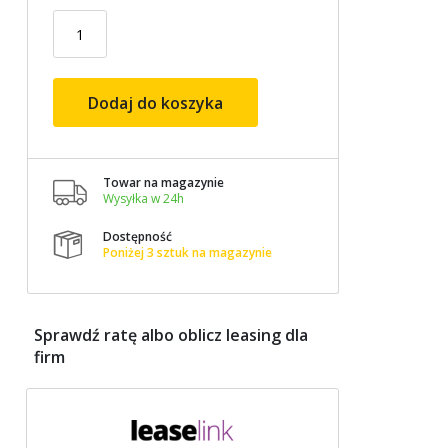
Dodaj do koszyka
Towar na magazynie

Wysyłka w 24h
Dostępność

Poniżej 3 sztuk na magazynie
Sprawdź ratę albo oblicz leasing dla
firm