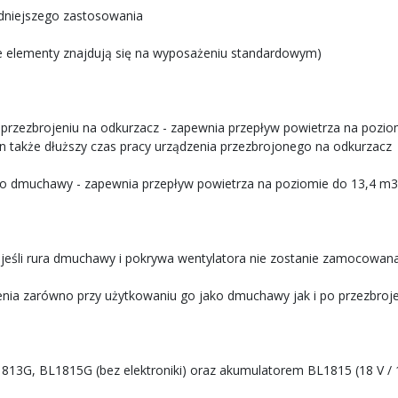
odniejszego zastosowania
ne elementy znajdują się na wyposażeniu standardowym)
rzezbrojeniu na odkurzacz - zapewnia przepływ powietrza na poziomi
 także dłuższy czas pracy urządzenia przezbrojonego na odkurzacz
ako dmuchawy - zapewnia przepływ powietrza na poziomie do 13,4 m
 jeśli rura dmuchawy i pokrywa wentylatora nie zostanie zamocowan
enia zarówno przy użytkowaniu go jako dmuchawy jak i po przezbroj
813G, BL1815G (bez elektroniki) oraz akumulatorem BL1815 (18 V / 