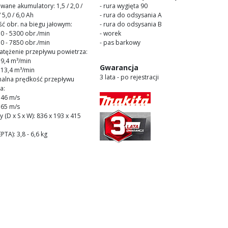
iwane akumulatory: 1,5 / 2,0 /
- rura wygięta 90
/ 5,0 / 6,0 Ah
- rura do odsysania A
ść obr. na biegu jałowym:
- rura do odsysania B
0 - 5300 obr./min
- worek
0 - 7850 obr./min
- pas barkowy
natężenie przepływu powietrza:
9,4 m³/min
Gwarancja
13,4 m³/min
3 lata - po rejestracji
malna prędkość przepływu
a:
 46 m/s
 65 m/s
 (D x S x W): 836 x 193 x 415
PTA): 3,8 - 6,6 kg