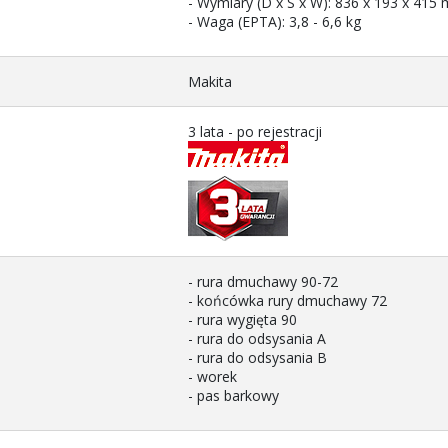
- Wymiary (D x S x W): 836 x 193 x 415
- Waga (EPTA): 3,8 - 6,6 kg
Makita
3 lata - po rejestracji
- rura dmuchawy 90-72
- końcówka rury dmuchawy 72
- rura wygięta 90
- rura do odsysania A
- rura do odsysania B
- worek
- pas barkowy