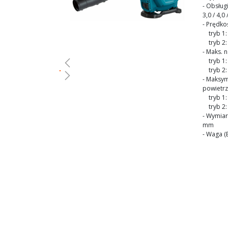
gallery
- Obsług
3,0 / 4,0 
- Prędko
tryb 1: 
tryb 2: 
- Maks. 
tryb 1: 
tryb 2: 
- Maksy
powietrz
Skip
tryb 1:
tryb 2:
to
- Wymiary
the
mm
beginning
- Waga (E
of
the
images
gallery