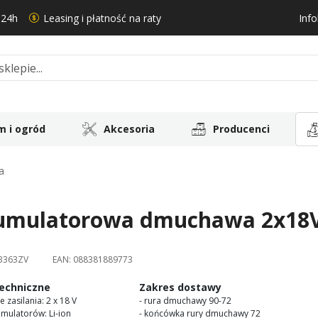
 24h
Leasing i płatność na raty
Info
 i ogród
Akcesoria
Producenci
a
umulatorowa dmuchawa 2x18V
B363ZV
EAN:
088381889773
echniczne
Zakres dostawy
e zasilania: 2 x 18 V
- rura dmuchawy 90-72
umulatorów: Li-ion
- końcówka rury dmuchawy 72