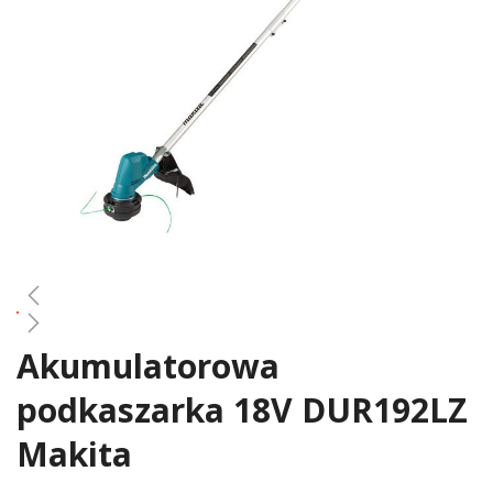
gallery
Akumulatorowa
Skip
to
podkaszarka 18V DUR192LZ
the
beginning
Makita
of
the