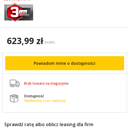
623,99 zł
brutto
Powiadom mnie o dostępności

Brak towaru na magazynie
Dostępność

Wydłużony czas realizacji
Sprawdź ratę albo oblicz leasing dla firm