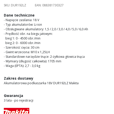
images
SKU:
DUR192LZ
EAN:
088381730327
gallery
Dane techniczne
- Napięcie zasilania: 18 V
- Typ akumulatorów: Li-ion
- Obsługiwane akumulatory: 1,5 / 2,0 / 3,0 / 4,0 / 5,0 / 6,0 Ah
- Prędkość obr. na biegu jałowym:
bieg 1: 0 - 4500 obr./min
bieg 2: 0 - 6000 obr./min
- Szerokość cięcia: 30 cm
- Gwint wrzeciona: M10 x 1,25LH
- Standardowe narzędzie tnące: 2-żyłkowa głowica tnąca
- Wymiary (długość całkowita): 1705 mm
- Waga (EPTA): 2,7 - 3,0 kg
Zakres dostawy
Akumulatorowa podkaszarka 18V DUR192LZ Makita
Gwarancja
3 lata - po rejestracji