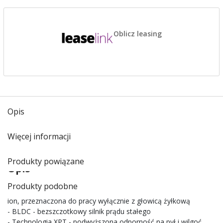
Oblicz leasing
Opis
Więcej informacji
Produkty powiązane
Opis
Produkty podobne
- Akumulatorowa podkaszarka zasilana akumulatorem 18 V Li-
ion, przeznaczona do pracy wyłącznie z głowicą żyłkową
- BLDC - bezszczotkowy silnik prądu stałego
- Technologia XPT - podwyższona odporność na pył i wilgoć