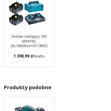
Zestaw zasilający 18V
MAKPAC
(BL1860Bx2+DC18RD)
198077-8
1 398,99 zł
brutto
Produkty podobne