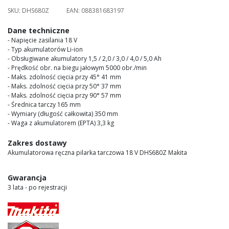
images
SKU:
DHS680Z
EAN:
088381683197
gallery
Dane techniczne
- Napięcie zasilania 18 V
- Typ akumulatorów Li-ion
- Obsługiwane akumulatory 1,5 / 2,0 / 3,0 / 4,0 / 5,0 Ah
- Prędkość obr. na biegu jałowym 5000 obr./min
- Maks. zdolność cięcia przy 45° 41 mm
- Maks. zdolność cięcia przy 50° 37 mm
- Maks. zdolność cięcia przy 90° 57 mm
- Średnica tarczy 165 mm
- Wymiary (długość całkowita) 350 mm
- Waga z akumulatorem (EPTA) 3,3 kg
Zakres dostawy
Akumulatorowa ręczna pilarka tarczowa 18 V DHS680Z Makita
Gwarancja
3 lata - po rejestracji