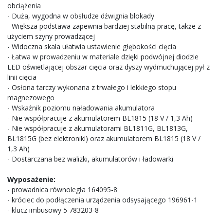
obciążenia
- Duża, wygodna w obsłudze dźwignia blokady
- Większa podstawa zapewnia bardziej stabilną pracę, także z
użyciem szyny prowadzącej
- Widoczna skala ułatwia ustawienie głębokości cięcia
- Łatwa w prowadzeniu w materiale dzięki podwójnej diodzie
LED oświetlającej obszar cięcia oraz dyszy wydmuchującej pył z
linii cięcia
- Osłona tarczy wykonana z trwałego i lekkiego stopu
magnezowego
- Wskaźnik poziomu naładowania akumulatora
- Nie współpracuje z akumulatorem BL1815 (18 V / 1,3 Ah)
- Nie współpracuje z akumulatorami BL1811G, BL1813G,
BL1815G (bez elektroniki) oraz akumulatorem BL1815 (18 V /
1,3 Ah)
- Dostarczana bez walizki, akumulatorów i ładowarki
Wyposażenie:
- prowadnica równoległa 164095-8
- króciec do podłączenia urządzenia odsysającego 196961-1
- klucz imbusowy 5 783203-8