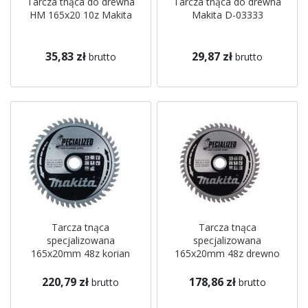
Tarcza tnąca do drewna
Tarcza tnąca do drewna
HM 165x20 10z Makita
Makita D-03333
35,83 zł
29,87 zł
brutto
brutto
Tarcza tnąca
Tarcza tnąca
specjalizowana
specjalizowana
165x20mm 48z korian
165x20mm 48z drewno
Makita
Makita
220,79 zł
178,86 zł
brutto
brutto