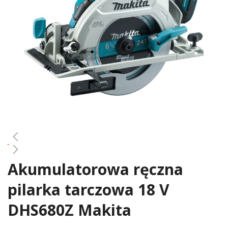
gallery
Akumulatorowa ręczna
Skip
to
pilarka tarczowa 18 V
the
beginning
DHS680Z Makita
of
the