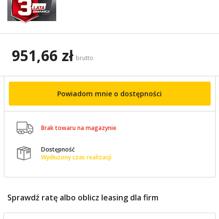
951,66 zł
brutto
Powiadom mnie o dostępności

Brak towaru na magazynie
Dostępność

Wydłużony czas realizacji
Sprawdź ratę albo oblicz leasing dla firm