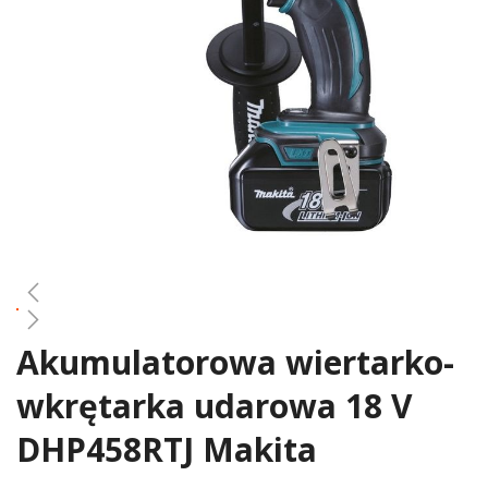
gallery
Akumulatorowa wiertarko-
Skip
to
wkrętarka udarowa 18 V
the
beginning
DHP458RTJ Makita
of
the