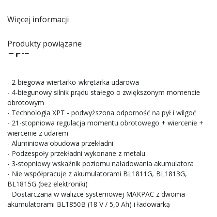
Więcej informacji
Produkty powiązane
Opis
- 2-biegowa wiertarko-wkrętarka udarowa
- 4-biegunowy silnik prądu stałego o zwiększonym momencie
obrotowym
- Technologia XPT - podwyższona odporność na pył i wilgoć
- 21-stopniowa regulacja momentu obrotowego + wiercenie +
wiercenie z udarem
- Aluminiowa obudowa przekładni
- Podzespoły przekładni wykonane z metalu
- 3-stopniowy wskaźnik poziomu naładowania akumulatora
- Nie współpracuje z akumulatorami BL1811G, BL1813G,
BL1815G (bez elektroniki)
- Dostarczana w walizce systemowej MAKPAC z dwoma
akumulatorami BL1850B (18 V / 5,0 Ah) i ładowarką