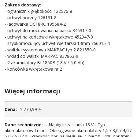
Zakres dostawy:
- ogranicznik głębokości 122576-8
- uchwyt boczny 126131-8
- ładowarka DC18RC 195584-2
- uchwyt do mocowania na pasku 346317-0
- uchwyt na końcówki wkrętakowe 452947-8
- szybkomocujący uchwyt wiertarski 13mm 766015-4
- walizka systemowa MAKPAC typ 2 821550-0
- wkład do walizki MAKPAC 837863-9
- 2 akumulatory BL1850B (18 V / 5,0 Ah)
- końcówka wkrętakowa nr 2
Więcej informacji
Więcej
1 770,99 zł
informacji
- Napięcie zasilania 18 V - Typ
akumulatorów Li-ion - Obsługiwane akumulatory 1,5 / 3,0 / 4,0 /
5,0 / 6,0 Ah - Prędkość obr. na biegu jał. 1 bieg 0 - 400 obr./min -