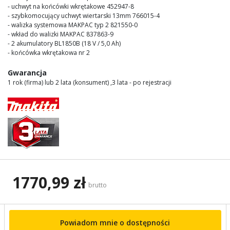
- uchwyt na końcówki wkrętakowe 452947-8
- szybkomocujący uchwyt wiertarski 13mm 766015-4
- walizka systemowa MAKPAC typ 2 821550-0
- wkład do walizki MAKPAC 837863-9
- 2 akumulatory BL1850B (18 V / 5,0 Ah)
- końcówka wkrętakowa nr 2
Gwarancja
1 rok (firma) lub 2 lata (konsument) ,3 lata - po rejestracji
1770,99 zł
brutto
Powiadom mnie o dostępności