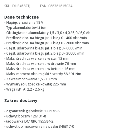
images
SKU:
DHP458RTJ
EAN:
088381815024
gallery
Dane techniczne
- Napięcie zasilania 18 V
- Typ akumulatorów Li-ion
- Obsługiwane akumulatory 1,5 / 3,0 / 4,0 / 5,0 / 6,0 Ah
- Prędkość obr. na biegu jał. 1 bieg 0 - 400 obr./min
- Prędkość obr. na biegu jał. 2 bieg 0 - 2000 obr./min
- Częst. udarów na biegu jał. 1 bieg 0 - 6000 /min
- Częst. udarów na biegu jał. 2 bieg 0 - 30000 /min
- Maks. średnica wiercenia w stali 13 mm
- Maks. średnica wiercenia w drewnie 76 mm
- Maks. średnica wiercenia w betonie 16 mm
- Maks. moment obr. miękki / twardy 58 / 91 Nm
- Zakres mocowania 1,5 - 13 mm
- Wymiary (długość całkowita) 225 mm
- Waga (EPTA) 2,2 - 2,6 kg
Zakres dostawy
- ogranicznik głębokości 122576-8
- uchwyt boczny 126131-8
- ładowarka DC18RC 195584-2
- uchwyt do mocowania na pasku 346317-0