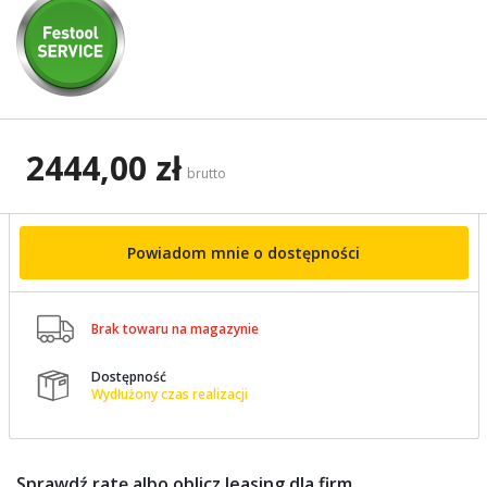
2444,00 zł
brutto
Powiadom mnie o dostępności

Brak towaru na magazynie
Dostępność

Wydłużony czas realizacji
Sprawdź ratę albo oblicz leasing dla firm