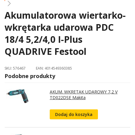
Akumulatorowa wiertarko-
Skip
to
wkrętarka udarowa PDC
the
beginning
18/4 5,2/4,0 I-Plus
of
the
QUADRIVE Festool
images
gallery
SKU:
576467
EAN:
4014549360385
Podobne produkty
AKUM. WKRĘTAK UDAROWY 7,2 V
TD022DSE Makita
Dodaj do koszyka