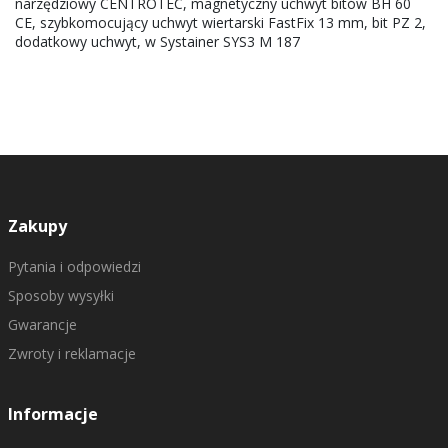
narzędziowy CENTROTEC, magnetyczny uchwyt bitów BH 60
CE, szybkomocujący uchwyt wiertarski FastFix 13 mm, bit PZ 2,
dodatkowy uchwyt, w Systainer SYS3 M 187
Zakupy
Pytania i odpowiedzi
Sposoby wysyłki
Gwarancje
Zwroty i reklamacje
Informacje