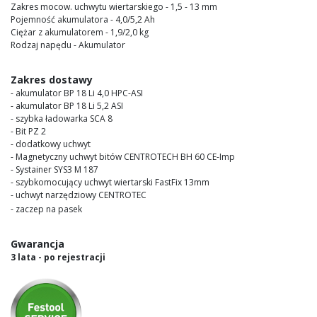
Zakres mocow. uchwytu wiertarskiego - 1,5 - 13 mm
Pojemność akumulatora - 4,0/5,2 Ah
Ciężar z akumulatorem - 1,9/2,0 kg
Rodzaj napędu - Akumulator
Zakres dostawy
- akumulator BP 18 Li 4,0 HPC-ASI
- akumulator BP 18 Li 5,2 ASI
- szybka ładowarka SCA 8
- Bit PZ 2
- dodatkowy uchwyt
- Magnetyczny uchwyt bitów CENTROTECH BH 60 CE-Imp
- Systainer SYS3 M 187
- szybkomocujący uchwyt wiertarski FastFix 13mm
- uchwyt narzędziowy CENTROTEC
- zaczep na pasek
Gwarancja
3 lata - po rejestracji