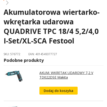
Akumulatorowa wiertarko-
Skip
to
wkrętarka udarowa
the
beginning
QUADRIVE TPC 18/4 5,2/4,0
of
the
I-Set/XL-SCA Festool
images
gallery
SKU:
576772
EAN:
4014549377727
Podobne produkty
AKUM. WKRĘTAK UDAROWY 7,2 V
TD022DSE Makita
Dodaj do koszyka