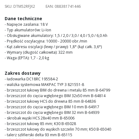
images
SKU:
DTM52RFJX2
EAN:
088381741446
gallery
Dane techniczne
- Napięcie zasilania: 18 V
- Typ akumulatorów: Li-Ion
- Obsługiwane akumulatory: 1,5 / 2,0 / 3,0 / 4,0 / 5,0 / 6,0 Ah
- Prędkość oscylacyjna: 10000 - 20000 obr./min
- Kąt zakresu oscylacji (lewy / prawy): 1,8° (kąt całk. 3,6°)
- Wymiary (długość całkowita): 322 mm
- Waga (EPTA): 1,7 - 2,0 kg
Zakres dostawy
- ładowarka DC18RC 195584-2
- walizka systemowa MAKPAC TYP 3 821551-8
- brzeszczot łukowy BIM do drewna i metalu 85 mm B-64799
- brzeszczot do cięcia wgłębnego BIM 32x50 mm B-64814
- brzeszczot łukowy HCS do drewna 85 mm B-64836
- brzeszczot do cięcia wgłębnego BIM 10 mm B-64917
- brzeszczot do cięcia wgłębnego BIM 32 mm B-64939
- skrobak wąski HCS 28x40 mm B-65006
- brzeszczot łukowy 85 mm; K30 B-65028
- brzeszczot łukowy do wąskich szczelin 70 mm; K50 B-65040
- talerz szlifierski delta 93 mm B-65115