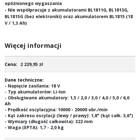
opóźnionego wygaszania
- Nie współpracuje z akumulatorami BL1811G, BL1813G,
BL1815G (bez elektroniki) oraz akumulatorem BL1815 (18
V / 1,3 Ah)
Więcej informacji
Więcej
2 229,95 zł
informacji
- Napięcie zasilania: 18 V
- Typ akumulatorów: Li-Ion
- Obsługiwane akumulatory: 1,5 / 2,0 / 3,0 / 4,0 / 5,0 / 6,0
Ah
- Prędkość oscylacyjna: 10000 - 20000 obr./min
- Kąt zakresu oscylacji (lewy / prawy): 1,8° (kąt całk. 3,6°)
- Wymiary (długość całkowita): 322 mm
- Waga (EPTA): 1,7 - 2,0 kg