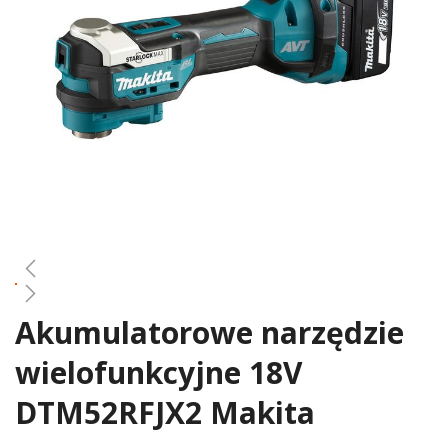
gallery
Akumulatorowe narzędzie
Skip
to
wielofunkcyjne 18V
the
beginning
DTM52RFJX2 Makita
of
the