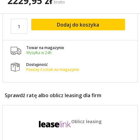
2229,95 zł
brutto
Dodaj do koszyka
Towar na magazynie

Wysyłka w 24h
Dostępność

Poniżej 3 sztuk na magazynie
Sprawdź ratę albo oblicz leasing dla firm
Oblicz leasing