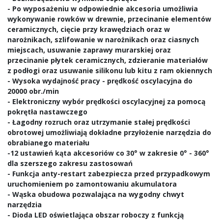
- Po wyposażeniu w odpowiednie akcesoria umożliwia
wykonywanie rowków w drewnie, przecinanie elementów
ceramicznych, cięcie przy krawędziach oraz w
narożnikach, szlifowanie w narożnikach oraz ciasnych
miejscach, usuwanie zaprawy murarskiej oraz
przecinanie płytek ceramicznych, zdzieranie materiałów
z podłogi oraz usuwanie silikonu lub kitu z ram okiennych
- Wysoka wydajność pracy - prędkość oscylacyjna do
20000 obr./min
- Elektroniczny wybór prędkości oscylacyjnej za pomocą
pokrętła nastawczego
- Łagodny rozruch oraz utrzymanie stałej prędkości
obrotowej umożliwiają dokładne przyłożenie narzędzia do
obrabianego materiału
-12 ustawień kąta akcesoriów co 30° w zakresie 0° - 360°
dla szerszego zakresu zastosowań
- Funkcja anty-restart zabezpiecza przed przypadkowym
uruchomieniem po zamontowaniu akumulatora
- Wąska obudowa pozwalająca na wygodny chwyt
narzędzia
- Dioda LED oświetlająca obszar roboczy z funkcją