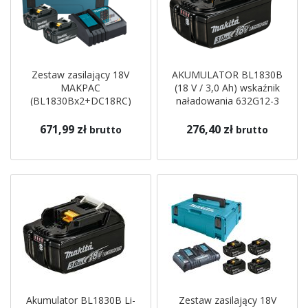
Zestaw zasilający 18V
AKUMULATOR BL1830B
MAKPAC
(18 V / 3,0 Ah) wskaźnik
(BL1830Bx2+DC18RC)
naładowania 632G12-3
197952-5 Makita
671,99 zł
276,40 zł
brutto
brutto
Akumulator BL1830B Li-
Zestaw zasilający 18V