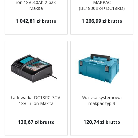
ion 18V 3.0Ah 2-pak
MAKPAC
Makita
(BL1830Bx4+DC18RD)
Makita
1 042,81 zł
1 266,99 zł
brutto
brutto
Ładowarka DC18RC 7.2V-
Walizka systemowa
18V Li-Ion Makita
makpac typ 3
136,67 zł
120,74 zł
brutto
brutto