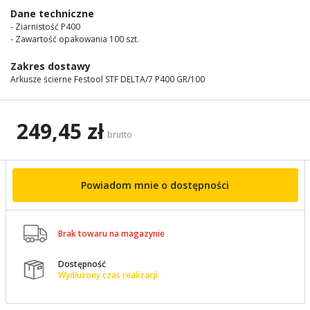
images
Dane techniczne
gallery
- Ziarnistość P400
- Zawartość opakowania 100 szt.
Zakres dostawy
Arkusze ścierne Festool STF DELTA/7 P400 GR/100
249,45 zł
brutto
Powiadom mnie o dostępności

Brak towaru na magazynie
Dostępność

Wydłużony czas realizacji