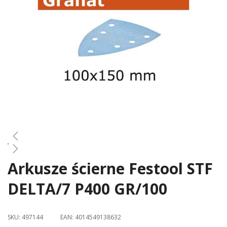
gallery
Arkusze ścierne Festool STF
Skip
to
DELTA/7 P400 GR/100
the
beginning
of
SKU:
497144
EAN:
4014549138632
the