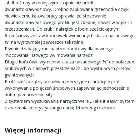
lub łba śruby w mniejszym stopniu niż profil
dwunastokrawędziowy. Drobno ząbkowana grzechotka dzięki
niewielkiemu kątowi pracy sprawia, że stosowanie
dwunastokrawędziowego profilu jest zbędne, nawet w wąskich
przestrzeniach. Do śrub i nakrętek z łbem sześciokątnym.
6-częściowy zestaw końcówek wymiennych klucza nasadowego
½“ na wytrzymałej zawieszce tekstylnej
Płynnie działający mechanizm obrotowy dla pewnego
mocowania i łatwego wyjmowania narzędzi
Długie końcówki wymienne klucza nasadowego ½“ do połączeń
śrubowych w ciasnych przestrzeniach i do wystających prętów
gwintowanych
Profil sześciokątny umożliwia precyzyjne i chroniące profil
wykonywanie połączeń śrubowych zapewniając jednocześnie
dobre przenoszenie siły
Z systemem wyszukiwania narzędzi Wera „Take it easy“: system
oznaczenia kolorystycznego narzędzi według rozmiaru
Więcej informacji