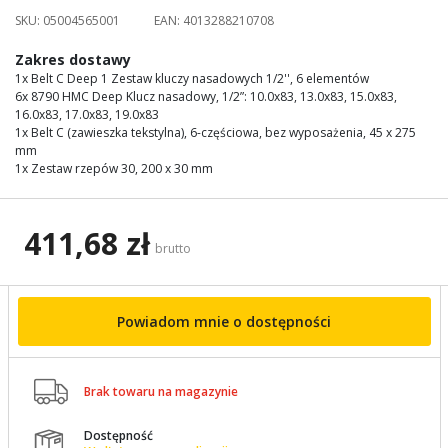
images
SKU:
05004565001
EAN:
4013288210708
gallery
Zakres dostawy
1x Belt C Deep 1 Zestaw kluczy nasadowych 1/2'', 6 elementów
6x 8790 HMC Deep Klucz nasadowy, 1/2”: 10.0x83, 13.0x83, 15.0x83,
16.0x83, 17.0x83, 19.0x83
1x Belt C (zawieszka tekstylna), 6-częściowa, bez wyposażenia, 45 x 275
mm
1x Zestaw rzepów 30, 200 x 30 mm
411,68 zł
brutto
Powiadom mnie o dostępności

Brak towaru na magazynie
Dostępność
