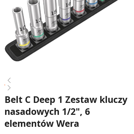
gallery
Belt C Deep 1 Zestaw kluczy
Skip
to
nasadowych 1/2", 6
the
beginning
elementów Wera
of
the