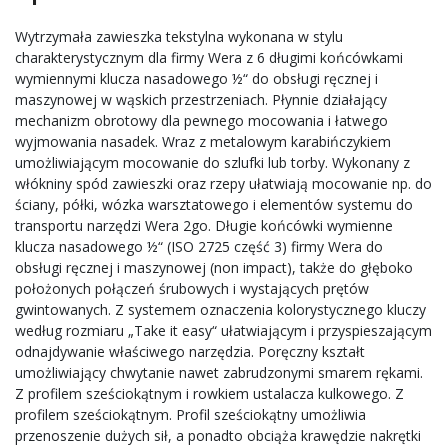
Wytrzymała zawieszka tekstylna wykonana w stylu
charakterystycznym dla firmy Wera z 6 długimi końcówkami
wymiennymi klucza nasadowego ½“ do obsługi ręcznej i
maszynowej w wąskich przestrzeniach. Płynnie działający
mechanizm obrotowy dla pewnego mocowania i łatwego
wyjmowania nasadek. Wraz z metalowym karabińczykiem
umożliwiającym mocowanie do szlufki lub torby. Wykonany z
włókniny spód zawieszki oraz rzepy ułatwiają mocowanie np. do
ściany, półki, wózka warsztatowego i elementów systemu do
transportu narzędzi Wera 2go. Długie końcówki wymienne
klucza nasadowego ½“ (ISO 2725 część 3) firmy Wera do
obsługi ręcznej i maszynowej (non impact), także do głęboko
położonych połączeń śrubowych i wystających prętów
gwintowanych. Z systemem oznaczenia kolorystycznego kluczy
według rozmiaru „Take it easy“ ułatwiającym i przyspieszającym
odnajdywanie właściwego narzędzia. Poręczny kształt
umożliwiający chwytanie nawet zabrudzonymi smarem rękami.
Z profilem sześciokątnym i rowkiem ustalacza kulkowego. Z
profilem sześciokątnym. Profil sześciokątny umożliwia
przenoszenie dużych sił, a ponadto obciąża krawędzie nakrętki