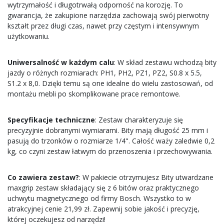
wytrzymałość i długotrwałą odporność na korozję. To
gwarancja, że zakupione narzędzia zachowają swój pierwotny
kształt przez długi czas, nawet przy częstym i intensywnym
użytkowaniu.
Uniwersalność w każdym calu
: W skład zestawu wchodzą bity
jazdy o różnych rozmiarach: PH1, PH2, PZ1, PZ2, S0.8 x 5.5,
S1.2 x 8,0. Dzięki temu są one idealne do wielu zastosowań, od
montażu mebli po skomplikowane prace remontowe.
Specyfikacje techniczne
: Zestaw charakteryzuje się
precyzyjnie dobranymi wymiarami. Bity mają długość 25 mm i
pasują do trzonków o rozmiarze 1/4". Całość waży zaledwie 0,2
kg, co czyni zestaw łatwym do przenoszenia i przechowywania.
Co zawiera zestaw?
: W pakiecie otrzymujesz Bity utwardzane
maxgrip zestaw składający się z 6 bitów oraz praktycznego
uchwytu magnetycznego od firmy Bosch. Wszystko to w
atrakcyjnej cenie 21,99 zł. Zapewnij sobie jakość i precyzję,
której oczekujesz od narzędzi!