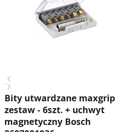
gallery
Bity utwardzane maxgrip
Skip
to
zestaw - 6szt. + uchwyt
the
beginning
magnetyczny Bosch
of
the