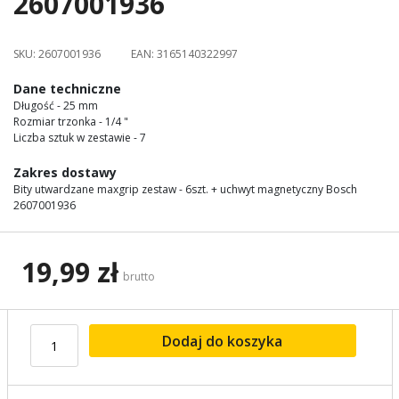
2607001936
images
gallery
SKU:
2607001936
EAN:
3165140322997
Dane techniczne
Długość - 25 mm
Rozmiar trzonka - 1/4 "
Liczba sztuk w zestawie - 7
Zakres dostawy
Bity utwardzane maxgrip zestaw - 6szt. + uchwyt magnetyczny Bosch
2607001936
19,99 zł
brutto
Dodaj do koszyka