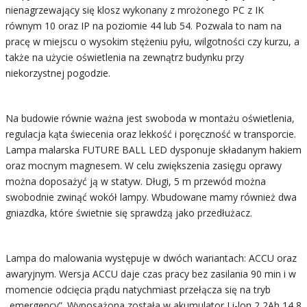
nienagrzewający się klosz wykonany z mrożonego PC z IK
równym 10 oraz IP na poziomie 44 lub 54. Pozwala to nam na
pracę w miejscu o wysokim stężeniu pyłu, wilgotności czy kurzu, a
także na użycie oświetlenia na zewnątrz budynku przy
niekorzystnej pogodzie.
Na budowie równie ważna jest swoboda w montażu oświetlenia,
regulacja kąta świecenia oraz lekkość i poręczność w transporcie.
Lampa malarska FUTURE BALL LED dysponuje składanym hakiem
oraz mocnym magnesem. W celu zwiększenia zasięgu oprawy
można doposażyć ją w statyw. Długi, 5 m przewód można
swobodnie zwinąć wokół lampy. Wbudowane mamy również dwa
gniazdka, które świetnie się sprawdzą jako przedłużacz.
Lampa do malowania występuje w dwóch wariantach: ACCU oraz
awaryjnym. Wersja ACCU daje czas pracy bez zasilania 90 min i w
momencie odcięcia prądu natychmiast przełącza się na tryb
„emergency”. Wyposażona została w akumulator Li-lon 2,2Ah 14,8