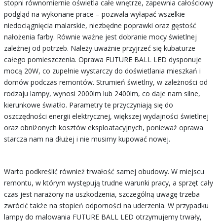
stopni równomiernie oświetla całe wnętrze, zapewnia całościowy
podgląd na wykonane prace – pozwala wyłapać wszelkie
niedociągnięcia malarskie, niezbędne poprawki oraz gęstość
nałożenia farby. Równie ważne jest dobranie mocy świetlnej
zależnej od potrzeb. Należy uważnie przyjrzeć się kubaturze
całego pomieszczenia. Oprawa FUTURE BALL LED dysponuje
mocą 20W, co zupełnie wystarczy do doświetlania mieszkań i
domów podczas remontów. Strumień świetlny, w zależności od
rodzaju lampy, wynosi 2000lm lub 2400lm, co daje nam silne,
kierunkowe światło. Parametry te przyczyniają się do
oszczędności energii elektrycznej, większej wydajności świetlnej
oraz obniżonych kosztów eksploatacyjnych, ponieważ oprawa
starcza nam na dłużej i nie musimy kupować nowej.
Warto podkreślić również trwałość samej obudowy. W miejscu
remontu, w którym występują trudne warunki pracy, a sprzęt cały
czas jest narażony na uszkodzenia, szczególną uwagę trzeba
zwrócić także na stopień odporności na uderzenia. W przypadku
lampy do malowania FUTURE BALL LED otrzymujemy trwały,