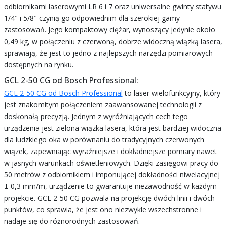
odbiornikami laserowymi LR 6 i 7 oraz uniwersalne gwinty statywu
1/4" i 5/8" czynią go odpowiednim dla szerokiej gamy
zastosowań. Jego kompaktowy ciężar, wynoszący jedynie około
0,49 kg, w połączeniu z czerwoną, dobrze widoczną wiązką lasera,
sprawiają, że jest to jedno z najlepszych narzędzi pomiarowych
dostępnych na rynku.
GCL 2-50 CG od Bosch Professional:
GCL 2-50 CG od Bosch Professional
to laser wielofunkcyjny, który
jest znakomitym połączeniem zaawansowanej technologii z
doskonałą precyzją. Jednym z wyróżniających cech tego
urządzenia jest zielona wiązka lasera, która jest bardziej widoczna
dla ludzkiego oka w porównaniu do tradycyjnych czerwonych
wiązek, zapewniając wyraźniejsze i dokładniejsze pomiary nawet
w jasnych warunkach oświetleniowych. Dzięki zasięgowi pracy do
50 metrów z odbiornikiem i imponującej dokładności niwelacyjnej
± 0,3 mm/m, urządzenie to gwarantuje niezawodność w każdym
projekcie. GCL 2-50 CG pozwala na projekcję dwóch linii i dwóch
punktów, co sprawia, że jest ono niezwykle wszechstronne i
nadaje się do różnorodnych zastosowań.