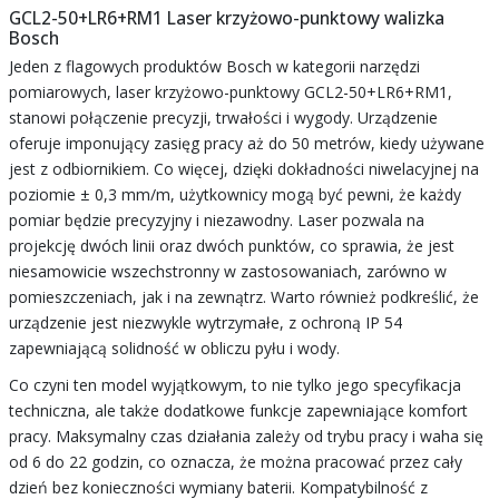
GCL2-50+LR6+RM1 Laser krzyżowo-punktowy walizka
Bosch
Jeden z flagowych produktów Bosch w kategorii narzędzi
pomiarowych, laser krzyżowo-punktowy GCL2-50+LR6+RM1,
stanowi połączenie precyzji, trwałości i wygody. Urządzenie
oferuje imponujący zasięg pracy aż do 50 metrów, kiedy używane
jest z odbiornikiem. Co więcej, dzięki dokładności niwelacyjnej na
poziomie ± 0,3 mm/m, użytkownicy mogą być pewni, że każdy
pomiar będzie precyzyjny i niezawodny. Laser pozwala na
projekcję dwóch linii oraz dwóch punktów, co sprawia, że jest
niesamowicie wszechstronny w zastosowaniach, zarówno w
pomieszczeniach, jak i na zewnątrz. Warto również podkreślić, że
urządzenie jest niezwykle wytrzymałe, z ochroną IP 54
zapewniającą solidność w obliczu pyłu i wody.
Co czyni ten model wyjątkowym, to nie tylko jego specyfikacja
techniczna, ale także dodatkowe funkcje zapewniające komfort
pracy. Maksymalny czas działania zależy od trybu pracy i waha się
od 6 do 22 godzin, co oznacza, że można pracować przez cały
dzień bez konieczności wymiany baterii. Kompatybilność z