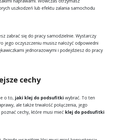
 takimi naprawami. Wówczas otrzymasz
orych uszkodzeń lub efektu zalania samochodu
esz zabrać się do pracy samodzielnie. Wystarczy
 Po jego oczyszczeniu musisz nałożyć odpowiedni
e rękawiczkami jednorazowymi i podejdziesz do pracy
ejsze cechy
e o to,
jaki klej do podsufitki
wybrać. To ten
prawy, ale także trwałość połączenia, jego
o poznać cechy, które musi mieć
klej do podsufitki
ji. Przede wszystkim klej musi mieć konsystencję