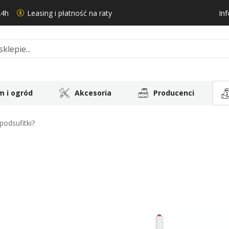
24h
Leasing i płatność na raty
Inf
 i ogród
Akcesoria
Producenci
 podsufitki?