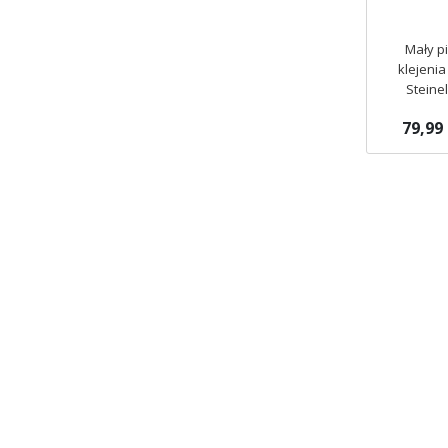
Mały pi
klejenia
Steine
33
79,99 
Brak w
magazynie