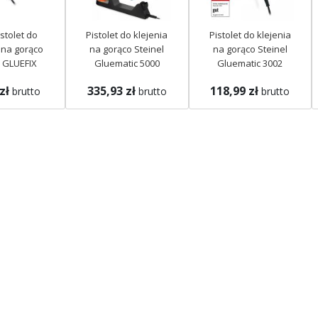
stolet do
Pistolet do klejenia
Pistolet do klejenia
 na gorąco
na gorąco Steinel
na gorąco Steinel
l GLUEFIX
Gluematic 5000
Gluematic 3002
3911
332716
333317
zł
335,93 zł
118,99 zł
brutto
brutto
brutto
Brak w
Brak w
magazynie
magazynie
m