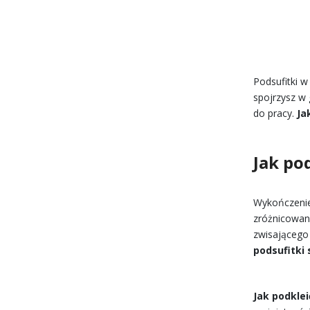
Podsufitki w
spojrzysz w 
do pracy.
Ja
Jak po
Wykończenie
zróżnicowane
zwisającego
podsufitki
Jak podklei