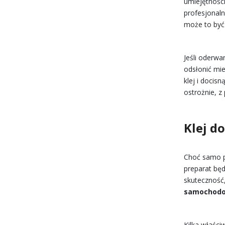
umiejętnośc
profesjonal
może to być
Jeśli oderwa
odsłonić mi
klej i docis
ostrożnie, z
Klej d
Choć samo p
preparat bę
skuteczność
samochod
Kilka właści