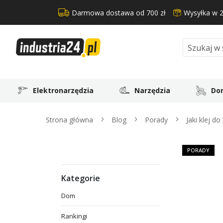
Darmowa dostawa od 700 zł
Wysyłka w 
Search
Elektronarzędzia
Narzędzia
Dom
Strona główna
Blog
Porady
Jaki klej do
PORADY
Kategorie
Dom
Rankingi