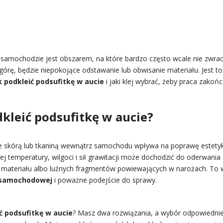
 samochodzie jest obszarem, na które bardzo często wcale nie zwrac
górę, będzie niepokojące odstawanie lub obwisanie materiału. Jest to
k podkleić podsufitkę w aucie
i jaki klej wybrać, żeby praca zakoń
dkleić podsufitkę w aucie?
 skórą lub tkaniną wewnątrz samochodu wpływa na poprawę estetyk
j temperatury, wilgoci i sił grawitacji może dochodzić do oderwania 
 materiału albo luźnych fragmentów powiewających w narożach. To w
 samochodowej
i poważne podejście do sprawy.
ć podsufitkę w aucie
? Masz dwa rozwiązania, a wybór odpowiednie