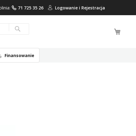
olinia:
71 725 35 26
Logowanie i
Rejestracja
Mój ko
Search
Finansowanie