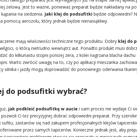
piej żelową. Jest to ważne, ponieważ preparat będzie nakładany na 
b kąpania na siedzenia.
Jaki klej do podsufitki
będzie odpowiedni? Na
a pomocą aerozolu, który jednak będzie nienasiąkliwy.
czenie mają właściwości techniczne tego produktu. Dobry
klej do
e wilgoci, o którą nietrudno wewnątrz aut. Ponadto produkt musi do
zić do kilkunastu stopni poniżej zera, z kolei nagrzana blacha dac
opni. Warto zwrócić uwagę na to, czy po aplikacji mieszanka zacho
cy silnika i jazdy mogą doprowadzić do ponownego oderwania tkanin
lej do podsufitki wybrać?
 już,
jak podkleić podsufitkę w aucie
i sam proces nie wydaje Ci się
 pozwoli Ci też precyzyjnej dobrać odpowiedni preparat. Przy szeroki
i sufitu, zastanów się nad zakupem profesjonalnych klejów tapicersk
oferowane przez samych tapicerów. Konieczne jednak jest, aby prepa
zy tapicerstwie meblowym stosuje się preparaty o mniejszych wyma