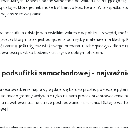
i manualnych. Możesz oddać samochód do zakładu zajmującego się
ną usługę, która jednak może być bardzo kosztowna. W przypadku sp
 najlepsze rozwiązanie.
na podsufitka odstaje w niewielkim zakresie w pobliżu krawędzi, moż
ejsce, w którym brak jest połączenia pomiędzy materiałem a blachą.
nąć tkaninę. Jeśli użyjesz właściwego preparatu, zabezpieczysz dłoni
 pewnością szybko będziesz cieszył się dobrym efektem.
o podsufitki samochodowej - najważni
rzeprowadzenie naprawy wydaje się bardzo proste, pozostaje pytani
dzie miał ogromny wpływ nie tylko na sam proces przeprowadzenia na
, a nawet ewentualne dalsze postępowanie ziszczenia. Dlatego wart
owej
.
wości takiego preparatu jest wymaganych już na etapie samej aplikac