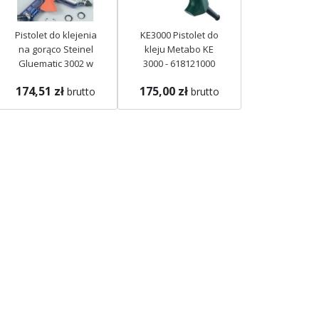
Pistolet do klejenia
KE3000 Pistolet do
na gorąco Steinel
kleju Metabo KE
Gluematic 3002 w
3000 - 618121000
walizce 333393
174,51 zł
175,00 zł
brutto
brutto
Brak w
Brak w
agazynie
magazynie