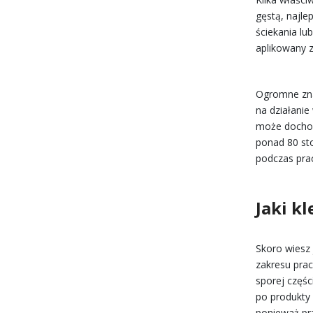
gęstą, najle
ściekania lu
aplikowany z
Ogromne zna
na działani
może dochod
ponad 80 st
podczas pra
Jaki k
Skoro wiesz
zakresu prac
sporej częśc
po produkty 
ponieważ pr