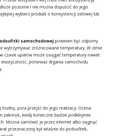
podłoże poziome i nie można dopuścić do jego
jlepiej wybierz produkt o konsystencji żelowej lub
 podsufitki samochodowej
powinien być odporny
brze wytrzymywać zróżnicowane temperatury. W zimie
hu w czasie upałów może osiągać temperatury nawet
wa elastyczność, ponieważ drgania samochodu
y.
 trudny, pora przejść do jego realizacji. Ocena
m zakresie, kiedy konieczne będzie podklejenie
ich. Można zamówić je przez internet albo sięgnąć
rat przeznaczony był właśnie do podsufitek,
ganiach.