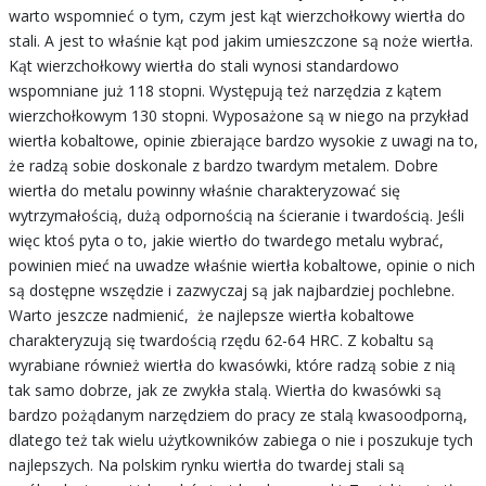
warto wspomnieć o tym, czym jest kąt wierzchołkowy wiertła do
stali. A jest to właśnie kąt pod jakim umieszczone są noże wiertła.
Kąt wierzchołkowy wiertła do stali wynosi standardowo
wspomniane już 118 stopni. Występują też narzędzia z kątem
wierzchołkowym 130 stopni. Wyposażone są w niego na przykład
wiertła kobaltowe, opinie zbierające bardzo wysokie z uwagi na to,
że radzą sobie doskonale z bardzo twardym metalem. Dobre
wiertła do metalu powinny właśnie charakteryzować się
wytrzymałością, dużą odpornością na ścieranie i twardością. Jeśli
więc ktoś pyta o to, jakie wiertło do twardego metalu wybrać,
powinien mieć na uwadze właśnie wiertła kobaltowe, opinie o nich
są dostępne wszędzie i zazwyczaj są jak najbardziej pochlebne.
Warto jeszcze nadmienić, że najlepsze wiertła kobaltowe
charakteryzują się twardością rzędu 62-64 HRC. Z kobaltu są
wyrabiane również wiertła do kwasówki, które radzą sobie z nią
tak samo dobrze, jak ze zwykła stalą. Wiertła do kwasówki są
bardzo pożądanym narzędziem do pracy ze stalą kwasoodporną,
dlatego też tak wielu użytkowników zabiega o nie i poszukuje tych
najlepszych. Na polskim rynku wiertła do twardej stali są