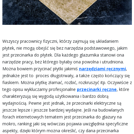
Wszyscy pracownicy fizyczni, którzy zajmują się układaniem
płytek, nie mogą obejść się bez narzędzia podstawowego, jakim
jest przecinarka do płytek. Dla każdego glazurnika stanowi ona
narzędzie pracy, bez którego byłaby ona powolna i utrudniona.
Można bowiem przycinać płytki jakimiś
narzędziami ręcznymi
,
jednakże jest to proces długotrwały, a także często kończący się
fiaskiem. Można płytkę złamać, rozbić, rozkruszyć itp. Oczywiście z
tego opisu wykluczamy profesjonalne
przecinarki ręczne
, które
charakteryzują się wygodą użytkowania i bardzo dobrą
wydajnością. Pewne jest jednak, że przecinarki elektryczne są
jeszcze lepsze i jeszcze bardziej wydajne. Jeśli na budowlanych
forach internetowych tematem jest przecinarka do glazury na
mokro, ranking jaki się wówczas pojawia uwzględnia specyficzne
aspekty, dzięki którym można określić, czy dana przecinarka