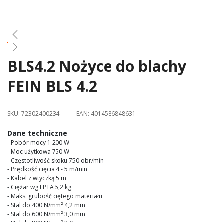
gallery
BLS4.2 Nożyce do blachy
Skip
to
FEIN BLS 4.2
the
beginning
of
SKU:
72302400234
EAN:
4014586848631
the
images
Dane techniczne
gallery
- Pobór mocy 1 200 W
- Moc użytkowa 750 W
- Częstotliwość skoku 750 obr/min
- Prędkość cięcia 4 - 5 m/min
- Kabel z wtyczką 5 m
- Ciężar wg EPTA 5,2 kg
- Maks. grubość ciętego materiału
- Stal do 400 N/mm² 4,2 mm
- Stal do 600 N/mm² 3,0 mm