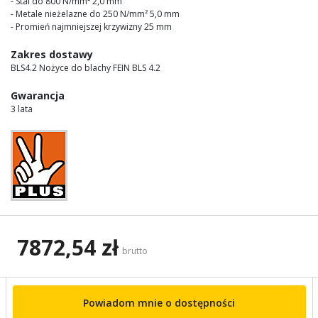
- Stal do 800 N/mm² 2,0 mm
- Metale nieżelazne do 250 N/mm² 5,0 mm
- Promień najmniejszej krzywizny 25 mm
Zakres dostawy
BLS4.2 Nożyce do blachy FEIN BLS 4.2
Gwarancja
3 lata
7872,54 zł
brutto
Powiadom mnie o dostępności