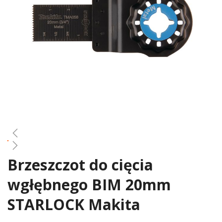
gallery
Brzeszczot do cięcia
Skip
to
wgłębnego BIM 20mm
the
beginning
STARLOCK Makita
of
the