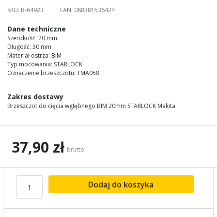
images
SKU:
B-64923
EAN:
088381536424
gallery
Dane techniczne
Szerokość: 20 mm
Długość: 30 mm
Materiał ostrza: BiM
Typ mocowania: STARLOCK
Oznaczenie brzeszczotu: TMA058
Zakres dostawy
Brzeszczot do cięcia wgłębnego BIM 20mm STARLOCK Makita
37,90 zł
brutto
Dodaj do koszyka