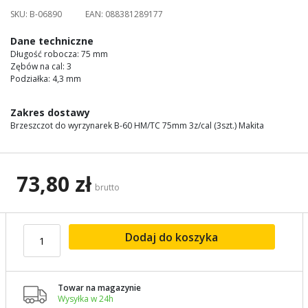
images
SKU:
B-06890
EAN:
088381289177
gallery
Dane techniczne
Długość robocza: 75 mm
Zębów na cal: 3
Podziałka: 4,3 mm
Zakres dostawy
Brzeszczot do wyrzynarek B-60 HM/TC 75mm 3z/cal (3szt.) Makita
73,80 zł
brutto
Dodaj do koszyka
Towar na magazynie

Wysyłka w 24h