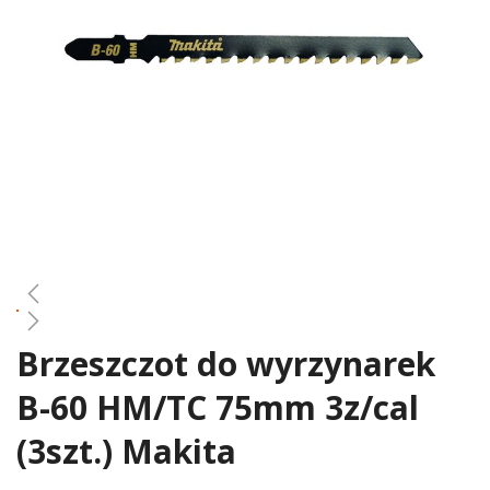
gallery
Brzeszczot do wyrzynarek
Skip
to
B-60 HM/TC 75mm 3z/cal
the
beginning
(3szt.) Makita
of
the