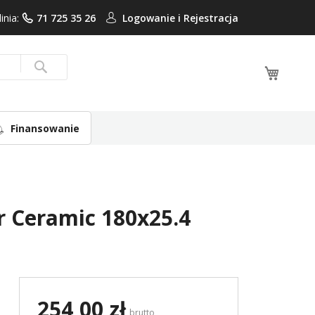
linia:
71 725 35 26
Logowanie i
Rejestracja
Mój ko
Search
Finansowanie
r Ceramic 180x25.4
254,00 zł
brutto