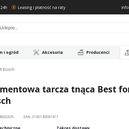
 24h
Leasing i płatność na raty
Info
 i ogród
Akcesoria
Producenci
.4 Bosch
mentowa tarcza tnąca Best fo
sch
8602635
EAN:
3165140581417
echniczne
Zakres dostawy