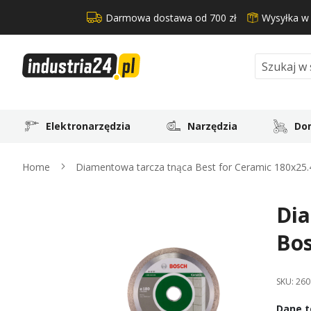
Darmowa dostawa od 700 zł
Wysyłka w
Search
Elektronarzędzia
Narzędzia
Dom
Home
Diamentowa tarcza tnąca Best for Ceramic 180x25
Dia
Skip
to
Bo
the
end
of
SKU:
260
the
images
Dane t