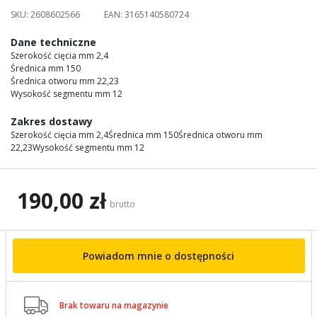
images
SKU:
2608602566
EAN:
3165140580724
gallery
Dane techniczne
Szerokość cięcia mm 2,4
Średnica mm 150
Średnica otworu mm 22,23
Wysokość segmentu mm 12
Zakres dostawy
Szerokość cięcia mm 2,4Średnica mm 150Średnica otworu mm
22,23Wysokość segmentu mm 12
190,00 zł
brutto
Powiadom mnie o dostępności

Brak towaru na magazynie