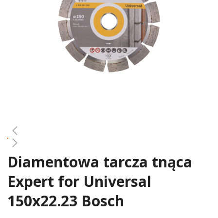
gallery
Diamentowa tarcza tnąca
Skip
to
Expert for Universal
the
beginning
150x22.23 Bosch
of
the