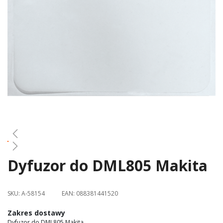
gallery
Dyfuzor do DML805 Makita
Skip
to
the
SKU:
A-58154
EAN:
088381441520
beginning
of
Zakres dostawy
the
Dyfuzor do DML805 Makita