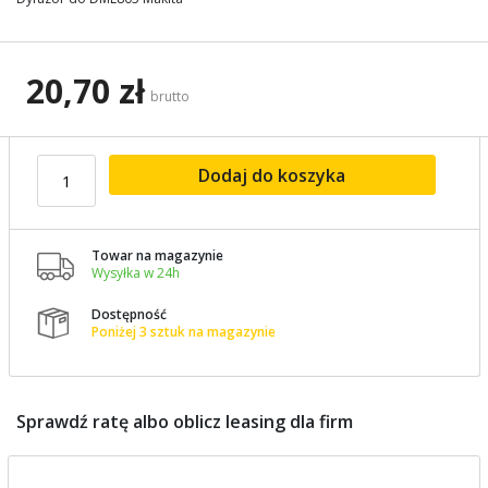
images
gallery
20,70 zł
brutto
Dodaj do koszyka
Towar na magazynie

Wysyłka w 24h
Dostępność

Poniżej 3 sztuk na magazynie
Sprawdź ratę albo oblicz leasing dla firm